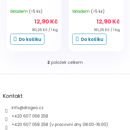
Skladem
(>5 ks)
Skladem
(>5 ks)
12,90 Kč
12,90 Kč
Měrná
Měrná
161,25 Kč / 1 kg
161,25 Kč / 1 kg
cena:
cena:
Do košíku
Do košíku
2
položek celkem
O
v
l
Z
á
á
d
p
a
a
Kontakt
c
t
í
í
info
@
drogeo.cz
p
r
+420 607 058 258
v
+420 607 058 258 (v pracovní dny 08:00-16:00)
k