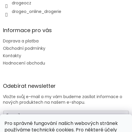
y
drogeocz
v
drogeo_online_drogerie
ý
p
i
s
Informace pro vás
u
Doprava a platba
Obchodní podmínky
Kontakty
Hodnocení obchodu
Odebírat newsletter
Vložte svůj e-mail a my vám budeme zasílat informace o
nových produktech na našem e-shopu.
E-mail
Pro správné fungování našich webových stránek
používáme technické cookies. Pro některé účely