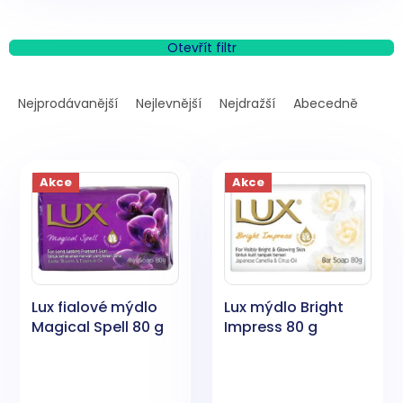
Otevřít filtr
Ř
a
Nejprodávanější
Nejlevnější
Nejdražší
Abecedně
z
e
V
n
ý
í
Akce
Akce
p
p
i
r
s
o
p
d
r
u
o
k
Lux fialové mýdlo
Lux mýdlo Bright
d
t
Magical Spell 80 g
Impress 80 g
u
ů
k
t
ů