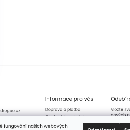
Informace pro vás
Odebíra
Doprava a platba
Vložte s
@
drogeo.cz
nových p
Obchodní podmínky
607 058 258
Kontakty
é fungování našich webových
607 058 258 (v
E-mail
Odmítnout
S