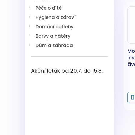
V
n
í
Péče o dítě
ý
í
p
p
p
a
Hygiena a zdraví
i
r
n
Domácí potřeby
s
o
e
p
d
l
Barvy a nátěry
r
u
Dům a zahrada
o
k
Mos
d
t
ins
u
ů
ži
k
Akční leták od 20.7. do 15.8.
šků
t
ů