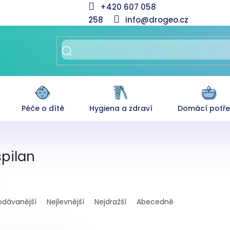
+420 607 058
258
info@drogeo.cz
Péče o dítě
Hygiena a zdraví
Domácí potř
pilan
odávanější
Nejlevnější
Nejdražší
Abecedně