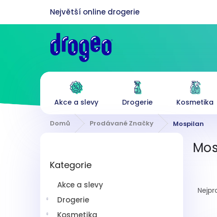
Přejít
na
obsah
Akce a slevy
Drogerie
Kosmetika
Domů
Prodávané Značky
Mospilan
P
Mos
o
Přeskočit
s
Kategorie
kategorie
t
Ř
r
Akce a slevy
a
a
Nejpr
z
n
Drogerie
e
n
Kosmetika