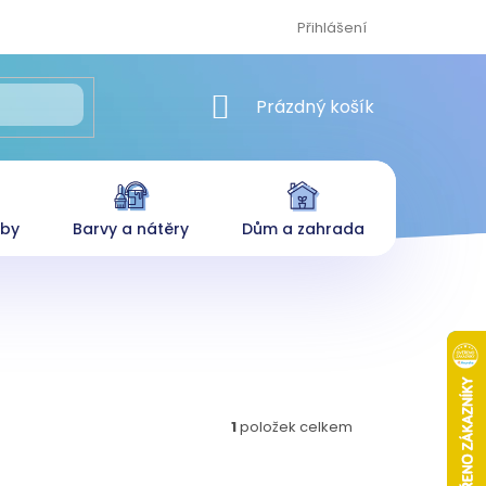
Přihlášení
NÁKUPNÍ KOŠÍK
Prázdný košík
eby
Barvy a nátěry
Dům a zahrada
1
položek celkem