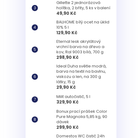
Gillette 2 jednorázová
holítka, 2 břity, 5 ks v balení
49,90 Kč
BALHOME bílý ocet na úklid
10% 5 l
129,90 Kč
Eternal lesk akrylátový
vrchní barva na dřevo a
kov, Ral 9003 bílá, 700 g
298,90 Kč
Ideal Duha světle modrá,
barva na textil na bavlnu,
viskozu a len, na 300 g
látky, 15 g
29,90 Kč
Milit autočistič, 5 l
329,90 Kč
Bonux prací prášek Color
Pure Magnolia 5,85 kg, 90
dávek
299,90 Kč
Domestos WC čistič 24h