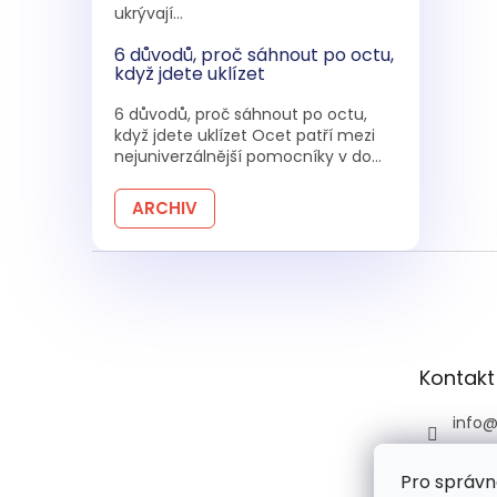
ukrývají...
6 důvodů, proč sáhnout po octu,
když jdete uklízet
6 důvodů, proč sáhnout po octu,
když jdete uklízet Ocet patří mezi
nejuniverzálnější pomocníky v do...
ARCHIV
Z
á
p
a
t
Kontakt
í
info
+420 
Pro správn
+420 