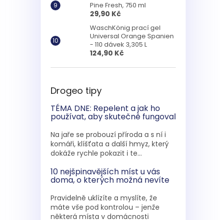
Pine Fresh, 750 ml
29,90 Kč
WaschKönig prací gel
Universal Orange Spanien
- 110 dávek 3,305 L
124,90 Kč
Drogeo tipy
TÉMA DNE: Repelent a jak ho
používat, aby skutečně fungoval
Na jaře se probouzí příroda a s ní i
komáři, klíšťata a další hmyz, který
dokáže rychle pokazit i te...
10 nejšpinavějších míst u vás
doma, o kterých možná nevíte
Pravidelně uklízíte a myslíte, že
máte vše pod kontrolou – jenže
některá místa v domácnosti