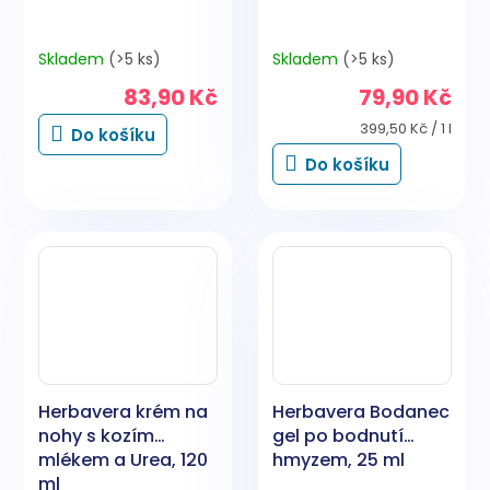
Skladem
(>5 ks)
Skladem
(>5 ks)
83,90 Kč
79,90 Kč
Měrná
399,50 Kč / 1 l
Do košíku
cena:
Do košíku
Herbavera krém na
Herbavera Bodanec
nohy s kozím
gel po bodnutí
mlékem a Urea, 120
hmyzem, 25 ml
ml