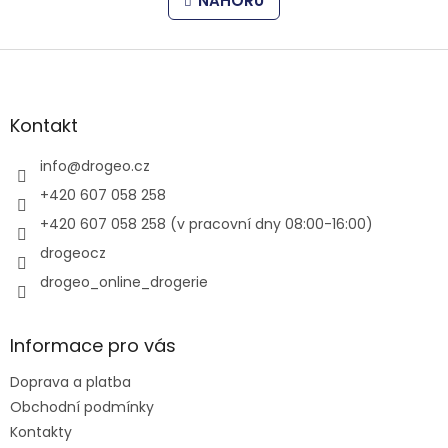
l
n
NAHORU
k
á
o
d
v
Z
a
á
c
á
n
í
p
í
p
a
Kontakt
r
t
v
í
info
@
drogeo.cz
k
y
+420 607 058 258
v
+420 607 058 258 (v pracovní dny 08:00-16:00)
ý
p
drogeocz
i
drogeo_online_drogerie
s
u
Informace pro vás
Doprava a platba
Obchodní podmínky
Kontakty