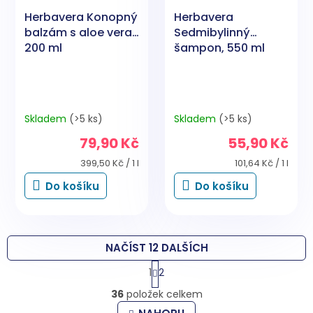
Herbavera Konopný
Herbavera
balzám s aloe vera,
Sedmibylinný
200 ml
šampon, 550 ml
Skladem
(>5 ks)
Skladem
(>5 ks)
79,90 Kč
55,90 Kč
Měrná
Měrná
399,50 Kč / 1 l
101,64 Kč / 1 l
cena:
cena:
Do košíku
Do košíku
NAČÍST 12 DALŠÍCH
S
1
2
t
O
r
36
položek celkem
v
á