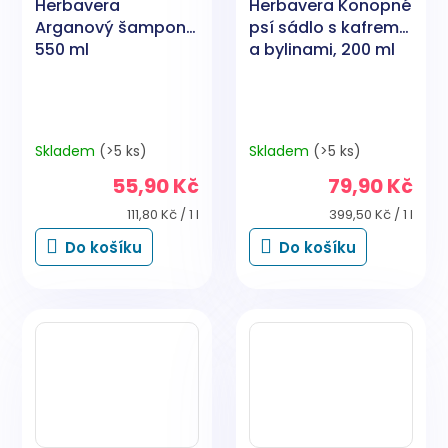
Herbavera
Herbavera Konopné
Arganový šampon,
psí sádlo s kafrem
550 ml
a bylinami, 200 ml
Skladem
(>5 ks)
Skladem
(>5 ks)
55,90 Kč
79,90 Kč
Měrná
Měrná
111,80 Kč / 1 l
399,50 Kč / 1 l
cena:
cena:
Do košíku
Do košíku