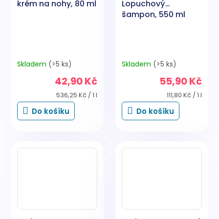
krém na nohy, 80 ml
Lopuchový
šampon, 550 ml
Skladem
(>5 ks)
Skladem
(>5 ks)
42,90 Kč
55,90 Kč
Měrná
Měrná
536,25 Kč / 1 l
111,80 Kč / 1 l
cena:
cena:
Do košíku
Do košíku