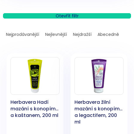
Otevřít filtr
Ř
a
Nejprodávanější
Nejlevnější
Nejdražší
Abecedně
z
e
V
n
ý
í
p
p
i
r
s
o
p
d
r
u
o
k
Herbavera Hadí
Herbavera žilní
d
t
mazání s konopím
mazání s konopím
u
ů
a kaštanem, 200 ml
a legactifem, 200
k
ml
t
ů