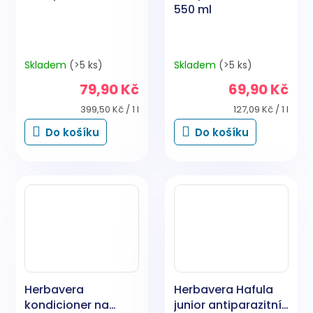
550 ml
Skladem
(>5 ks)
Skladem
(>5 ks)
79,90 Kč
69,90 Kč
Měrná
Měrná
399,50 Kč / 1 l
127,09 Kč / 1 l
cena:
cena:
Do košíku
Do košíku
Herbavera
Herbavera Hafula
kondicioner na
junior antiparazitní