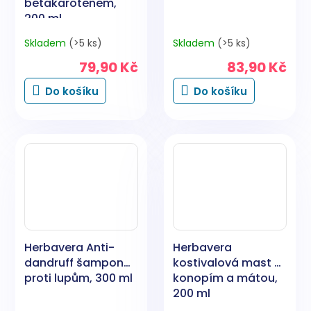
betakarotenem,
200 ml
Skladem
(>5 ks)
Skladem
(>5 ks)
79,90 Kč
83,90 Kč
Do košíku
Do košíku
Herbavera Anti-
Herbavera
dandruff šampon
kostivalová mast s
proti lupům, 300 ml
konopím a mátou,
200 ml