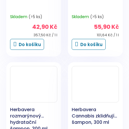
Skladem
(>5 ks)
Skladem
(>5 ks)
42,90 Kč
55,90 Kč
Měrná
Měrná
357,50 Kč / 1 l
101,64 Kč / 1 l
cena:
cena:
Do košíku
Do košíku
Herbavera
Herbavera
rozmarýnový
Cannabis zklidňující
hydratační
šampon, 300 ml
šampon, 300 ml