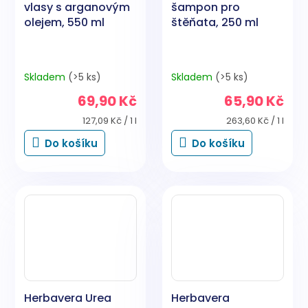
vlasy s arganovým
šampon pro
olejem, 550 ml
štěňata, 250 ml
Skladem
(>5 ks)
Skladem
(>5 ks)
69,90 Kč
65,90 Kč
Měrná
Měrná
127,09 Kč / 1 l
263,60 Kč / 1 l
cena:
cena:
Do košíku
Do košíku
Herbavera Urea
Herbavera