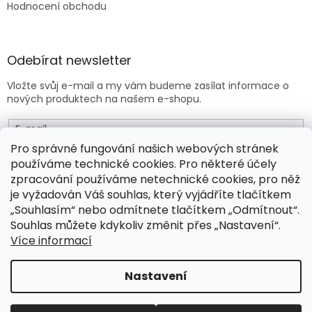
Hodnocení obchodu
Odebírat newsletter
Vložte svůj e-mail a my vám budeme zasílat informace o
nových produktech na našem e-shopu.
E-mail
Pro správné fungování našich webových stránek
používáme technické cookies. Pro některé účely
Vložením e-mailu souhlasíte s
obchodními podmínkami
.
zpracování používáme netechnické cookies, pro něž
je vyžadován Váš souhlas, který vyjádříte tlačítkem
PŘIHLÁSIT SE
„Souhlasím“ nebo odmítnete tlačítkem „Odmítnout“.
Souhlas můžete kdykoliv změnit přes „Nastavení“.
Více informací
Vytvořil Shoptet Premium
Nastavení
Copyright 2026
Drogeo.cz
. Všechna práva vyhrazena.