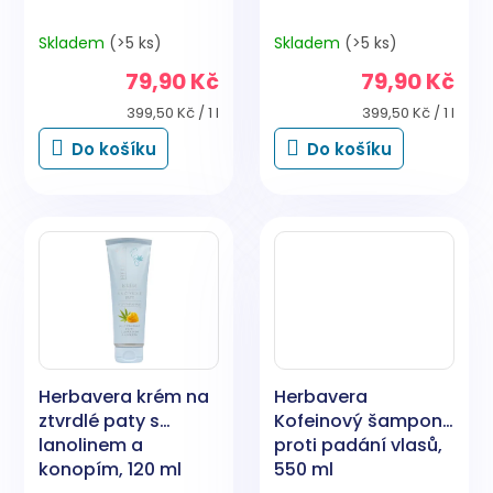
Skladem
(>5 ks)
Skladem
(>5 ks)
79,90 Kč
79,90 Kč
Měrná
Měrná
399,50 Kč / 1 l
399,50 Kč / 1 l
cena:
cena:
Do košíku
Do košíku
Herbavera krém na
Herbavera
ztvrdlé paty s
Kofeinový šampon
lanolinem a
proti padání vlasů,
konopím, 120 ml
550 ml