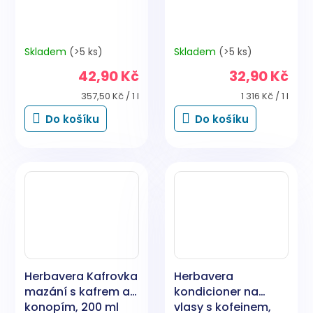
Skladem
(>5 ks)
Skladem
(>5 ks)
42,90 Kč
32,90 Kč
Měrná
Měrná
357,50 Kč / 1 l
1 316 Kč / 1 l
cena:
cena:
Do košíku
Do košíku
Herbavera Kafrovka
Herbavera
mazání s kafrem a
kondicioner na
konopím, 200 ml
vlasy s kofeinem,