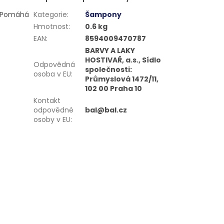
. Pomáhá
Kategorie
:
Šampony
Hmotnost
:
0.6 kg
EAN
:
8594009470787
BARVY A LAKY
HOSTIVAŘ, a.s., Sídlo
Odpovědná
společnosti:
osoba v EU
:
Průmyslová 1472/11,
102 00 Praha 10
Kontakt
odpovědné
bal@bal.cz
osoby v EU
: