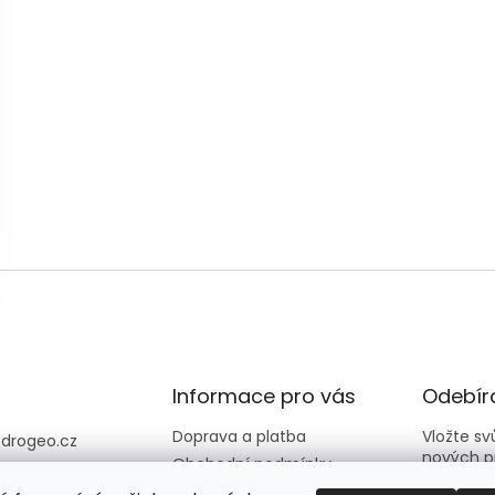
Informace pro vás
Odebíra
Doprava a platba
Vložte s
@
drogeo.cz
nových p
Obchodní podmínky
607 058 258
Kontakty