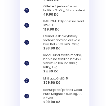
Gillette 2 jednorázová
holítka, 2 břity, 5 ks v balení
49,90 Kč
BALHOME bílý ocet na úklid
10% 5 l
129,90 Kč
Eternal lesk akrylátový
vrchní barva na dřevo a
kov, Ral 9003 bílá, 700 g
298,90 Kč
Ideal Duha světle modrá,
barva na textil na bavlnu,
viskozu a len, na 300 g
látky, 15 g
29,90 Kč
Milit autočistič, 5 l
329,90 Kč
Bonux prací prášek Color
Pure Magnolia 5,85 kg, 90
dávek
299,90 Kč