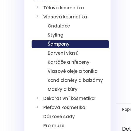
5
í
hvězdič
Tělová kosmetika
p
a
Vlasová kosmetika
n
Ondulace
e
l
Styling
Šampony
Barvení vlasů
Kartáče a hřebeny
Vlasové oleje a tonika
Kondicionéry a balzámy
Masky a kúry
Dekorativní kosmetika
Pleťová kosmetika
Popi
Dárkové sady
Pro muže
Det