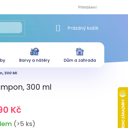
Přihlášení
NÁKUPNÍ KOŠÍK
Prázdný košík
eby
Barvy a nátěry
Dům a zahrada
, 300 Ml
ampon, 300 ml
90 Kč
adem
(>5 ks)