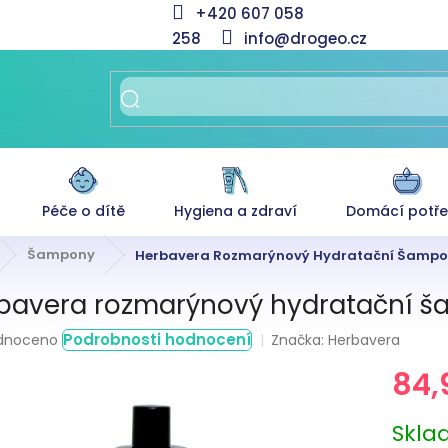
+420 607 058
258
info@drogeo.cz
Péče o dítě
Hygiena a zdraví
Domácí potř
Šampony
Herbavera Rozmarýnový Hydratační Šampon
bavera rozmarýnový hydratační š
rné
Podrobnosti hodnocení
Značka:
Herbavera
dnoceno
ení
84,
tu
Měrná
Skl
cena: