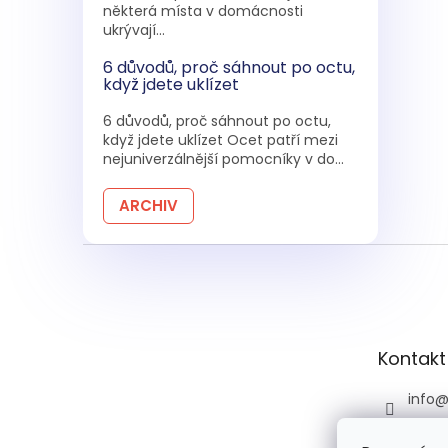
některá místa v domácnosti
ukrývají...
6 důvodů, proč sáhnout po octu,
když jdete uklízet
6 důvodů, proč sáhnout po octu,
když jdete uklízet Ocet patří mezi
nejuniverzálnější pomocníky v do...
ARCHIV
Z
á
p
a
t
Kontakt
í
info
+420 