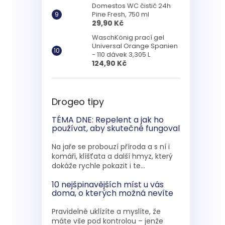
Domestos WC čistič 24h
Pine Fresh, 750 ml
29,90 Kč
WaschKönig prací gel
Universal Orange Spanien
- 110 dávek 3,305 L
124,90 Kč
Drogeo tipy
TÉMA DNE: Repelent a jak ho
používat, aby skutečně fungoval
Na jaře se probouzí příroda a s ní i
komáři, klíšťata a další hmyz, který
dokáže rychle pokazit i te...
10 nejšpinavějších míst u vás
doma, o kterých možná nevíte
Pravidelně uklízíte a myslíte, že
máte vše pod kontrolou – jenže