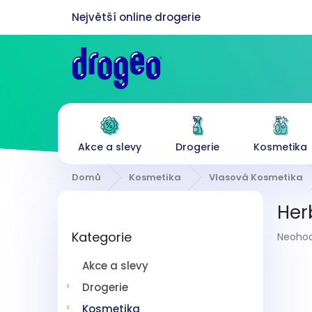
Přejít
na
obsah
Akce a slevy
Drogerie
Kosmetika
Domů
Kosmetika
Vlasová Kosmetika
P
Her
o
Přeskočit
s
Průmě
Kategorie
kategorie
Neoho
t
hodnoc
r
produk
Akce a slevy
a
je
n
Drogerie
0,0
z
n
Kosmetika