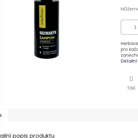
ek.
Můžeme 
Herbave
pro kaž
zanechá
Detailn
TISK
s
ailní popis produktu