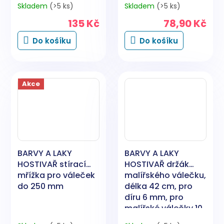
Skladem
(>5 ks)
Skladem
(>5 ks)
135 Kč
78,90 Kč
Do košíku
Do košíku
Akce
BARVY A LAKY
BARVY A LAKY
HOSTIVAŘ stírací
HOSTIVAŘ držák
mřížka pro váleček
malířského válečku,
do 250 mm
délka 42 cm, pro
díru 6 mm, pro
malířské válečky 10
až 15 cm