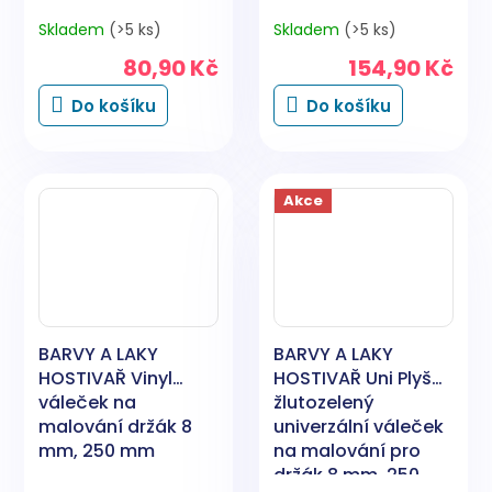
Skladem
(>5 ks)
Skladem
(>5 ks)
80,90 Kč
154,90 Kč
Do košíku
Do košíku
Akce
BARVY A LAKY
BARVY A LAKY
HOSTIVAŘ Vinyl
HOSTIVAŘ Uni Plyš
váleček na
žlutozelený
malování držák 8
univerzální váleček
mm, 250 mm
na malování pro
držák 8 mm, 250