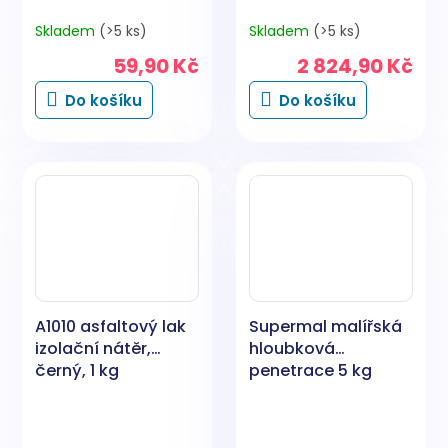
Skladem
(>5 ks)
Skladem
(>5 ks)
59,90 Kč
2 824,90 Kč
Do košíku
Do košíku
A1010 asfaltový lak
Supermal malířská
izolační nátěr,
hloubková
černý, 1 kg
penetrace 5 kg