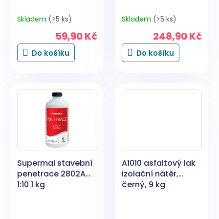
Skladem
(>5 ks)
Skladem
(>5 ks)
59,90 Kč
248,90 Kč
Do košíku
Do košíku
Supermal stavební
A1010 asfaltový lak
penetrace 2802A
izolační nátěr,
1:10 1 kg
černý, 9 kg