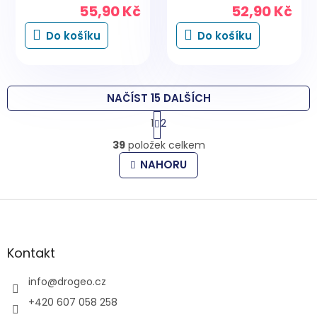
55,90 Kč
52,90 Kč
Do košíku
Do košíku
NAČÍST 15 DALŠÍCH
S
1
2
t
O
r
39
položek celkem
v
á
l
n
NAHORU
k
á
o
d
v
Z
a
á
c
á
n
í
p
í
p
a
Kontakt
r
t
v
í
info
@
drogeo.cz
k
y
+420 607 058 258
v