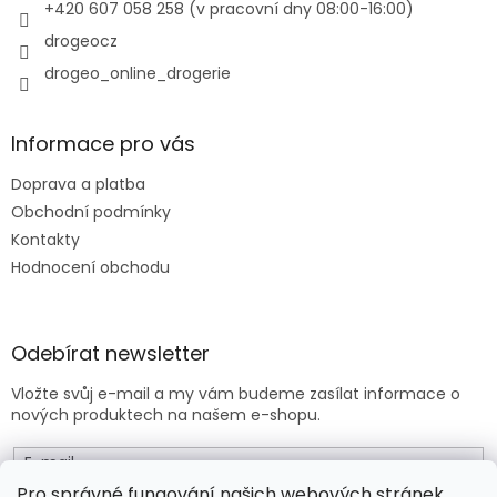
+420 607 058 258 (v pracovní dny 08:00-16:00)
ý
p
drogeocz
i
drogeo_online_drogerie
s
u
Informace pro vás
Doprava a platba
Obchodní podmínky
Kontakty
Hodnocení obchodu
Odebírat newsletter
Vložte svůj e-mail a my vám budeme zasílat informace o
nových produktech na našem e-shopu.
E-mail
Pro správné fungování našich webových stránek