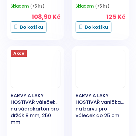
mm
Skladem
(>5 ks)
Skladem
(>5 ks)
108,90 Kč
125 Kč
Do košíku
Do košíku
Akce
BARVY A LAKY
BARVY A LAKY
HOSTIVAŘ váleček
HOSTIVAŘ vanička
na sádrokartón pro
na barvu pro
držák 8 mm, 250
váleček do 25 cm
mm