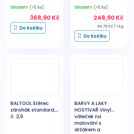
Skladem
(>5 ks)
Skladem
(>5 ks)
368,90 Kč
248,90 Kč
Měrná
49,78 Kč / 1 kg
Do košíku
cena:
Do košíku
BALTOOL štětec
BARVY A LAKY
zárohák standard,
HOSTIVAŘ Vinyl
č. 2,5
váleček na
malování s
držákem a