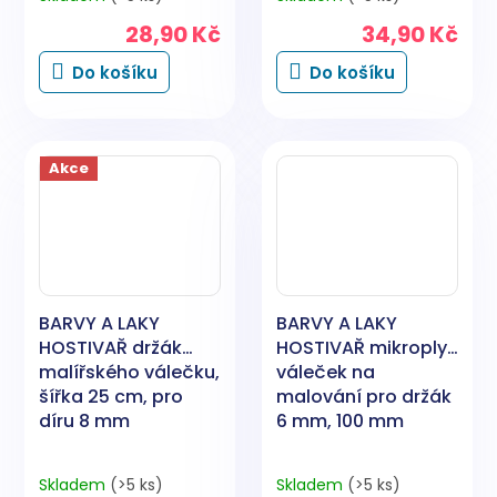
28,90 Kč
34,90 Kč
Do košíku
Do košíku
Akce
BARVY A LAKY
BARVY A LAKY
HOSTIVAŘ držák
HOSTIVAŘ mikroplyš
malířského válečku,
váleček na
šířka 25 cm, pro
malování pro držák
díru 8 mm
6 mm, 100 mm
Skladem
(>5 ks)
Skladem
(>5 ks)