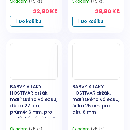
Skladem
(>5 ks)
Skladem
(>5 ks)
22,90 Kč
29,90 Kč
Do košíku
Do košíku
BARVY A LAKY
BARVY A LAKY
HOSTIVAŘ držák
HOSTIVAŘ držák
malířského válečku,
malířského válečku,
délka 27 cm,
šířka 25 cm, pro
průměr 6 mm, pro
díru 6 mm
malířské válečky 10
až 15 cm
Skladem
(>5 ks)
Skladem
(>5 ks)