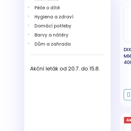
V
n
í
Péče o dítě
ý
í
p
p
p
a
Hygiena a zdraví
i
r
n
Domácí potřeby
s
o
e
p
d
l
Barvy a nátěry
r
u
Dům a zahrada
o
k
DIX
d
t
Ml
u
ů
40
k
Akční leták od 20.7. do 15.8.
t
ů
A