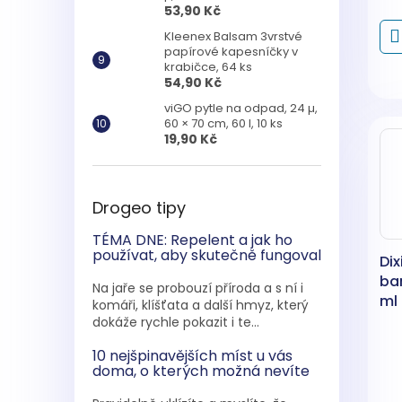
53,90 Kč
Kleenex Balsam 3vrstvé
papírové kapesníčky v
krabičce, 64 ks
54,90 Kč
viGO pytle na odpad, 24 µ,
60 × 70 cm, 60 l, 10 ks
19,90 Kč
Drogeo tipy
TÉMA DNE: Repelent a jak ho
používat, aby skutečně fungoval
Di
ba
Na jaře se probouzí příroda a s ní i
ml
komáři, klíšťata a další hmyz, který
dokáže rychle pokazit i te...
10 nejšpinavějších míst u vás
doma, o kterých možná nevíte