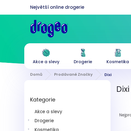
Přejít
na
obsah
Akce a slevy
Drogerie
Kosmetika
Domů
Prodávané Značky
Dixi
P
Dixi
o
Přeskočit
s
Kategorie
kategorie
t
Ř
r
Akce a slevy
a
a
Nejpr
z
n
Drogerie
e
n
Kosmetika