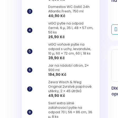
na
ml
Domestos WC čistič 24h
Atlantic Fresh, 750 ml
40,90 Kč
viGO pytle na odpad
černé, 6 µ, 35 l, 48 × 57 cm,
50 ks
26,90 Kč
viGO voňavé pytle na
odpad s uchy, levandule,
10 µ, 60 × 72 cm, 60 l, 18 ks
39,90 Kč
Jar na nádobí citron, 2×
900 ml
194,90 Kč
Zewa Wisch & Weg
Original 2vrstvé papírové
Dix
utěrky, 2 × 45 útržků
op
49,90 Kč
Swirl extra silné
zatahovací pytle na
odpad 70 l, 56 × 86 cm, 36
µ, 8 ks