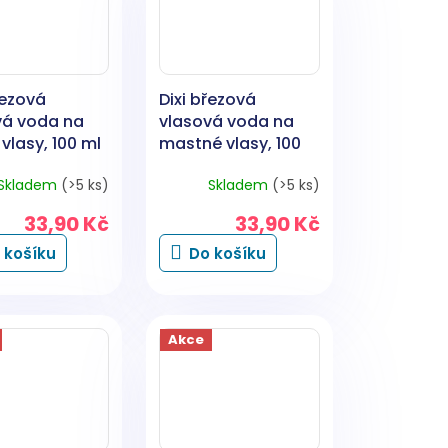
řezová
Dixi březová
vá voda na
vlasová voda na
vlasy, 100 ml
mastné vlasy, 100
ml
Skladem
(>5 ks)
Skladem
(>5 ks)
33,90 Kč
33,90 Kč
 košíku
Do košíku
Akce