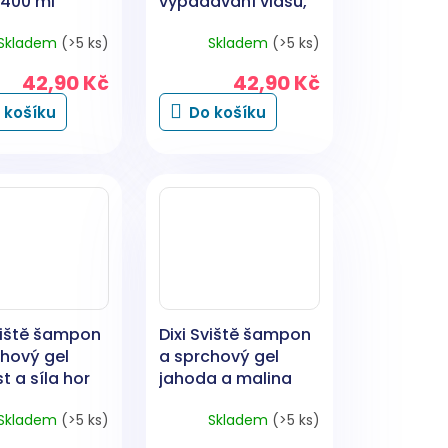
 400 ml
vypadávání vlasů,
400 ml
Skladem
(>5 ks)
Skladem
(>5 ks)
42,90 Kč
42,90 Kč
 košíku
Do košíku
viště šampon
Dixi Sviště šampon
hový gel
a sprchový gel
t a síla hor
jahoda a malina
ti 100 ml
pro děti 100 ml
Skladem
(>5 ks)
Skladem
(>5 ks)