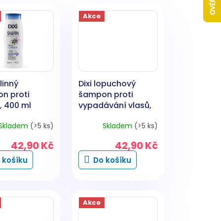
Akce
ylinný
Dixi lopuchový
n proti
šampon proti
, 400 ml
vypadávání vlasů,
400 ml
Skladem
(>5 ks)
Skladem
(>5 ks)
42,90 Kč
42,90 Kč
 košíku
Do košíku
Akce