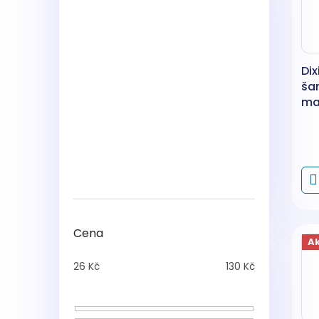
Dix
ša
ma
ml
Cena
A
26
Kč
130
Kč