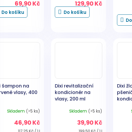
69,90 Kč
129,90 Kč
Do košíku
Do košíku
Do
xi šampon na
Dixi revitalizační
Dixi ž
rvené vlasy, 400
kondicionér na
pšeni
vlasy, 200 ml
kondi
vlasy,
Skladem
(>5 ks)
Skladem
(>5 ks)
46,90 Kč
39,90 Kč
Měrná
Měrná
117,25 Kč / 1 l
199,50 Kč / 1 l