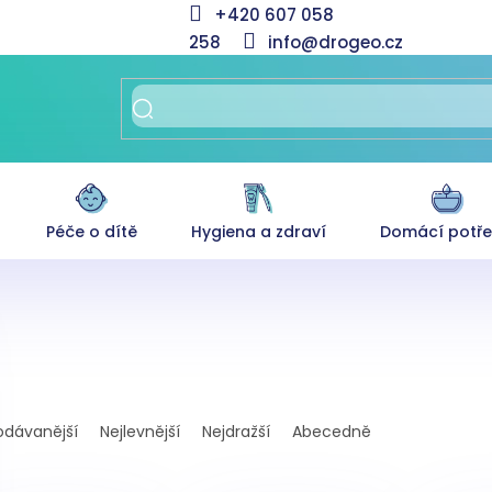
+420 607 058
258
info@drogeo.cz
Péče o dítě
Hygiena a zdraví
Domácí potř
odávanější
Nejlevnější
Nejdražší
Abecedně