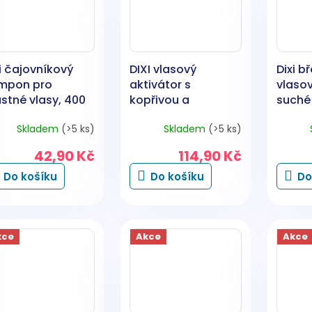
i čajovníkový
DIXI vlasový
Dixi b
mpon pro
aktivátor s
vlaso
stné vlasy, 400
kopřivou a
suché 
kofeinem 200 ml
Skladem
(>5 ks)
Skladem
(>5 ks)
42,90 Kč
114,90 Kč
Do košíku
Do košíku
Do
kce
Akce
Akce