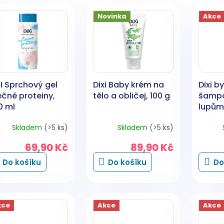
Novinka
Akce
I Sprchový gel
Dixi Baby krém na
Dixi b
éčné proteiny,
tělo a obličej, 100 g
šampo
0 ml
lupům
Skladem
(>5 ks)
Skladem
(>5 ks)
69,90 Kč
89,90 Kč
Do košíku
Do košíku
Do
kce
Akce
Akce