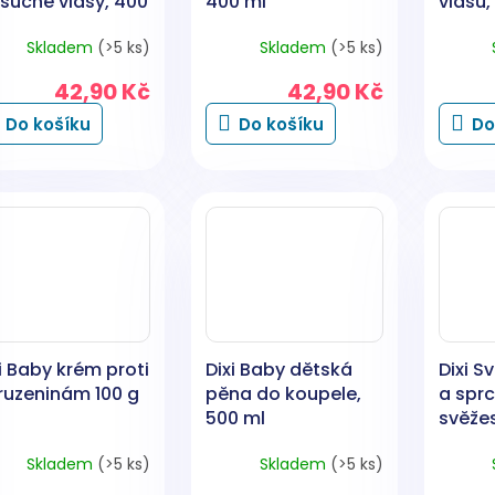
 suché vlasy, 400
400 ml
vlasů,
Skladem
(>5 ks)
Skladem
(>5 ks)
42,90 Kč
42,90 Kč
Do košíku
Do košíku
Do
i Baby krém proti
Dixi Baby dětská
Dixi S
ruzeninám 100 g
pěna do koupele,
a sprc
500 ml
svěžes
pro dě
Skladem
(>5 ks)
Skladem
(>5 ks)