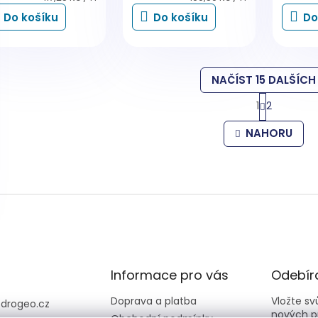
cena:
cena:
Do košíku
Do košíku
Do
NAČÍST 15 DALŠÍCH
S
1
2
t
O
r
v
NAHORU
á
l
n
á
k
d
o
a
v
c
á
í
n
í
p
r
v
k
y
Informace pro vás
Odebíra
v
ý
Doprava a platba
Vložte s
@
drogeo.cz
p
nových p