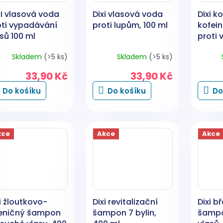
XI vlasová voda
Dixi vlasová voda
Dixi k
oti vypadávání
proti lupům, 100 ml
kofei
sů 100 ml
proti
vlasů,
Skladem
(>5 ks)
Skladem
(>5 ks)
33,90 Kč
33,90 Kč
Do košíku
Do košíku
Do
kce
Akce
Akce
i žloutkovo-
Dixi revitalizační
Dixi b
eničný šampon
šampon 7 bylin,
šampo