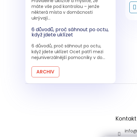
Pravidelně uklízíte a myslíte, že
máte vše pod kontrolou – jenže
některá místa v domácnosti
ukrývají...
6 důvodů, proč sáhnout po octu,
když jdete uklízet
6 důvodů, proč sáhnout po octu,
když jdete uklízet Ocet patří mezi
nejuniverzálnější pomocníky v do...
ARCHIV
Z
á
p
a
t
Kontakt
í
info