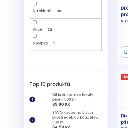
DI
Na skladě
39
pr
vla
Akce
22
Novinka
1
A
Top 10 produktů
Cif krém Lemon tekutý
písek, 500 ml
39,90 Kč
SAVO koupelna čisticí
Dix
prostředek do koupelny,
pš
500 ml
64,90 Kč