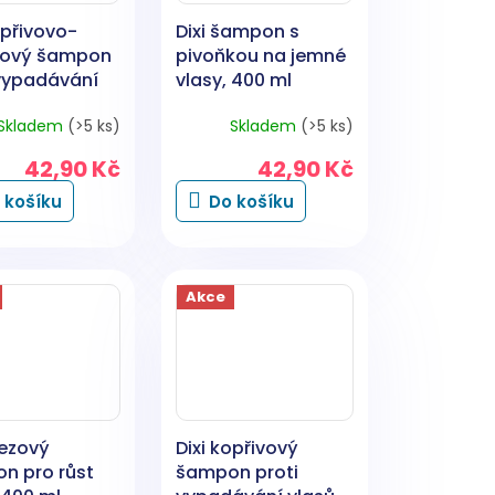
opřivovo-
Dixi šampon s
nový šampon
pivoňkou na jemné
 vypadávání
vlasy, 400 ml
 400 ml
Skladem
(>5 ks)
Skladem
(>5 ks)
42,90 Kč
42,90 Kč
 košíku
Do košíku
Akce
řezový
Dixi kopřivový
n pro růst
šampon proti