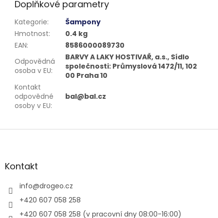
Doplňkové parametry
Kategorie
:
Šampony
Hmotnost
:
0.4 kg
EAN
:
8586000089730
BARVY A LAKY HOSTIVAŘ, a.s., Sídlo
Odpovědná
společnosti: Průmyslová 1472/11, 102
osoba v EU
:
00 Praha 10
Kontakt
odpovědné
bal@bal.cz
osoby v EU
:
Z
á
p
a
Kontakt
t
í
info
@
drogeo.cz
+420 607 058 258
+420 607 058 258 (v pracovní dny 08:00-16:00)