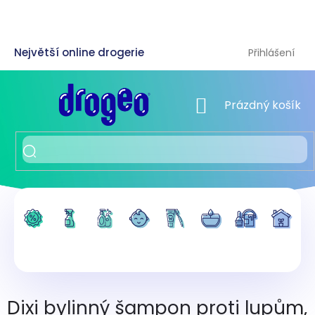
Přejít
na
obsah
Přihlášení
NÁKUPNÍ KOŠÍK
Prázdný košík
Dixi bylinný šampon proti lupům,