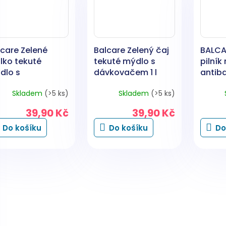
lcare Zelené
Balcare Zelený čaj
BALCA
lko tekuté
tekuté mýdlo s
pilník
dlo s
dávkovačem 1 l
antiba
vkovačem 1 l
povrch
Skladem
(>5 ks)
Skladem
(>5 ks)
39,90 Kč
39,90 Kč
Do košíku
Do košíku
Do
O
v
l
á
d
a
c