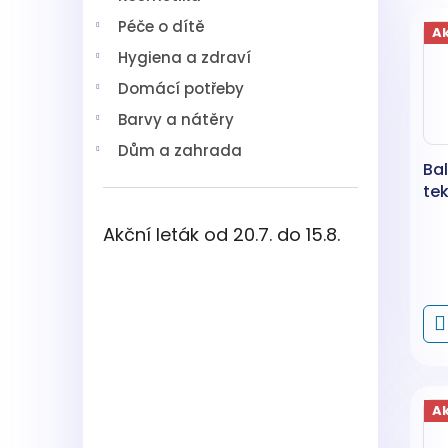
V
n
í
Péče o dítě
ý
í
p
A
p
p
a
Hygiena a zdraví
i
r
n
Domácí potřeby
s
o
e
p
d
l
Barvy a nátěry
r
u
Dům a zahrada
o
k
Ba
d
t
tek
u
ů
k
Akční leták od 20.7. do 15.8.
t
ů
A