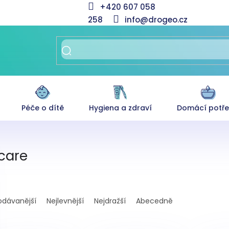
+420 607 058
258
info@drogeo.cz
Péče o dítě
Hygiena a zdraví
Domácí potř
care
odávanější
Nejlevnější
Nejdražší
Abecedně