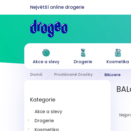
Přejít
na
obsah
Akce a slevy
Drogerie
Kosmetika
Domů
Prodávané Značky
BALcare
P
BAL
o
Přeskočit
s
Kategorie
kategorie
t
Ř
r
Akce a slevy
a
a
Nejpr
z
n
Drogerie
e
n
Kosmetika