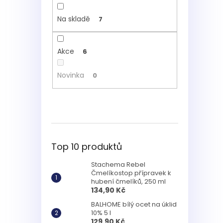
Na skladě
7
Akce
6
Novinka
0
Top 10 produktů
Stachema Rebel
Čmelíkostop přípravek k
hubení čmelíků, 250 ml
134,90 Kč
BALHOME bílý ocet na úklid
10% 5 l
129,90 Kč