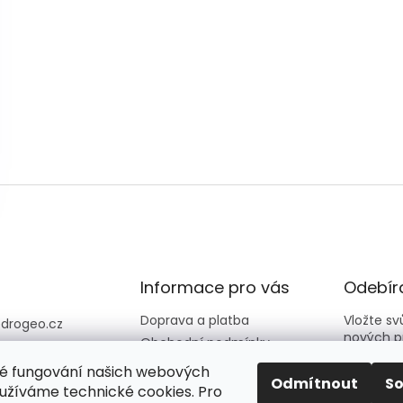
Informace pro vás
Odebíra
Doprava a platba
Vložte s
@
drogeo.cz
nových p
Obchodní podmínky
607 058 258
Kontakty
é fungování našich webových
607 058 258 (v
E-mail
Odmítnout
S
Hodnocení obchodu
užíváme technické cookies. Pro
vní dny 08:00-1