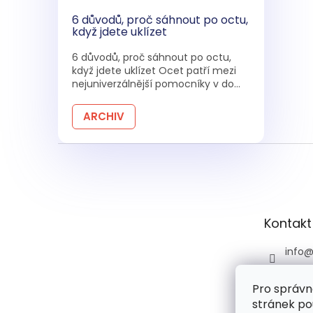
6 důvodů, proč sáhnout po octu,
když jdete uklízet
6 důvodů, proč sáhnout po octu,
když jdete uklízet Ocet patří mezi
nejuniverzálnější pomocníky v do...
ARCHIV
Z
á
p
a
t
Kontakt
í
info
+420 
Pro správn
+420 
stránek po
praco