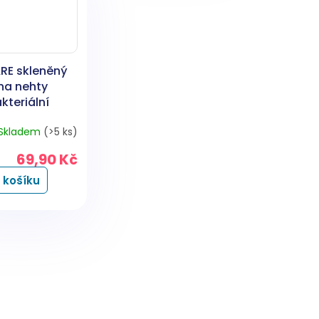
RE skleněný
 na nehty
kteriální
, 14 cm
Skladem
(>5 ks)
69,90 Kč
 košíku