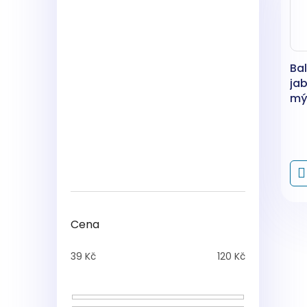
Ba
jab
mý
dá
Cena
39
Kč
120
Kč