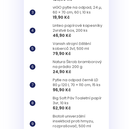
viGO pytle na odpad, 24 µ,
60 × 70 cm, 60 l, 10 ks
19,90 Kč
Linteo papírové kapesníky
2vrstvé box, 200 ks
46,90 Kč
Vanish strojní čištění
koberců 3v1, 500 ml
79,90 Kč
Natura Škrob bramborový
na prádlo 200 g
24,90 Kč
Pytle na odpad černé LD
80 µ 120 l, 70 × 110 cm, 15 ks
96,90 Kč
Big Soft Páv Toaletní papír
3vr, 10 ks
62,90 Kč
Biotoll univerzální
insekticid proti hmyzu,
rozprašovač, 500 ml