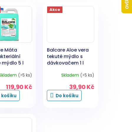
Akce
re Máta
Balcare Aloe vera
kteriální
tekuté mýdlo s
 mýdlo 5 l
dávkovačem 1 l
Skladem
(>5 ks)
Skladem
(>5 ks)
119,90 Kč
39,90 Kč
 košíku
Do košíku