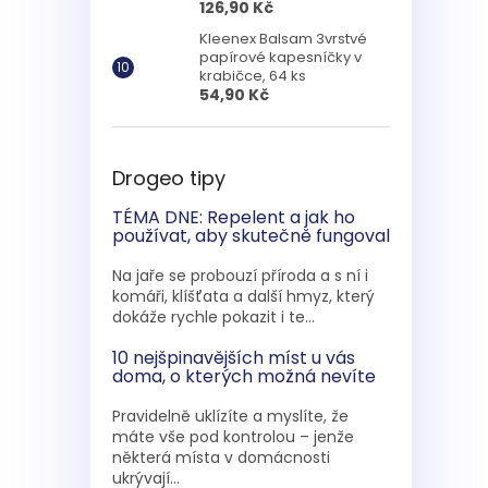
126,90 Kč
Kleenex Balsam 3vrstvé
papírové kapesníčky v
krabičce, 64 ks
54,90 Kč
Drogeo tipy
TÉMA DNE: Repelent a jak ho
používat, aby skutečně fungoval
Na jaře se probouzí příroda a s ní i
komáři, klíšťata a další hmyz, který
dokáže rychle pokazit i te...
10 nejšpinavějších míst u vás
doma, o kterých možná nevíte
Pravidelně uklízíte a myslíte, že
máte vše pod kontrolou – jenže
některá místa v domácnosti
ukrývají...