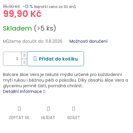
115,90 Kč
–13 %
Nejnižší cena za 30 dnů
99,90 Kč
Měrná
Skladem
(>5 ks)
cena:
Můžeme doručit do:
11.8.2026
Možnosti doručení
Přidat do košíku
Balcare Aloe Vera je tekuté mýdlo určené pro každodenní
mytí rukou i běžnou péči o pokožku. Díky obsahu Aloe Vera a
glycerinu jemně čistí, pomáhá chránit…
Detailní informace
ZEPTAT SE
HLÍDAT
SDÍLET