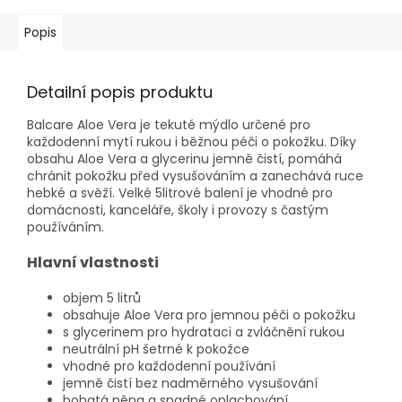
Popis
Detailní popis produktu
Balcare Aloe Vera je tekuté mýdlo určené pro
každodenní mytí rukou i běžnou péči o pokožku. Díky
obsahu Aloe Vera a glycerinu jemně čistí, pomáhá
chránit pokožku před vysušováním a zanechává ruce
hebké a svěží. Velké 5litrové balení je vhodné pro
domácnosti, kanceláře, školy i provozy s častým
používáním.
Hlavní vlastnosti
objem 5 litrů
obsahuje Aloe Vera pro jemnou péči o pokožku
s glycerinem pro hydrataci a zvláčnění rukou
neutrální pH šetrné k pokožce
vhodné pro každodenní používání
jemně čistí bez nadměrného vysušování
bohatá pěna a snadné oplachování