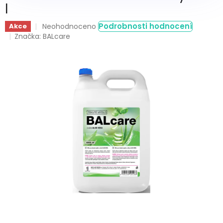
l
Průměrné
Podrobnosti hodnocení
Akce
Neohodnoceno
hodnocení
Značka:
BALcare
produktu
je
0,0
z
5
hvězdiček.