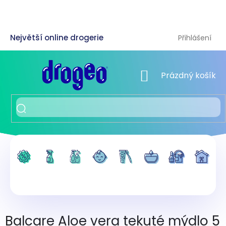
Přejít
na
obsah
Přihlášení
NÁKUPNÍ KOŠÍK
Prázdný košík
Balcare Aloe vera tekuté mýdlo 5