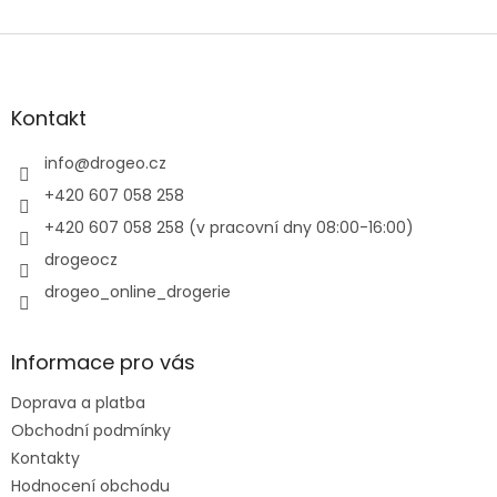
Z
á
p
a
Kontakt
t
í
info
@
drogeo.cz
+420 607 058 258
+420 607 058 258 (v pracovní dny 08:00-16:00)
drogeocz
drogeo_online_drogerie
Informace pro vás
Doprava a platba
Obchodní podmínky
Kontakty
Hodnocení obchodu