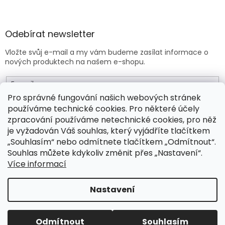
Odebírat newsletter
Vložte svůj e-mail a my vám budeme zasílat informace o
nových produktech na našem e-shopu.
E-mail
Pro správné fungování našich webových stránek
používáme technické cookies. Pro některé účely
Vložením e-mailu souhlasíte s
obchodními podmínkami
.
zpracování používáme netechnické cookies, pro něž
je vyžadován Váš souhlas, který vyjádříte tlačítkem
PŘIHLÁSIT SE
„Souhlasím“ nebo odmítnete tlačítkem „Odmítnout“.
Souhlas můžete kdykoliv změnit přes „Nastavení“.
Více informací
Vytvořil Shoptet Premium
Nastavení
Copyright 2026
Drogeo.cz
. Všechna práva vyhrazena.
Odmítnout
Souhlasím
Upravit nastavení cookies