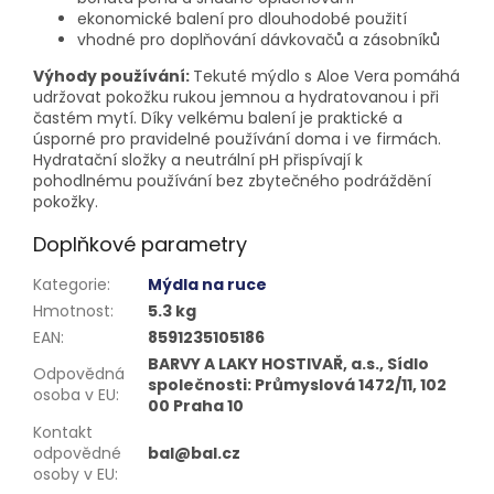
ekonomické balení pro dlouhodobé použití
vhodné pro doplňování dávkovačů a zásobníků
Výhody používání:
Tekuté mýdlo s Aloe Vera pomáhá
udržovat pokožku rukou jemnou a hydratovanou i při
častém mytí. Díky velkému balení je praktické a
úsporné pro pravidelné používání doma i ve firmách.
Hydratační složky a neutrální pH přispívají k
pohodlnému používání bez zbytečného podráždění
pokožky.
Doplňkové parametry
Kategorie
:
Mýdla na ruce
Hmotnost
:
5.3 kg
EAN
:
8591235105186
BARVY A LAKY HOSTIVAŘ, a.s., Sídlo
Odpovědná
společnosti: Průmyslová 1472/11, 102
osoba v EU
:
00 Praha 10
Kontakt
odpovědné
bal@bal.cz
osoby v EU
: