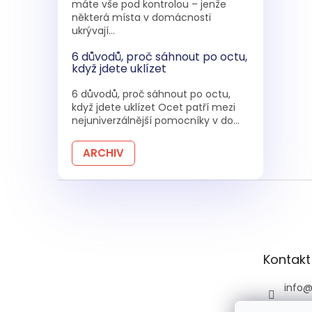
máte vše pod kontrolou – jenže
některá místa v domácnosti
ukrývají...
6 důvodů, proč sáhnout po octu,
když jdete uklízet
6 důvodů, proč sáhnout po octu,
když jdete uklízet Ocet patří mezi
nejuniverzálnější pomocníky v do...
ARCHIV
Z
á
p
a
t
Kontakt
í
info
+420 