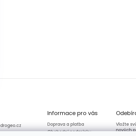
Informace pro vás
Odebíra
Doprava a platba
Vložte s
@
drogeo.cz
nových p
Obchodní podmínky
607 058 258