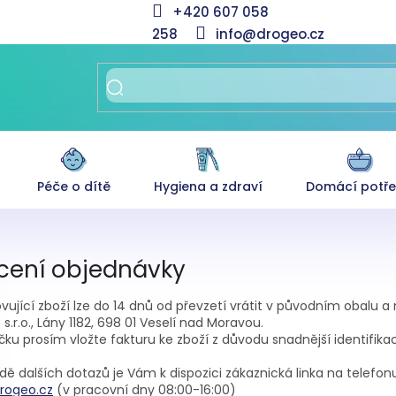
+420 607 058
258
info@drogeo.cz
Péče o dítě
Hygiena a zdraví
Domácí potř
cení objednávky
ující zboží lze do 14 dnů od převzetí vrátit v původním obalu 
s.r.o., Lány 1182, 698 01 Veselí nad Moravou.
čku prosím vložte fakturu ke zboží z důvodu snadnější identifika
adě dalších dotazů je Vám k dispozici zákaznická linka na telef
rogeo.cz
(v pracovní dny 08:00-16:00)