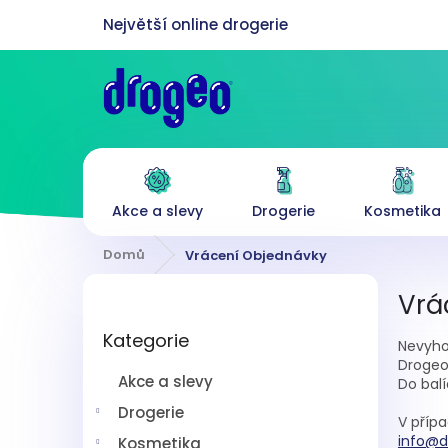
Přejít
na
obsah
Akce a slevy
Drogerie
Kosmetika
Domů
Vrácení Objednávky
P
Vrá
o
Přeskočit
s
Kategorie
kategorie
Nevyhov
t
Drogeo 
r
Akce a slevy
Do balí
a
n
Drogerie
V příp
n
info@d
Kosmetika