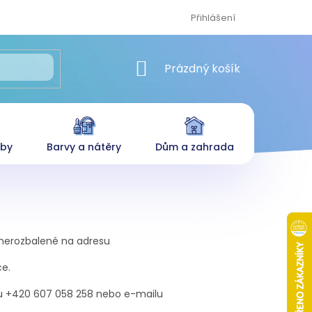
Přihlášení
NÁKUPNÍ KOŠÍK
Prázdný košík
eby
Barvy a nátěry
Dům a zahrada
a nerozbalené na adresu
ce.
onu +420 607 058 258 nebo e-mailu