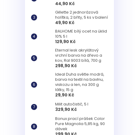
44,90 Kč
Gillette 2 jednorázová
holítka, 2 břity, 5 ks v balení
49,90 Kč
BALHOME bílý ocet na úklid
10% 5 l
129,90 Kč
Eternal lesk akrylátový
vrchní barva na dřevo a
kov, Ral 9003 bílá, 700 g
298,90 Kč
Ideal Duha světle modrá,
barva na textil na bavlnu,
viskozu a len, na 300 g
látky, 15 g
29,90 Kč
Milit autočistič, 5 l
329,90 Kč
Bonux prací prášek Color
Pure Magnolia 5,85 kg, 90
dávek
299,90 Kč