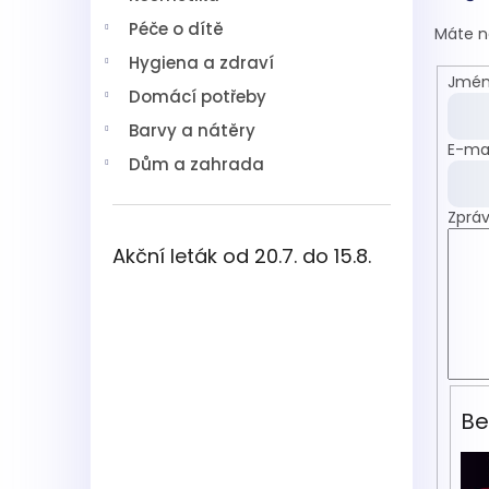
í
Péče o dítě
p
Máte n
a
Hygiena a zdraví
n
Jmén
Domácí potřeby
e
l
Barvy a nátěry
E-mai
Dům a zahrada
Zprá
Akční leták od 20.7. do 15.8.
Be