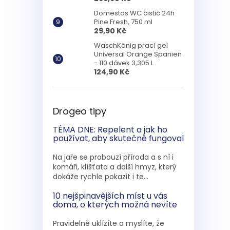
Domestos WC čistič 24h
Pine Fresh, 750 ml
29,90 Kč
WaschKönig prací gel
Universal Orange Spanien
- 110 dávek 3,305 L
124,90 Kč
Drogeo tipy
TÉMA DNE: Repelent a jak ho
používat, aby skutečně fungoval
Na jaře se probouzí příroda a s ní i
komáři, klíšťata a další hmyz, který
dokáže rychle pokazit i te...
10 nejšpinavějších míst u vás
doma, o kterých možná nevíte
Pravidelně uklízíte a myslíte, že