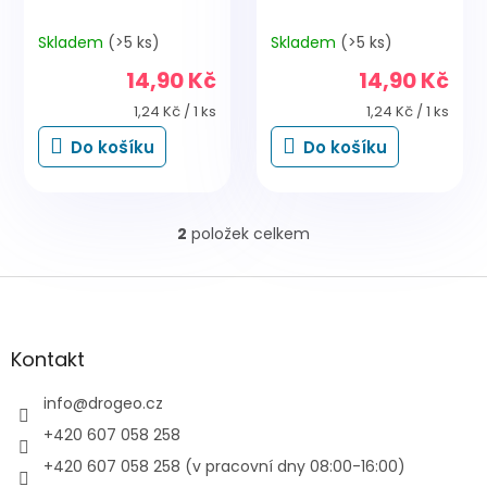
Skladem
(>5 ks)
Skladem
(>5 ks)
14,90 Kč
14,90 Kč
Měrná
Měrná
1,24 Kč / 1 ks
1,24 Kč / 1 ks
cena:
cena:
Do košíku
Do košíku
2
položek celkem
O
v
l
Z
á
á
d
p
a
a
Kontakt
c
t
í
í
info
@
drogeo.cz
p
r
+420 607 058 258
v
+420 607 058 258 (v pracovní dny 08:00-16:00)
k