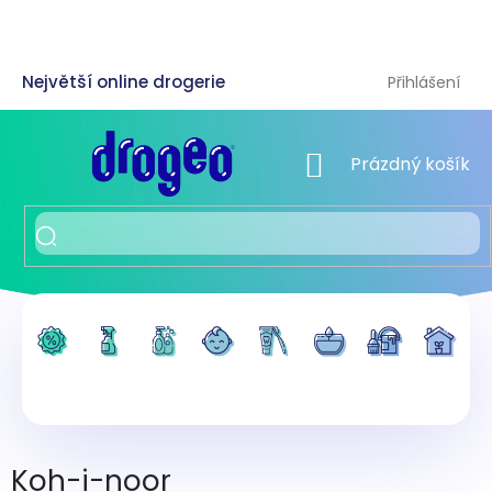
Přejít
na
obsah
Přihlášení
NÁKUPNÍ KOŠÍK
Prázdný košík
Koh-i-noor