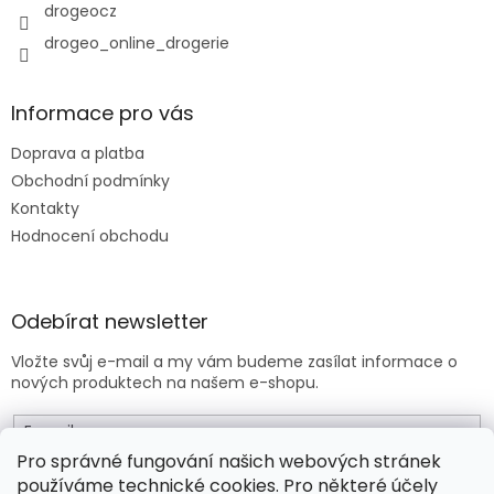
y
drogeocz
v
drogeo_online_drogerie
ý
p
i
s
Informace pro vás
u
Doprava a platba
Obchodní podmínky
Kontakty
Hodnocení obchodu
Odebírat newsletter
Vložte svůj e-mail a my vám budeme zasílat informace o
nových produktech na našem e-shopu.
E-mail
Pro správné fungování našich webových stránek
používáme technické cookies. Pro některé účely