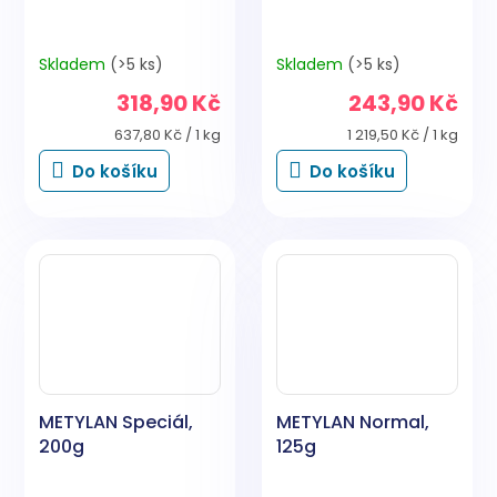
Skladem
(>5 ks)
Skladem
(>5 ks)
318,90 Kč
243,90 Kč
Měrná
Měrná
637,80 Kč / 1 kg
1 219,50 Kč / 1 kg
cena:
cena:
Do košíku
Do košíku
METYLAN Speciál,
METYLAN Normal,
200g
125g