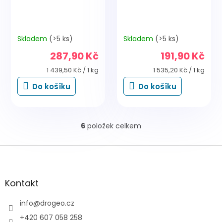
Skladem
(>5 ks)
Skladem
(>5 ks)
287,90 Kč
191,90 Kč
Měrná
Měrná
1 439,50 Kč / 1 kg
1 535,20 Kč / 1 kg
cena:
cena:
Do košíku
Do košíku
6
položek celkem
O
v
l
Z
á
á
d
p
a
a
Kontakt
c
t
í
í
info
@
drogeo.cz
p
r
+420 607 058 258