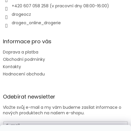
v
+420 607 058 258 (v pracovní dny 08:00-16:00)
k
y
drogeocz
v
drogeo_online_drogerie
ý
p
i
s
Informace pro vás
u
Doprava a platba
Obchodní podmínky
Kontakty
Hodnocení obchodu
Odebírat newsletter
Vložte svůj e-mail a my vám budeme zasílat informace o
nových produktech na našem e-shopu.
E-mail