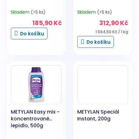
Skladem
(>5 ks)
Skladem
(>5 ks)
185,90 Kč
312,90 Kč
Měrná
1 564,50 Kč / 1 kg
Do košíku
cena:
Do košíku
METYLAN Easy mix -
METYLAN Speciál
koncentrované
Instant, 200g
lepidlo, 500g