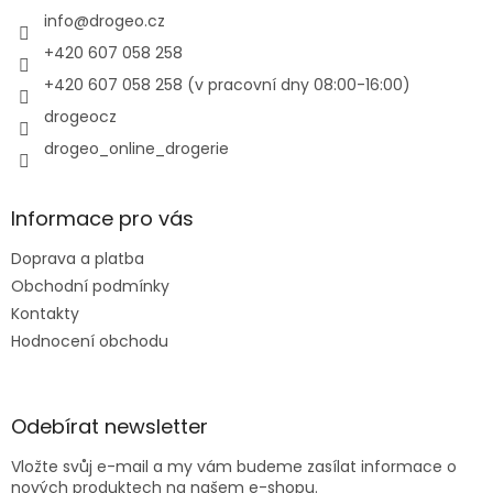
t
í
í
info
@
drogeo.cz
p
r
+420 607 058 258
v
+420 607 058 258 (v pracovní dny 08:00-16:00)
k
y
drogeocz
v
drogeo_online_drogerie
ý
p
i
s
Informace pro vás
u
Doprava a platba
Obchodní podmínky
Kontakty
Hodnocení obchodu
Odebírat newsletter
Vložte svůj e-mail a my vám budeme zasílat informace o
nových produktech na našem e-shopu.