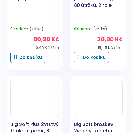
80 útržků, 2 role
Skladem
(>5 ks)
Skladem
(>5 ks)
80,90 Kč
30,90 Kč
Měrná
Měrná
0,46 Kč / 1 m
15,45 Kč / 1 ks
cena:
cena:
Do košíku
Do košíku
Big Soft Plus 2vrstvý
Big Soft broskev
toaletní papír, 8
2vrstvý toaletní