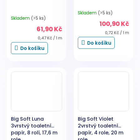
Skladem
(>5 ks)
Průměrné
Skladem
(>5 ks)
hodnocení
100,90 Kč
produktu
61,90 Kč
je
Měrná
0,72 Kč / 1 m
5,0
Měrná
cena:
0,47 Kč / 1 m
Do košíku
cena:
z
Do košíku
5
hvězdiček.
Big Soft Luna
Big Soft Violet
3vrstvý toaletní
2vrstvý toaletní
papír, 8 rolí, 17,6 m
papír, 4 role, 20 m
role
role