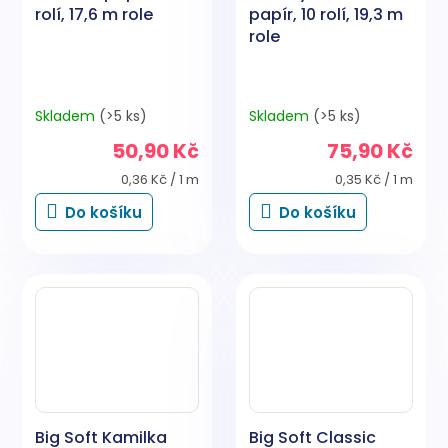
rolí, 17,6 m role
papír, 10 rolí, 19,3 m
role
Skladem
(>5 ks)
Skladem
(>5 ks)
50,90 Kč
75,90 Kč
Měrná
Měrná
0,36 Kč / 1 m
0,35 Kč / 1 m
cena:
cena:
Do košíku
Do košíku
Big Soft Kamilka
Big Soft Classic