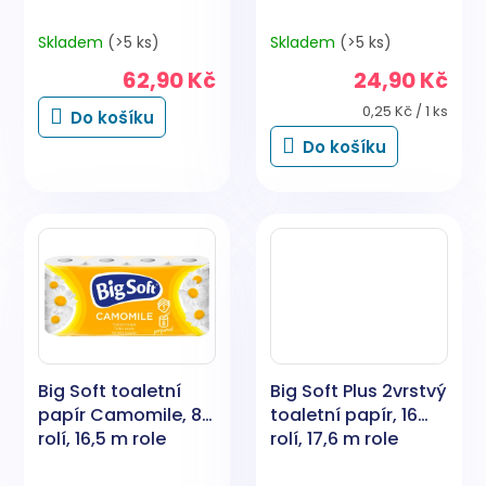
Skladem
(>5 ks)
Skladem
(>5 ks)
62,90 Kč
24,90 Kč
Měrná
0,25 Kč / 1 ks
Do košíku
cena:
Do košíku
Big Soft toaletní
Big Soft Plus 2vrstvý
papír Camomile, 8
toaletní papír, 16
rolí, 16,5 m role
rolí, 17,6 m role