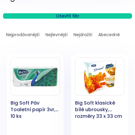
Otevřít filtr
Ř
a
Nejprodávanější
Nejlevnější
Nejdražší
Abecedně
z
e
V
n
ý
í
p
p
i
r
s
o
p
d
r
u
o
k
Big Soft Páv
Big Soft klasické
d
t
Toaletní papír 3vr,
bílé ubrousky,
u
ů
10 ks
rozměry 33 x 33 cm
k
t
ů