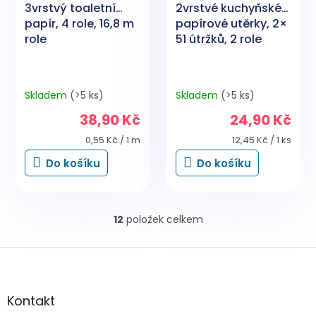
3vrstvý toaletní
2vrstvé kuchyňské
papír, 4 role, 16,8 m
papírové utěrky, 2×
role
51 útržků, 2 role
Skladem
(>5 ks)
Skladem
(>5 ks)
38,90 Kč
24,90 Kč
Měrná
Měrná
0,55 Kč / 1 m
12,45 Kč / 1 ks
cena:
cena:
Do košíku
Do košíku
12
položek celkem
O
v
l
Z
á
á
d
p
a
a
Kontakt
c