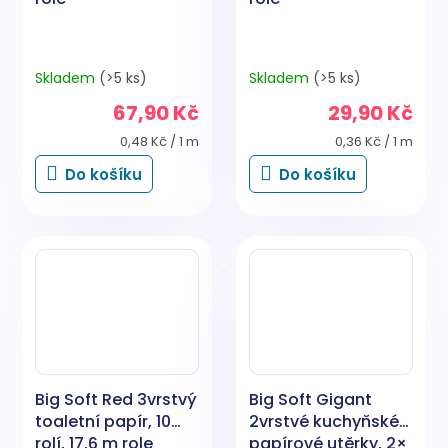
Skladem
(>5 ks)
Skladem
(>5 ks)
67,90 Kč
29,90 Kč
Měrná
Měrná
0,48 Kč / 1 m
0,36 Kč / 1 m
cena:
cena:
Do košíku
Do košíku
Big Soft Red 3vrstvý
Big Soft Gigant
toaletní papír, 10
2vrstvé kuchyňské
rolí, 17,6 m role
papírové utěrky, 2×