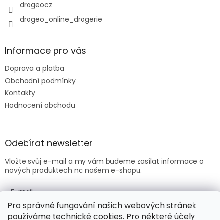
p
drogeocz
i
drogeo_online_drogerie
s
u
Informace pro vás
Doprava a platba
Obchodní podmínky
Kontakty
Hodnocení obchodu
Odebírat newsletter
Vložte svůj e-mail a my vám budeme zasílat informace o
nových produktech na našem e-shopu.
E-mail
Pro správné fungování našich webových stránek
používáme technické cookies. Pro některé účely