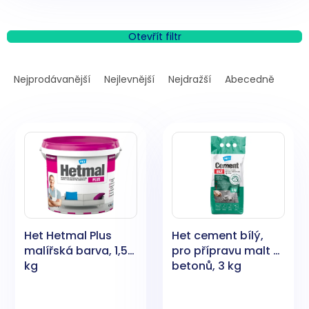
Otevřít filtr
Ř
a
Nejprodávanější
Nejlevnější
Nejdražší
Abecedně
z
e
V
n
ý
í
p
p
i
r
s
o
p
d
r
u
o
k
Het Hetmal Plus
Het cement bílý,
d
t
malířská barva, 1,5
pro přípravu malt a
u
ů
kg
betonů, 3 kg
k
t
ů