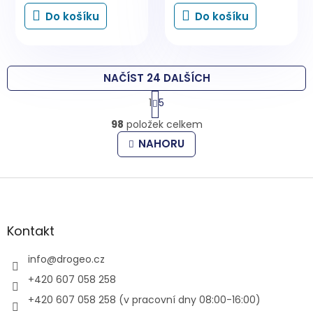
Do košíku
Do košíku
NAČÍST 24 DALŠÍCH
S
1
5
t
O
r
98
položek celkem
v
á
l
n
NAHORU
k
á
o
d
v
Z
a
á
c
á
n
í
p
í
p
a
Kontakt
r
t
v
í
info
@
drogeo.cz
k
y
+420 607 058 258
v
+420 607 058 258 (v pracovní dny 08:00-16:00)
ý