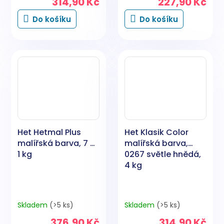
314,90 Kč
227,90 Kč
Do košíku
Do košíku
Het Hetmal Plus
Het Klasik Color
malířská barva, 7 +
malířská barva,
1 kg
0267 světle hnědá,
4 kg
Skladem
(>5 ks)
Skladem
(>5 ks)
376,90 Kč
314,90 Kč