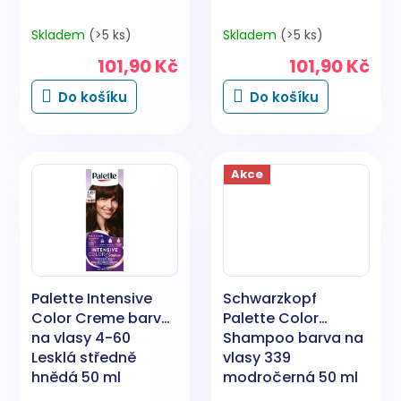
Skladem
(>5 ks)
Skladem
(>5 ks)
101,90 Kč
101,90 Kč
Do košíku
Do košíku
Akce
Palette Intensive
Schwarzkopf
Color Creme barva
Palette Color
na vlasy 4-60
Shampoo barva na
Lesklá středně
vlasy 339
hnědá 50 ml
modročerná 50 ml