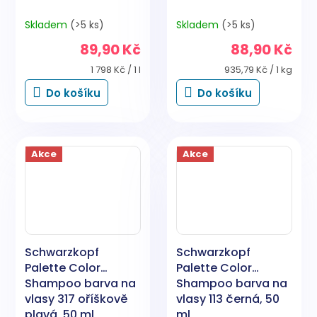
Skladem
(>5 ks)
Skladem
(>5 ks)
89,90 Kč
88,90 Kč
Měrná
Měrná
1 798 Kč / 1 l
935,79 Kč / 1 kg
cena:
cena:
Do košíku
Do košíku
Akce
Akce
Schwarzkopf
Schwarzkopf
Palette Color
Palette Color
Shampoo barva na
Shampoo barva na
vlasy 317 oříškově
vlasy 113 černá, 50
plavá, 50 ml
ml