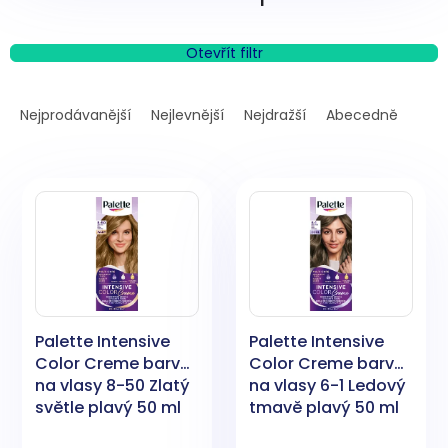
Otevřít filtr
Ř
a
Nejprodávanější
Nejlevnější
Nejdražší
Abecedně
z
e
V
n
ý
í
p
p
i
r
s
o
p
d
r
u
o
k
Palette Intensive
Palette Intensive
d
t
Color Creme barva
Color Creme barva
u
ů
na vlasy 8-50 Zlatý
na vlasy 6-1 Ledový
k
světle plavý 50 ml
tmavě plavý 50 ml
t
ů