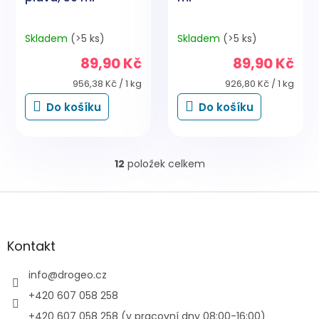
Skladem
(>5 ks)
Skladem
(>5 ks)
89,90 Kč
89,90 Kč
Měrná
Měrná
956,38 Kč / 1 kg
926,80 Kč / 1 kg
cena:
cena:
Do košíku
Do košíku
12
položek celkem
O
v
l
Z
á
á
d
p
a
a
Kontakt
c
t
í
í
info
@
drogeo.cz
p
r
+420 607 058 258
v
+420 607 058 258 (v pracovní dny 08:00-16:00)
k