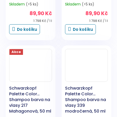
Skladem
(>5 ks)
Skladem
(>5 ks)
89,90 Kč
89,90 Kč
Měrná
Měrná
1 798 Kč / 1 l
1 798 Kč / 1 l
cena:
cena:
Do košíku
Do košíku
Akce
Schwarzkopf
Schwarzkopf
Palette Color
Palette Color
Shampoo barva na
Shampoo barva na
vlasy 217
vlasy 339
Mahagonová, 50 ml
modročerná, 50 ml