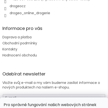
y
drogeocz
v
drogeo_online_drogerie
ý
p
i
s
Informace pro vás
u
Doprava a platba
Obchodní podmínky
Kontakty
Hodnocení obchodu
Odebírat newsletter
Vložte svůj e-mail a my vám budeme zasílat informace o
nových produktech na našem e-shopu.
E-mail
Pro správné fungování našich webových stránek