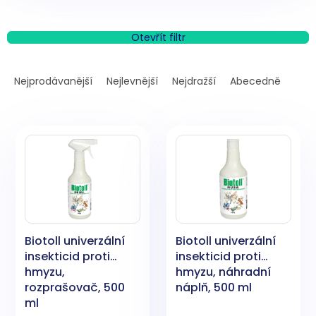
Otevřít filtr
Ř
a
Nejprodávanější
Nejlevnější
Nejdražší
Abecedně
z
e
V
n
ý
í
p
p
i
r
s
o
p
d
r
u
o
k
Biotoll univerzální
Biotoll univerzální
d
t
insekticid proti
insekticid proti
u
ů
hmyzu,
hmyzu, náhradní
k
rozprašovač, 500
náplň, 500 ml
t
ml
ů