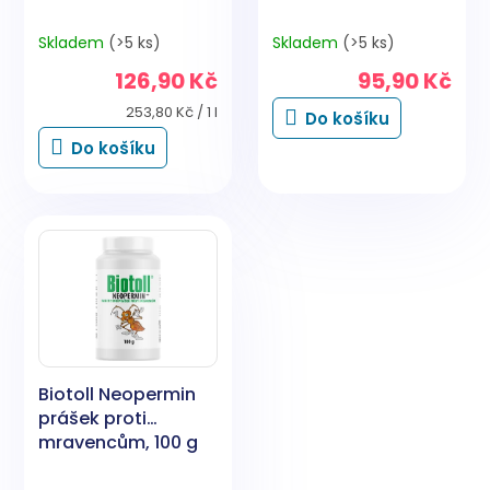
Skladem
(>5 ks)
Skladem
(>5 ks)
126,90 Kč
95,90 Kč
Měrná
253,80 Kč / 1 l
Do košíku
cena:
Do košíku
Biotoll Neopermin
prášek proti
mravencům, 100 g