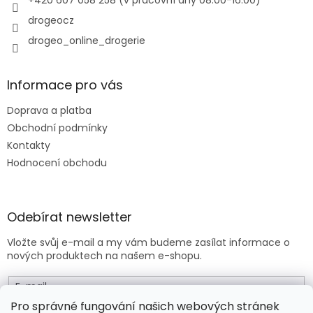
+420 607 058 258 (v pracovní dny 08:00-16:00)
k
y
drogeocz
v
drogeo_online_drogerie
ý
p
i
s
Informace pro vás
u
Doprava a platba
Obchodní podmínky
Kontakty
Hodnocení obchodu
Odebírat newsletter
Vložte svůj e-mail a my vám budeme zasílat informace o
nových produktech na našem e-shopu.
E-mail
Pro správné fungování našich webových stránek