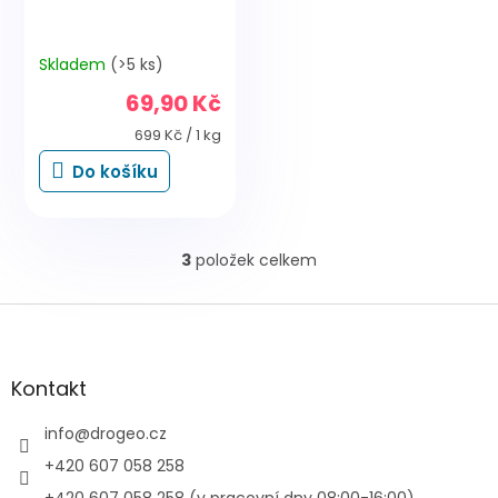
Skladem
(>5 ks)
69,90 Kč
Měrná
699 Kč / 1 kg
cena:
Do košíku
3
položek celkem
O
v
l
Z
á
á
d
p
a
a
Kontakt
c
t
í
í
info
@
drogeo.cz
p
r
+420 607 058 258
v