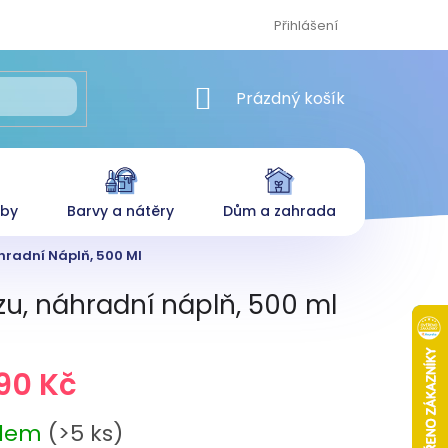
Přihlášení
NÁKUPNÍ KOŠÍK
Prázdný košík
eby
Barvy a nátěry
Dům a zahrada
áhradní Náplň, 500 Ml
yzu, náhradní náplň, 500 ml
,90 Kč
adem
(>5 ks)