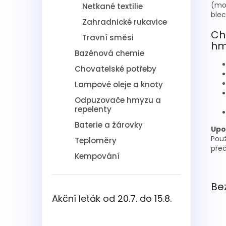
(mou
Netkané textilie
blec
Zahradnické rukavice
Cha
Travní směsi
hm
Bazénová chemie
Chovatelské potřeby
Lampové oleje a knoty
Odpuzovače hmyzu a
repelenty
Baterie a žárovky
Upo
Použ
Teploměry
přeč
Kempování
Be
Akční leták od 20.7. do 15.8.