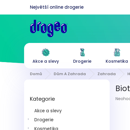
Přejít
na
obsah
Akce a slevy
Drogerie
Kosmetika
Domů
Dům A Zahrada
Zahrada
H
P
Bio
o
Přeskočit
s
Průmě
Kategorie
kategorie
Neoho
t
hodnoc
r
produk
Akce a slevy
a
je
n
Drogerie
0,0
z
n
Kosmetika