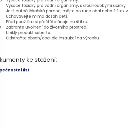
0
Vysoce toxický pro vodní organismy.
0
Vysoce toxický pro vodní organismy, s dlouhodobými účinky.
Je-li nutná lékařská pomoc, mějte po ruce obal nebo štítek 
Uchovávejte mimo dosah dětí.
Před použitím si přečtěte údaje na štítku.
3
Zabraňte uvolnění do životního prostředí.
Uniklý produkt seberte.
Odstraňte obsah/obal dle instrukcí na výrobku.
kumenty ke stažení:
pečnostní list