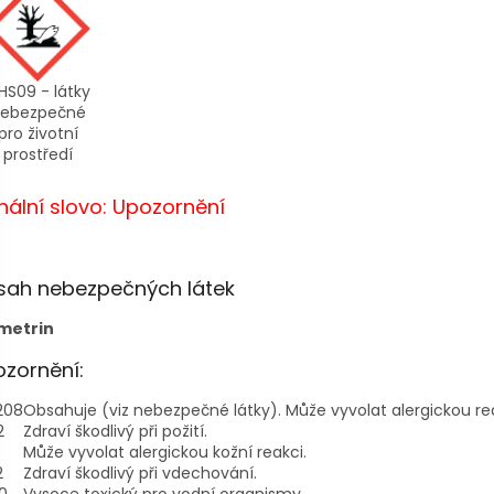
HS09 - látky
ebezpečné
pro životní
prostředí
nální slovo: Upozornění
sah nebezpečných látek
metrin
zornění:
208
Obsahuje (viz nebezpečné látky). Může vyvolat alergickou rea
2
Zdraví škodlivý při požití.
Může vyvolat alergickou kožní reakci.
2
Zdraví škodlivý při vdechování.