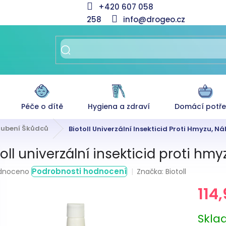
+420 607 058
258
info@drogeo.cz
Péče o dítě
Hygiena a zdraví
Domácí potř
ubení Škůdců
Biotoll Univerzální Insekticid Proti Hmyzu, N
toll univerzální insekticid proti hm
rné
Podrobnosti hodnocení
Značka:
Biotoll
dnoceno
ení
114
tu
Měrná
Skl
cena: