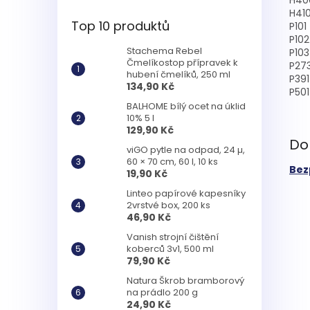
H40
H41
Top 10 produktů
P101
P102
Stachema Rebel
P103
Čmelíkostop přípravek k
P27
hubení čmelíků, 250 ml
P391
134,90 Kč
P501
BALHOME bílý ocet na úklid
10% 5 l
129,90 Kč
Do
viGO pytle na odpad, 24 µ,
60 × 70 cm, 60 l, 10 ks
Bez
19,90 Kč
Linteo papírové kapesníky
2vrstvé box, 200 ks
46,90 Kč
Vanish strojní čištění
koberců 3v1, 500 ml
79,90 Kč
Natura Škrob bramborový
na prádlo 200 g
24,90 Kč