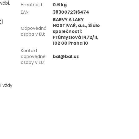
vábi,
Hmotnost
:
0.6 kg
EAN
:
3830072316474
BARVY A LAKY
i
HOSTIVAŘ, a.s., Sídlo
Odpovědná
společnosti:
osoba v EU
:
Průmyslová 1472/11,
102 00 Praha 10
Kontakt
odpovědné
bal@bal.cz
osoby v EU
:
i vždy