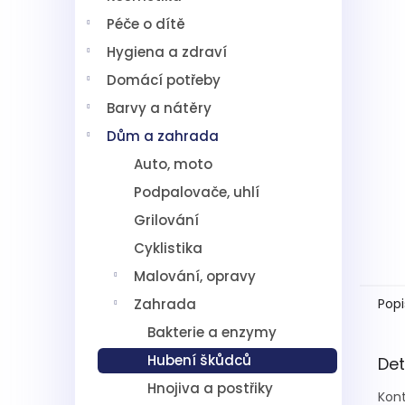
5
í
hvězdič
Péče o dítě
p
a
Hygiena a zdraví
n
Domácí potřeby
e
l
Barvy a nátěry
Dům a zahrada
Auto, moto
Podpalovače, uhlí
Grilování
Cyklistika
Malování, opravy
Zahrada
Popi
Bakterie a enzymy
Hubení škůdců
Det
Hnojiva a postřiky
Kont