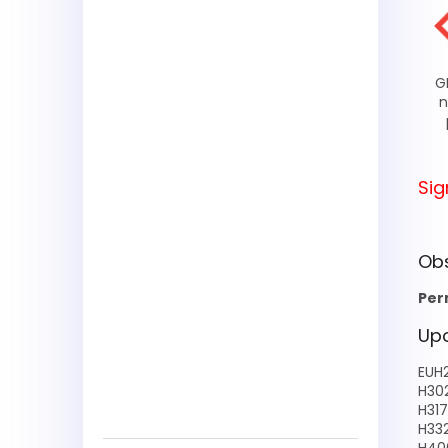
G
n
Sig
Ob
Per
Upo
EUH
H30
H317
H33