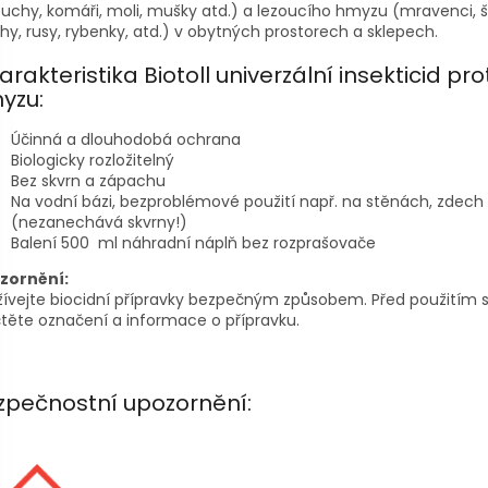
chy, komáři, moli, mušky atd.) a lezoucího hmyzu (mravenci, š
hy, rusy, rybenky, atd.) v obytných prostorech a sklepech.
rakteristika Biotoll univerzální insekticid prot
yzu:
Účinná a dlouhodobá ochrana
Biologicky rozložitelný
Bez skvrn a zápachu
Na vodní bázi, bezproblémové použití např. na stěnách, zdech
(nezanechává skvrny!)
Balení 500 ml náhradní náplň bez rozprašovače
zornění:
ívejte biocidní přípravky bezpečným způsobem. Před použitím s
těte označení a informace o přípravku.
zpečnostní upozornění: