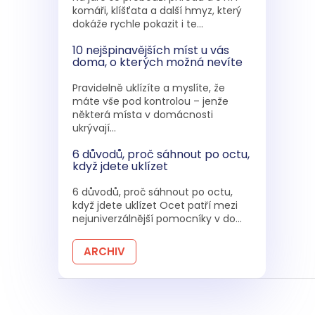
komáři, klíšťata a další hmyz, který
dokáže rychle pokazit i te...
10 nejšpinavějších míst u vás
doma, o kterých možná nevíte
Pravidelně uklízíte a myslíte, že
máte vše pod kontrolou – jenže
některá místa v domácnosti
ukrývají...
6 důvodů, proč sáhnout po octu,
když jdete uklízet
6 důvodů, proč sáhnout po octu,
když jdete uklízet Ocet patří mezi
nejuniverzálnější pomocníky v do...
ARCHIV
Z
á