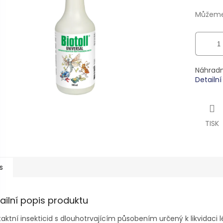
ek.
Můžeme 
Náhradn
Detailn
TISK
s
ailní popis produktu
aktní insekticid s dlouhotrvajícím působením určený k likvidaci l