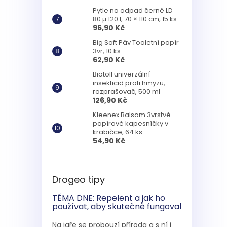
Pytle na odpad černé LD
80 µ 120 l, 70 × 110 cm, 15 ks
96,90 Kč
Big Soft Páv Toaletní papír
3vr, 10 ks
62,90 Kč
Biotoll univerzální
insekticid proti hmyzu,
rozprašovač, 500 ml
126,90 Kč
Kleenex Balsam 3vrstvé
papírové kapesníčky v
krabičce, 64 ks
54,90 Kč
Drogeo tipy
TÉMA DNE: Repelent a jak ho
používat, aby skutečně fungoval
Na jaře se probouzí příroda a s ní i