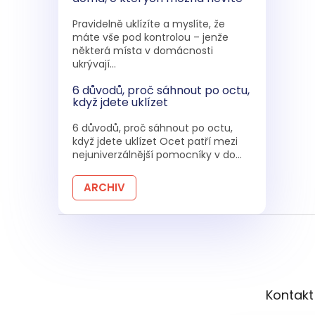
Pravidelně uklízíte a myslíte, že
máte vše pod kontrolou – jenže
některá místa v domácnosti
ukrývají...
6 důvodů, proč sáhnout po octu,
když jdete uklízet
6 důvodů, proč sáhnout po octu,
když jdete uklízet Ocet patří mezi
nejuniverzálnější pomocníky v do...
ARCHIV
Z
á
p
a
t
Kontakt
í