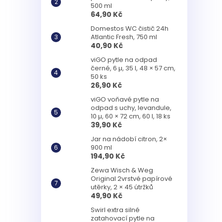
500 ml
64,90 Kč
Domestos WC čistič 24h
Atlantic Fresh, 750 ml
40,90 Kč
viGO pytle na odpad
černé, 6 µ, 35 l, 48 × 57 cm,
50 ks
26,90 Kč
viGO voňavé pytle na
odpad s uchy, levandule,
10 µ, 60 × 72 cm, 60 l, 18 ks
39,90 Kč
Jar na nádobí citron, 2×
900 ml
194,90 Kč
Zewa Wisch & Weg
Original 2vrstvé papírové
utěrky, 2 × 45 útržků
49,90 Kč
Swirl extra silné
zatahovací pytle na