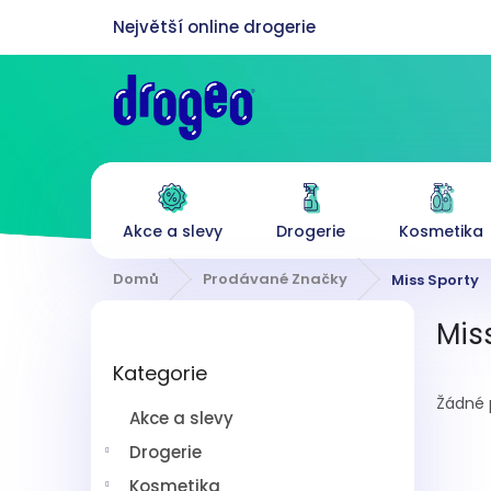
Přejít
na
obsah
Akce a slevy
Drogerie
Kosmetika
Domů
Prodávané Značky
Miss Sporty
P
Mis
o
Přeskočit
s
Kategorie
kategorie
t
r
Žádné 
Akce a slevy
a
n
Drogerie
n
Kosmetika