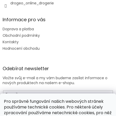
drogeo_online_drogerie
ý
p
i
s
Informace pro vás
u
Doprava a platba
Obchodní podmínky
Kontakty
Hodnocení obchodu
Odebírat newsletter
Vložte svůj e-mail a my vám budeme zasílat informace o
nových produktech na našem e-shopu.
E-mail
Pro správné fungování našich webových stránek
používáme technické cookies. Pro některé účely
Vložením e-mailu souhlasíte s
obchodními podmínkami
.
zpracování používáme netechnické cookies, pro něž