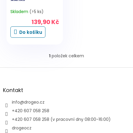
dávek
Skladem
(>5 ks)
139,90 Kč
Do košíku
1
položek celkem
O
v
l
Z
á
á
d
p
a
a
Kontakt
c
t
í
í
info
@
drogeo.cz
p
r
+420 607 058 258
v
+420 607 058 258 (v pracovní dny 08:00-16:00)
k
y
drogeocz
v