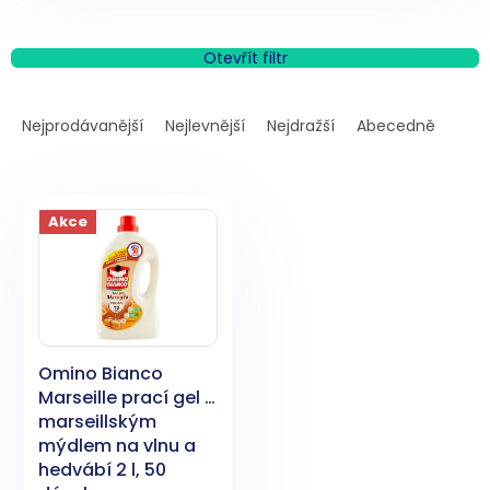
Otevřít filtr
Ř
a
Nejprodávanější
Nejlevnější
Nejdražší
Abecedně
z
e
V
n
ý
í
Akce
p
p
i
r
s
o
p
d
r
u
o
k
Omino Bianco
d
t
Marseille prací gel s
u
ů
marseillským
k
mýdlem na vlnu a
t
hedvábí 2 l, 50
ů