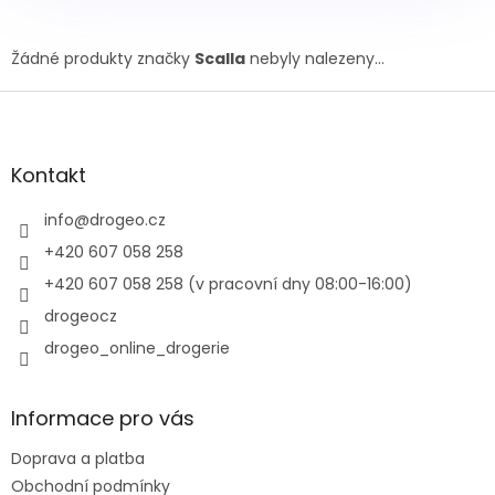
Žádné produkty značky
Scalla
nebyly nalezeny...
Z
á
p
a
Kontakt
t
í
info
@
drogeo.cz
+420 607 058 258
+420 607 058 258 (v pracovní dny 08:00-16:00)
drogeocz
drogeo_online_drogerie
Informace pro vás
Doprava a platba
Obchodní podmínky