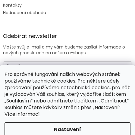
Kontakty
Hodnocení obchodu
Odebírat newsletter
Vložte svůj e-mail a my vám budeme zasílat informace o
nových produktech na našem e-shopu.
E-mail
Pro správné fungování našich webových stránek
používáme technické cookies. Pro některé účely
Vložením e-mailu souhlasíte s
obchodními podmínkami
.
zpracování používáme netechnické cookies, pro něž
je vyžadován Váš souhlas, který vyjádříte tlačítkem
PŘIHLÁSIT SE
„Souhlasím“ nebo odmítnete tlačítkem „Odmítnout“.
Souhlas můžete kdykoliv změnit přes „Nastavení“.
Více informací
Vytvořil Shoptet Premium
Nastavení