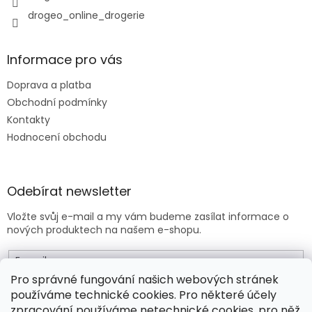
v
drogeo_online_drogerie
ý
p
i
s
Informace pro vás
u
Doprava a platba
Obchodní podmínky
Kontakty
Hodnocení obchodu
Odebírat newsletter
Vložte svůj e-mail a my vám budeme zasílat informace o
nových produktech na našem e-shopu.
E-mail
Pro správné fungování našich webových stránek
používáme technické cookies. Pro některé účely
Vložením e-mailu souhlasíte s
obchodními podmínkami
.
zpracování používáme netechnické cookies, pro něž