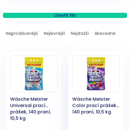
Otevřít filtr
Ř
a
Nejprodávanější
Nejlevnější
Nejdražší
Abecedně
z
e
V
n
ý
í
p
p
i
r
s
o
p
d
r
u
o
k
Wäsche Meister
Wäsche Meister
d
t
Universal prací
Color prací prášek,
u
ů
prášek, 140 praní,
140 praní, 10,5 kg
k
10,5 kg
t
ů