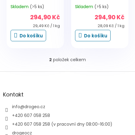
Skladem
(>5 ks)
Skladem
(>5 ks)
Průměrné
Průměrné
hodnocení
hodnocení
294,90 Kč
294,90 Kč
produktu
produktu
je
je
Měrná
Měrná
29,49 Kč / 1 kg
28,09 Kč / 1 kg
4,7
5,0
cena:
cena:
Do košíku
Do košíku
z
z
5
5
hvězdiček.
hvězdiček.
2
položek celkem
O
v
l
Z
á
á
d
p
a
a
Kontakt
c
t
í
í
info
@
drogeo.cz
p
r
+420 607 058 258
v
+420 607 058 258 (v pracovní dny 08:00-16:00)
k
y
drogeocz