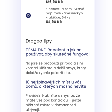
126,90 Kč
Kleenex Balsam 3vrstvé
papírové kapesníčky v
krabičce, 64 ks
54,90 Kč
Drogeo tipy
TÉMA DNE: Repelent a jak ho
používat, aby skutečně fungoval
Na jaře se probouzí příroda a s ní i
komáři, klíšťata a další hmyz, který
dokáže rychle pokazit i te...
10 nejšpinavějších míst u vás
doma, o kterých možná nevíte
Pravidelně uklízíte a myslíte, že
máte vše pod kontrolou – jenže
některá místa v domácnosti
ukrývají...