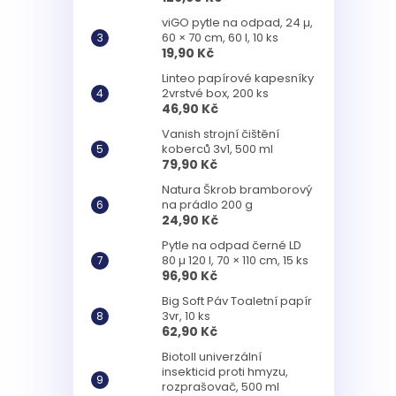
viGO pytle na odpad, 24 µ,
60 × 70 cm, 60 l, 10 ks
19,90 Kč
Linteo papírové kapesníky
2vrstvé box, 200 ks
46,90 Kč
Vanish strojní čištění
koberců 3v1, 500 ml
79,90 Kč
Natura Škrob bramborový
na prádlo 200 g
24,90 Kč
Pytle na odpad černé LD
80 µ 120 l, 70 × 110 cm, 15 ks
96,90 Kč
Big Soft Páv Toaletní papír
3vr, 10 ks
62,90 Kč
Biotoll univerzální
insekticid proti hmyzu,
rozprašovač, 500 ml