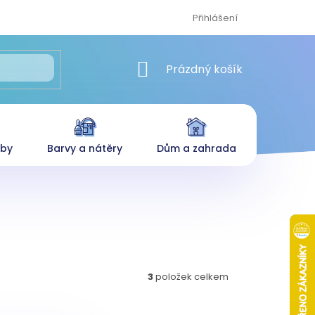
Přihlášení
NÁKUPNÍ KOŠÍK
Prázdný košík
eby
Barvy a nátěry
Dům a zahrada
3
položek celkem