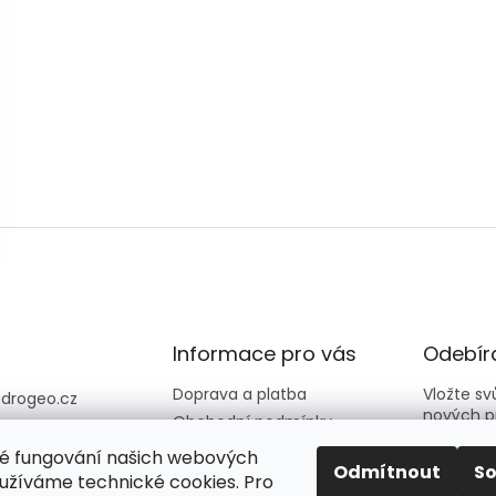
Informace pro vás
Odebíra
Doprava a platba
Vložte s
@
drogeo.cz
nových p
Obchodní podmínky
607 058 258
Kontakty
é fungování našich webových
607 058 258 (v
E-mail
Odmítnout
S
Hodnocení obchodu
užíváme technické cookies. Pro
vní dny 08:00-1