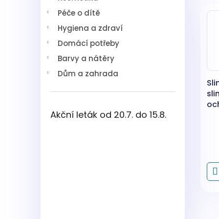
V
n
í
Péče o dítě
ý
í
p
p
p
a
Hygiena a zdraví
i
r
n
Domácí potřeby
s
o
e
p
d
l
Barvy a nátěry
r
u
Dům a zahrada
o
k
Sli
d
t
sl
u
ů
oc
k
Akční leták od 20.7. do 15.8.
plo
t
ov
ů
sl