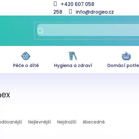
+420 607 058
258
info@drogeo.cz
Péče o dítě
Hygiena a zdraví
Domácí potř
mex
odávanější
Nejlevnější
Nejdražší
Abecedně