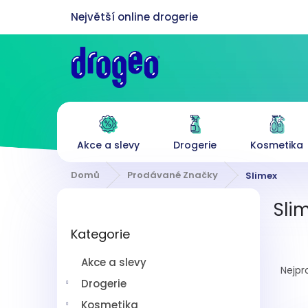
Přejít
na
obsah
Akce a slevy
Drogerie
Kosmetika
Domů
Prodávané Značky
Slimex
P
Sli
o
Přeskočit
s
Kategorie
kategorie
t
Ř
r
Akce a slevy
a
a
Nejpr
z
n
Drogerie
e
n
Kosmetika