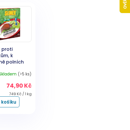
 proti
kům, k
ně polních
, zeleniny,
Skladem
(>5 ks)
proti
ům, 100 g
74,90 Kč
Měrná
749 Kč / 1 kg
cena:
 košíku