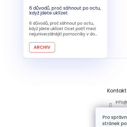
6 důvodů, proč sáhnout po octu,
když jdete uklízet
6 důvodů, proč sáhnout po octu,
když jdete uklízet Ocet patří mezi
nejuniverzálnější pomocníky v do...
ARCHIV
Z
á
p
a
t
Kontakt
í
info
+420 
Pro správn
+420 
stránek po
praco