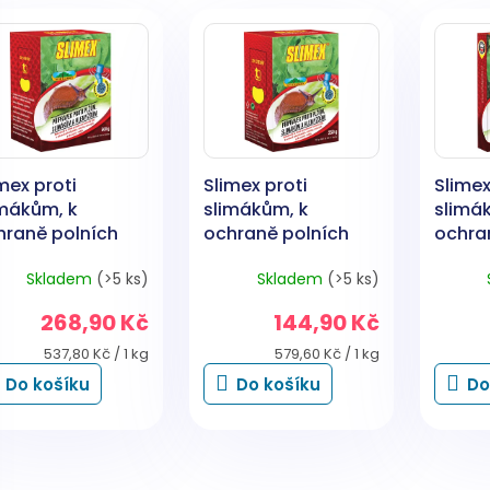
mex proti
Slimex proti
Slimex
imákům, k
slimákům, k
slimá
hraně polních
ochraně polních
ochra
din, zeleniny,
plodin, zeleniny,
plodin
Skladem
(>5 ks)
Skladem
(>5 ks)
oce proti
ovoce proti
ovoce 
imákům, 500 g
slimákům, 250 g
slimák
268,90 Kč
144,90 Kč
Měrná
Měrná
537,80 Kč / 1 kg
579,60 Kč / 1 kg
cena:
cena:
Do košíku
Do košíku
Do
O