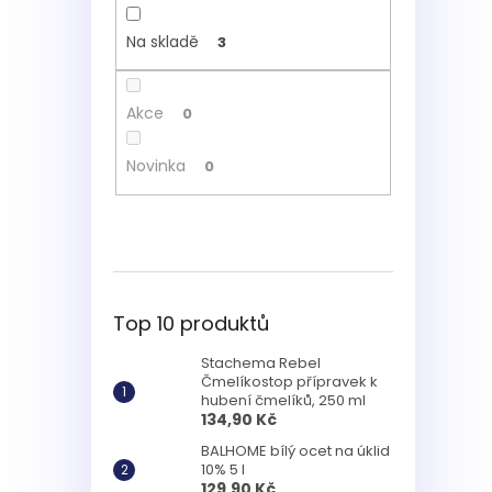
Na skladě
3
Akce
0
Novinka
0
Top 10 produktů
Stachema Rebel
Čmelíkostop přípravek k
hubení čmelíků, 250 ml
134,90 Kč
BALHOME bílý ocet na úklid
10% 5 l
129,90 Kč