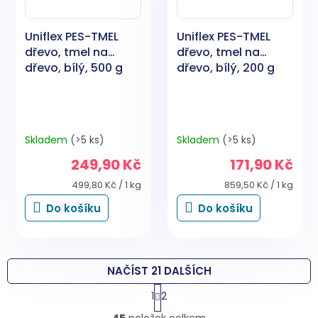
Uniflex PES-TMEL
Uniflex PES-TMEL
dřevo, tmel na
dřevo, tmel na
dřevo, bílý, 500 g
dřevo, bílý, 200 g
Skladem
(>5 ks)
Skladem
(>5 ks)
249,90 Kč
171,90 Kč
Měrná
Měrná
499,80 Kč / 1 kg
859,50 Kč / 1 kg
cena:
cena:
Do košíku
Do košíku
NAČÍST 21 DALŠÍCH
S
1
2
t
O
r
45
položek celkem