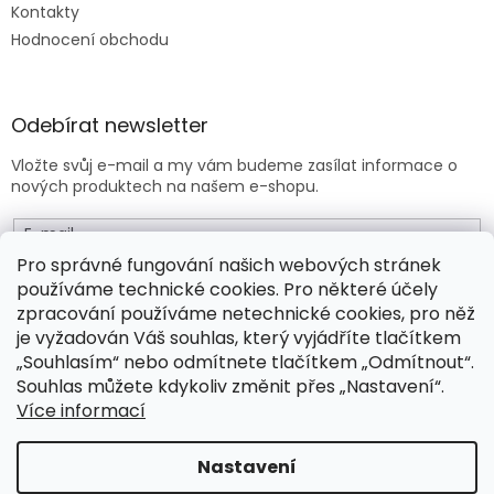
Kontakty
Hodnocení obchodu
Odebírat newsletter
Vložte svůj e-mail a my vám budeme zasílat informace o
nových produktech na našem e-shopu.
E-mail
Pro správné fungování našich webových stránek
používáme technické cookies. Pro některé účely
Vložením e-mailu souhlasíte s
obchodními podmínkami
.
zpracování používáme netechnické cookies, pro něž
je vyžadován Váš souhlas, který vyjádříte tlačítkem
PŘIHLÁSIT SE
„Souhlasím“ nebo odmítnete tlačítkem „Odmítnout“.
Souhlas můžete kdykoliv změnit přes „Nastavení“.
Více informací
Vytvořil Shoptet Premium
Nastavení