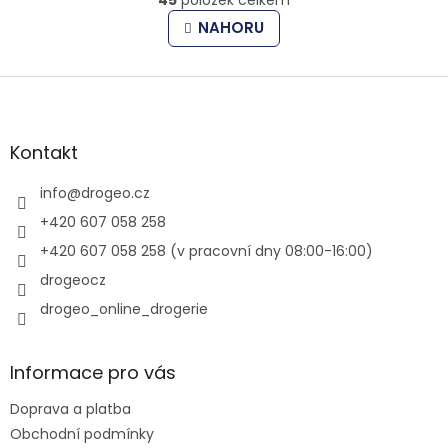
v
á
l
n
NAHORU
k
á
o
d
v
Z
a
á
c
á
n
í
p
í
p
a
Kontakt
r
t
v
í
info
@
drogeo.cz
k
y
+420 607 058 258
v
+420 607 058 258 (v pracovní dny 08:00-16:00)
ý
p
drogeocz
i
drogeo_online_drogerie
s
u
Informace pro vás
Doprava a platba
Obchodní podmínky