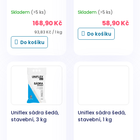
Skladem
(>5 ks)
Skladem
(>5 ks)
168,90 Kč
58,90 Kč
Měrná
93,83 Kč / 1 kg
Do košíku
cena:
Do košíku
Uniflex sádra šedá,
Uniflex sádra šedá,
stavební, 3 kg
stavební, 1 kg