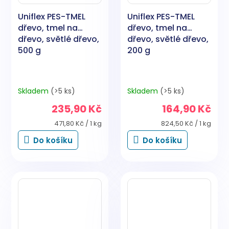
Uniflex PES-TMEL
Uniflex PES-TMEL
dřevo, tmel na
dřevo, tmel na
dřevo, světlé dřevo,
dřevo, světlé dřevo,
500 g
200 g
Skladem
(>5 ks)
Skladem
(>5 ks)
235,90 Kč
164,90 Kč
Měrná
Měrná
471,80 Kč / 1 kg
824,50 Kč / 1 kg
cena:
cena:
Do košíku
Do košíku