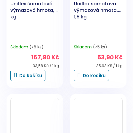
Uniflex šamotová
Uniflex šamotová
výmazová hmota, 5
výmazová hmota,
kg
1,5 kg
Skladem
(>5 ks)
Skladem
(>5 ks)
167,90 Kč
53,90 Kč
Měrná
Měrná
33,58 Kč / 1 kg
35,93 Kč / 1 kg
cena:
cena:
Do košíku
Do košíku