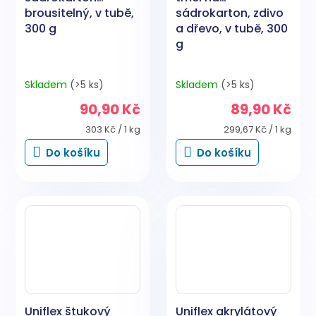
brousitelný, v tubě,
sádrokarton, zdivo
300 g
a dřevo, v tubě, 300
g
Skladem
(>5 ks)
Skladem
(>5 ks)
90,90 Kč
89,90 Kč
Měrná
Měrná
303 Kč / 1 kg
299,67 Kč / 1 kg
cena:
cena:
Do košíku
Do košíku
Uniflex štukový
Uniflex akrylátový