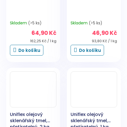
Skladem
(>5 ks)
Skladem
(>5 ks)
64,90 Kč
46,90 Kč
Měrná
Měrná
162,25 Kč / 1 kg
93,80 Kč / 1 kg
cena:
cena:
Do košíku
Do košíku
Uniflex olejový
Uniflex olejový
sklenářský tmel,
sklenářský tmel,
přetíratelný, 2 kg
přetíratelný, 1 kg