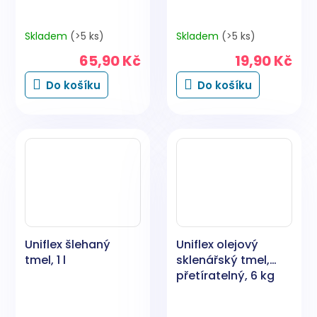
Skladem
(>5 ks)
Skladem
(>5 ks)
65,90 Kč
19,90 Kč
Do košíku
Do košíku
Uniflex šlehaný
Uniflex olejový
tmel, 1 l
sklenářský tmel,
přetíratelný, 6 kg