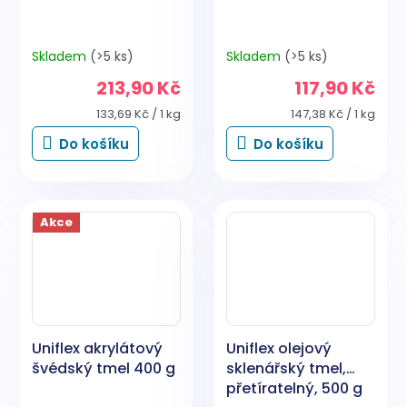
Skladem
(>5 ks)
Skladem
(>5 ks)
213,90 Kč
117,90 Kč
Měrná
Měrná
133,69 Kč / 1 kg
147,38 Kč / 1 kg
cena:
cena:
Do košíku
Do košíku
Akce
Uniflex akrylátový
Uniflex olejový
švédský tmel 400 g
sklenářský tmel,
přetíratelný, 500 g