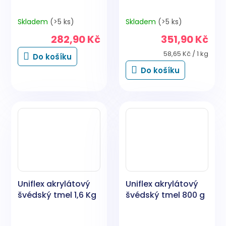
Skladem
(>5 ks)
Skladem
(>5 ks)
282,90 Kč
351,90 Kč
Měrná
58,65 Kč / 1 kg
Do košíku
cena:
Do košíku
Uniflex akrylátový
Uniflex akrylátový
švédský tmel 1,6 Kg
švédský tmel 800 g