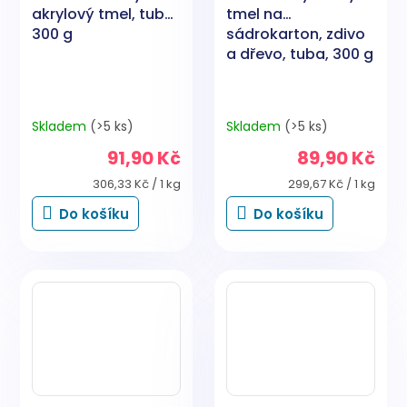
akrylový tmel, tuba,
tmel na
300 g
sádrokarton, zdivo
a dřevo, tuba, 300 g
Skladem
(>5 ks)
Skladem
(>5 ks)
91,90 Kč
89,90 Kč
Měrná
Měrná
306,33 Kč / 1 kg
299,67 Kč / 1 kg
cena:
cena:
Do košíku
Do košíku