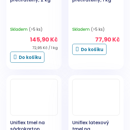
Skladem
(>5 ks)
Skladem
(>5 ks)
145,90 Kč
77,90 Kč
Měrná
72,95 Kč / 1 kg
Do košíku
cena:
Do košíku
Uniflex tmel na
Uniflex latexový
sádrokarton
tmel na