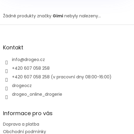
Žádné produkty značky
Gimi
nebyly nalezeny...
Z
á
p
a
Kontakt
t
í
info
@
drogeo.cz
+420 607 058 258
+420 607 058 258 (v pracovní dny 08:00-16:00)
drogeocz
drogeo_online_drogerie
Informace pro vás
Doprava a platba
Obchodní podmínky