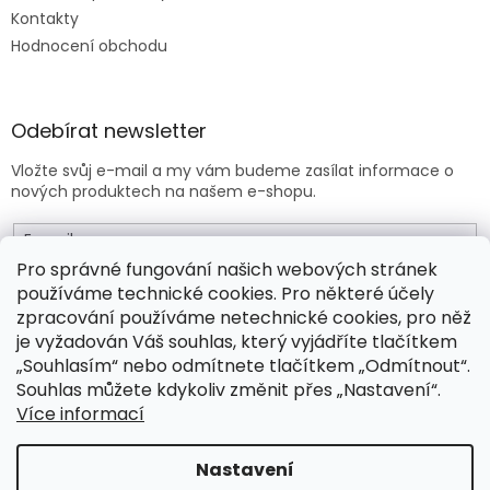
Kontakty
Hodnocení obchodu
Odebírat newsletter
Vložte svůj e-mail a my vám budeme zasílat informace o
nových produktech na našem e-shopu.
E-mail
Pro správné fungování našich webových stránek
používáme technické cookies. Pro některé účely
Vložením e-mailu souhlasíte s
obchodními podmínkami
.
zpracování používáme netechnické cookies, pro něž
je vyžadován Váš souhlas, který vyjádříte tlačítkem
PŘIHLÁSIT SE
„Souhlasím“ nebo odmítnete tlačítkem „Odmítnout“.
Souhlas můžete kdykoliv změnit přes „Nastavení“.
Více informací
Vytvořil Shoptet Premium
Nastavení