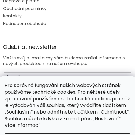
Doprava a platba
Obchodní podmínky
Kontakty
Hodnocení obchodu
Odebírat newsletter
Vložte svůj e-mail a my vám budeme zasílat informace o
nových produktech na našem e-shopu.
E-mail
Pro správné fungování našich webových stránek
používáme technické cookies. Pro některé účely
Vložením e-mailu souhlasíte s
obchodními podmínkami
.
zpracování používáme netechnické cookies, pro něž
je vyžadován Váš souhlas, který vyjádříte tlačítkem
PŘIHLÁSIT SE
„Souhlasím“ nebo odmítnete tlačítkem „Odmítnout“.
Souhlas můžete kdykoliv změnit přes „Nastavení“.
Více informací