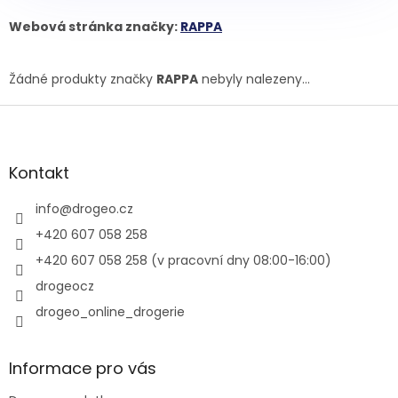
Webová stránka značky:
RAPPA
Žádné produkty značky
RAPPA
nebyly nalezeny...
Z
á
p
a
Kontakt
t
í
info
@
drogeo.cz
+420 607 058 258
+420 607 058 258 (v pracovní dny 08:00-16:00)
drogeocz
drogeo_online_drogerie
Informace pro vás