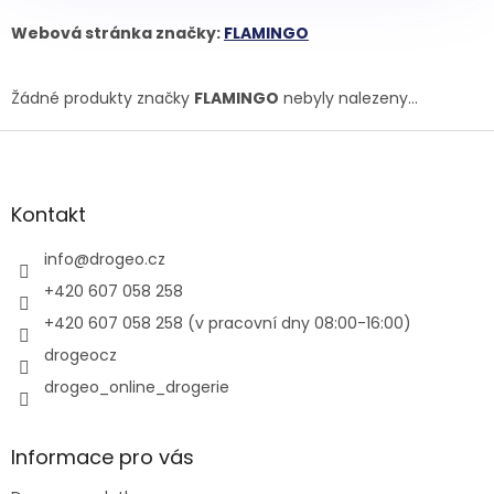
Webová stránka značky:
FLAMINGO
Žádné produkty značky
FLAMINGO
nebyly nalezeny...
Z
á
p
a
Kontakt
t
í
info
@
drogeo.cz
+420 607 058 258
+420 607 058 258 (v pracovní dny 08:00-16:00)
drogeocz
drogeo_online_drogerie
Informace pro vás