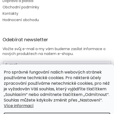
Doprava a platba
Obchodní podmínky
Kontakty
Hodnocení obchodu
Odebírat newsletter
Vložte svůj e-mail a my vám budeme zasílat informace o
nových produktech na našem e-shopu.
E-mail
Pro správné fungování našich webových stránek
používáme technické cookies. Pro některé účely
Vložením e-mailu souhlasíte s
obchodními podmínkami
.
zpracování používáme netechnické cookies, pro něž
je vyžadován Váš souhlas, který vyjádříte tlačítkem
PŘIHLÁSIT SE
„Souhlasím“ nebo odmítnete tlačítkem „Odmítnout“.
Souhlas můžete kdykoliv změnit přes „Nastavení“.
Více informací