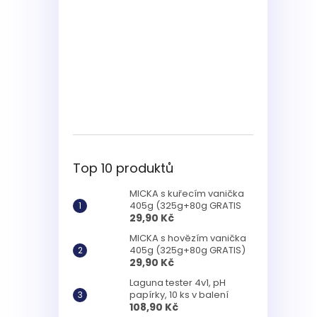
Top 10 produktů
MICKA s kuřecím vanička
405g (325g+80g GRATIS
29,90 Kč
MICKA s hovězím vanička
405g (325g+80g GRATIS)
29,90 Kč
Laguna tester 4v1, pH
papírky, 10 ks v balení
108,90 Kč