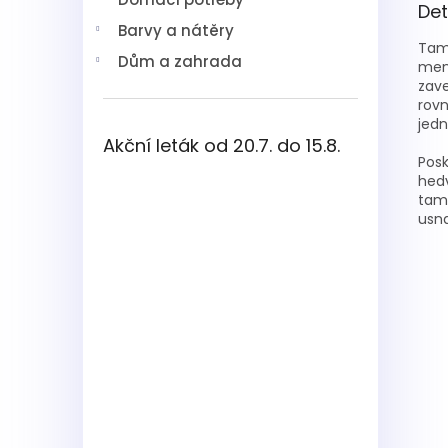
Det
Barvy a nátěry
Tamp
Dům a zahrada
mens
zav
rovn
jedn
Akční leták od 20.7. do 15.8.
Posk
hedv
tamp
usna