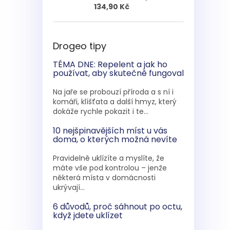
134,90 Kč
Drogeo tipy
TÉMA DNE: Repelent a jak ho
používat, aby skutečně fungoval
Na jaře se probouzí příroda a s ní i
komáři, klíšťata a další hmyz, který
dokáže rychle pokazit i te...
10 nejšpinavějších míst u vás
doma, o kterých možná nevíte
Pravidelně uklízíte a myslíte, že
máte vše pod kontrolou – jenže
některá místa v domácnosti
ukrývají...
6 důvodů, proč sáhnout po octu,
když jdete uklízet