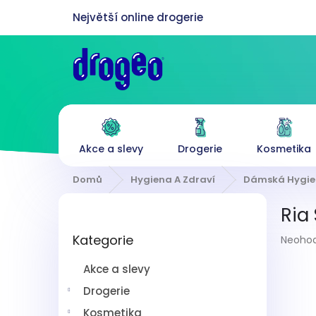
Přejít
na
obsah
Akce a slevy
Drogerie
Kosmetika
Domů
Hygiena A Zdraví
Dámská Hygi
P
Ria
o
Přeskočit
s
Průmě
Kategorie
kategorie
Neoho
t
hodnoc
r
produk
Akce a slevy
a
je
n
Drogerie
0,0
z
n
Kosmetika