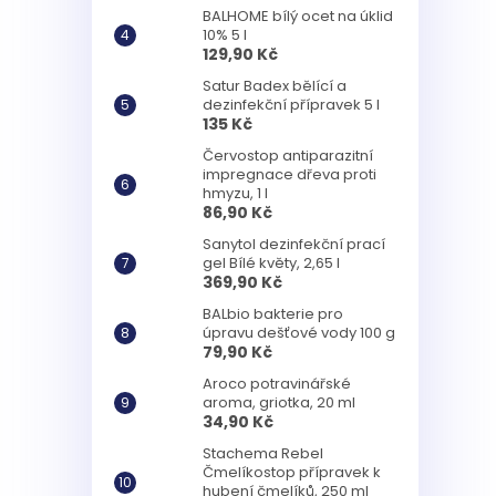
BALHOME bílý ocet na úklid
10% 5 l
129,90 Kč
Satur Badex bělící a
dezinfekční přípravek 5 l
135 Kč
Červostop antiparazitní
impregnace dřeva proti
hmyzu, 1 l
86,90 Kč
Sanytol dezinfekční prací
gel Bílé květy, 2,65 l
369,90 Kč
BALbio bakterie pro
úpravu dešťové vody 100 g
79,90 Kč
Aroco potravinářské
aroma, griotka, 20 ml
34,90 Kč
Stachema Rebel
Čmelíkostop přípravek k
hubení čmelíků, 250 ml