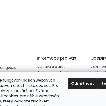
Informace pro vás
Odebíra
Doprava a platba
Vložte s
@
drogeo.cz
nových p
Obchodní podmínky
607 058 258
Kontakty
é fungování našich webových
607 058 258 (v
E-mail
Odmítnout
S
Hodnocení obchodu
užíváme technické cookies. Pro
vní dny 08:00-1
ely zpracování používáme
é cookies, pro něž je vyžadován
Vložení
eocz
podmín
, který vyjádříte tlačítkem
o_online_droge