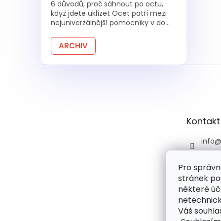
6 důvodů, proč sáhnout po octu,
když jdete uklízet Ocet patří mezi
nejuniverzálnější pomocníky v do...
ARCHIV
Z
á
p
a
t
Kontakt
í
info
+420 
Pro správn
+420 
stránek po
praco
6:00)
některé úč
netechnick
drog
Váš souhlas
droge