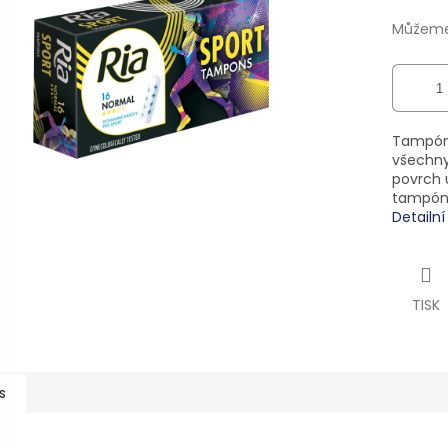
ek.
Můžeme 
Tampóny
všechny
povrch 
tampón
Detailn
TISK
s