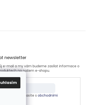
t newsletter
vůj e-mail a my vám budeme zasílat informace o
roduktech na našem e-shopu.
ouhlasím
m e-mailu souhlasíte s
obchodními
kami
.