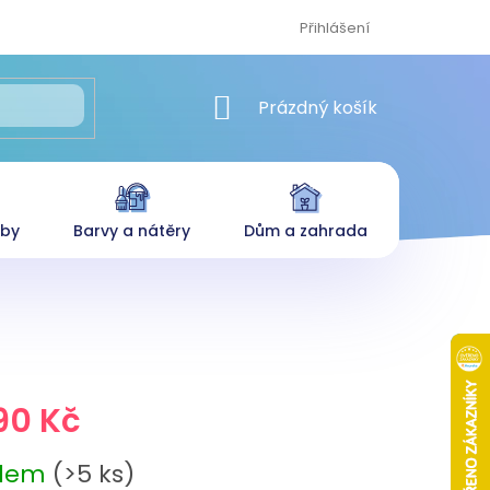
Přihlášení
NÁKUPNÍ KOŠÍK
Prázdný košík
eby
Barvy a nátěry
Dům a zahrada
90 Kč
adem
(>5 ks)