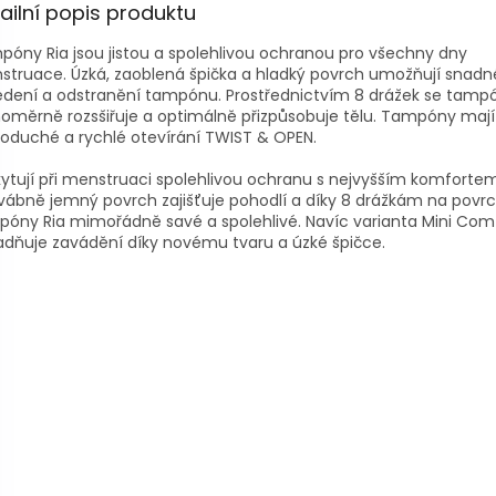
ailní popis produktu
óny Ria jsou jistou a spolehlivou ochranou pro všechny dny
truace. Úzká, zaoblená špička a hladký povrch umožňují snadn
edení a odstranění tampónu. Prostřednictvím 8 drážek se tamp
oměrně rozsšiřuje a optimálně přizpůsobuje tělu. Tampóny mají
oduché a rychlé otevírání TWIST & OPEN.
ytují při menstruaci spolehlivou ochranu s nejvyšším komforte
ábně jemný povrch zajišťuje pohodlí a díky 8 drážkám na povrc
óny Ria mimořádně savé a spolehlivé. Navíc varianta Mini Com
dňuje zavádění díky novému tvaru a úzké špičce.