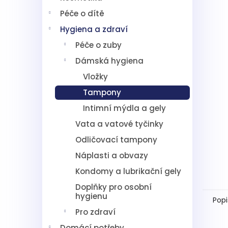
5
í
hvězdič
Péče o dítě
p
a
Hygiena a zdraví
n
Péče o zuby
e
l
Dámská hygiena
Vložky
Tampony
Intimní mýdla a gely
Vata a vatové tyčinky
Odličovací tampony
Náplasti a obvazy
Kondomy a lubrikační gely
Doplňky pro osobní
hygienu
Popi
Pro zdraví
Domácí potřeby