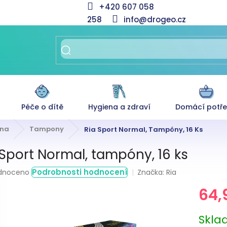
+420 607 058
258
info@drogeo.cz
Péče o dítě
Hygiena a zdraví
Domácí potř
ena
Tampony
Ria Sport Normal, Tampóny, 16 Ks
 Sport Normal, tampóny, 16 ks
rné
Podrobnosti hodnocení
Značka:
Ria
dnoceno
ení
64,
tu
Měrná
Skl
cena: