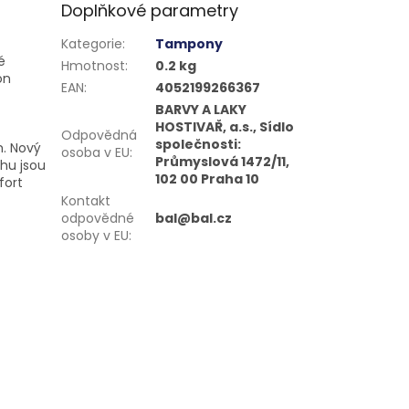
Doplňkové parametry
Kategorie
:
Tampony
é
Hmotnost
:
0.2 kg
ón
EAN
:
4052199266367
BARVY A LAKY
HOSTIVAŘ, a.s., Sídlo
Odpovědná
společnosti:
m. Nový
osoba v EU
:
Průmyslová 1472/11,
hu jsou
102 00 Praha 10
fort
Kontakt
odpovědné
bal@bal.cz
osoby v EU
: