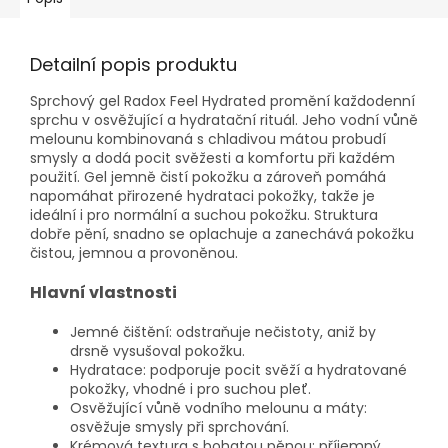
Detailní popis produktu
Sprchový gel Radox Feel Hydrated promění každodenní
sprchu v osvěžující a hydratační rituál. Jeho vodní vůně
melounu kombinovaná s chladivou mátou probudí
smysly a dodá pocit svěžesti a komfortu při každém
použití. Gel jemně čistí pokožku a zároveň pomáhá
napomáhat přirozené hydrataci pokožky, takže je
ideální i pro normální a suchou pokožku. Struktura
dobře pění, snadno se oplachuje a zanechává pokožku
čistou, jemnou a provoněnou.
Hlavní vlastnosti
Jemné čištění: odstraňuje nečistoty, aniž by
drsně vysušoval pokožku.
Hydratace: podporuje pocit svěží a hydratované
pokožky, vhodné i pro suchou pleť.
Osvěžující vůně vodního melounu a máty:
osvěžuje smysly při sprchování.
Krémová textura s bohatou pěnou: příjemný