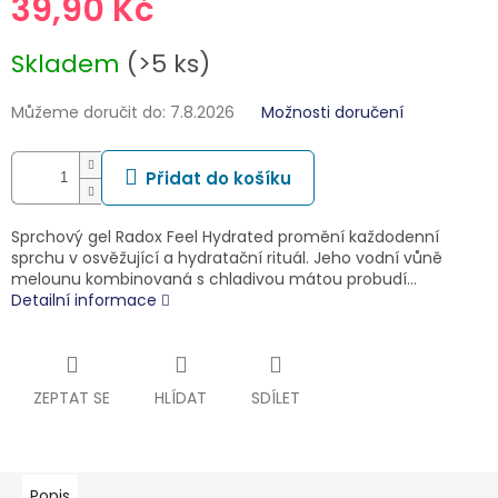
39,90 Kč
Měrná
Skladem
(>5 ks)
cena:
Můžeme doručit do:
7.8.2026
Možnosti doručení
Přidat do košíku
Sprchový gel Radox Feel Hydrated promění každodenní
sprchu v osvěžující a hydratační rituál. Jeho vodní vůně
melounu kombinovaná s chladivou mátou probudí…
Detailní informace
ZEPTAT SE
HLÍDAT
SDÍLET
Popis