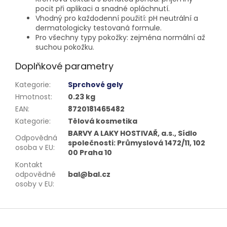
pocit při aplikaci a snadné opláchnutí.
Vhodný pro každodenní použití: pH neutrální a
dermatologicky testovaná formule.
Pro všechny typy pokožky: zejména normální až
suchou pokožku.
Doplňkové parametry
Kategorie
:
Sprchové gely
Hmotnost
:
0.23 kg
EAN
:
8720181465482
Kategorie
:
Tělová kosmetika
BARVY A LAKY HOSTIVAŘ, a.s., Sídlo
Odpovědná
společnosti: Průmyslová 1472/11, 102
osoba v EU
:
00 Praha 10
Kontakt
odpovědné
bal@bal.cz
osoby v EU
:
Z
á