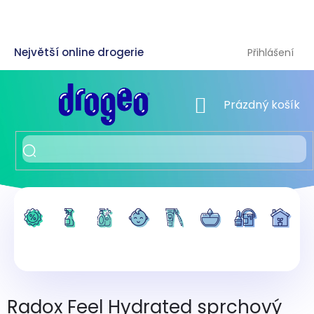
Přejít
na
obsah
Přihlášení
NÁKUPNÍ KOŠÍK
Prázdný košík
Radox Feel Hydrated sprchový