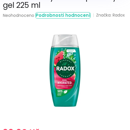
gel 225 ml
Průměrné
Podrobnosti hodnocení
Značka:
Radox
Neohodnoceno
hodnocení
produktu
je
0,0
z
5
hvězdiček.