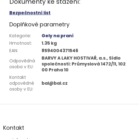
Dokumenty ke stažení:
Bezpečnostní list
Doplňkové parametry
Kategorie
:
Gely na praní
Hmotnost
:
1.35 kg
EAN
:
8594004371546
BARVY A LAKY HOSTIVAŘ, a.s., Sídlo
Odpovědná
společnosti: Průmyslová 1472/11, 102
osoba v EU
:
00 Praha 10
Kontakt
odpovědné
bal@bal.cz
osoby v EU
:
Z
á
p
a
Kontakt
t