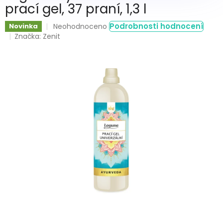
prací gel, 37 praní, 1,3 l
Průměrné
Podrobnosti hodnocení
Novinka
Neohodnoceno
hodnocení
Značka:
Zenit
produktu
je
0,0
z
5
hvězdiček.