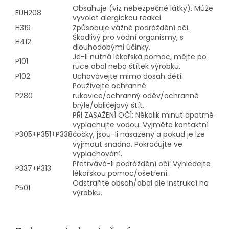
Obsahuje (viz nebezpečné látky). Může
EUH208
vyvolat alergickou reakci.
H319
Způsobuje vážné podráždění očí.
Škodlivý pro vodní organismy, s
H412
dlouhodobými účinky.
Je-li nutná lékařská pomoc, mějte po
P101
ruce obal nebo štítek výrobku.
P102
Uchovávejte mimo dosah dětí.
Používejte ochranné
P280
rukavice/ochranný oděv/ochranné
brýle/obličejový štít.
PŘI ZASAŽENÍ OČÍ: Několik minut opatrně
vyplachujte vodou. Vyjměte kontaktní
P305+P351+P338
čočky, jsou-li nasazeny a pokud je lze
vyjmout snadno. Pokračujte ve
vyplachování.
Přetrvává-li podráždění očí: Vyhledejte
P337+P313
lékařskou pomoc/ošetření.
Odstraňte obsah/obal dle instrukcí na
P501
výrobku.