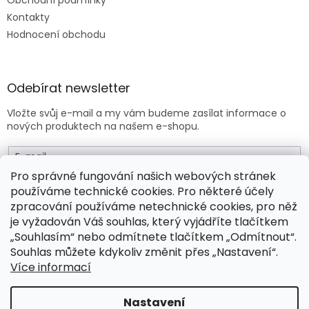
Obchodní podmínky
Kontakty
Hodnocení obchodu
Odebírat newsletter
Vložte svůj e-mail a my vám budeme zasílat informace o
nových produktech na našem e-shopu.
E-mail
Pro správné fungování našich webových stránek
používáme technické cookies. Pro některé účely
Vložením e-mailu souhlasíte s
obchodními podmínkami
.
zpracování používáme netechnické cookies, pro něž
je vyžadován Váš souhlas, který vyjádříte tlačítkem
PŘIHLÁSIT SE
„Souhlasím“ nebo odmítnete tlačítkem „Odmítnout“.
Souhlas můžete kdykoliv změnit přes „Nastavení“.
Více informací
Vytvořil Shoptet Premium
Nastavení