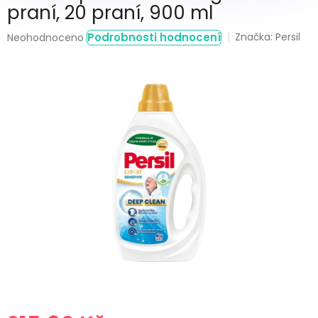
praní, 20 praní, 900 ml
Průměrné
Podrobnosti hodnocení
Značka:
Persil
Neohodnoceno
hodnocení
produktu
je
0,0
z
5
hvězdiček.