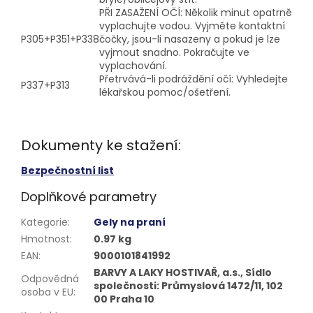
PŘI ZASAŽENÍ OČÍ: Několik minut opatrně
vyplachujte vodou. Vyjměte kontaktní
P305+P351+P338
čočky, jsou-li nasazeny a pokud je lze
vyjmout snadno. Pokračujte ve
vyplachování.
Přetrvává-li podráždění očí: Vyhledejte
P337+P313
lékařskou pomoc/ošetření.
Dokumenty ke stažení:
Bezpečnostní list
Doplňkové parametry
Kategorie
:
Gely na praní
Hmotnost
:
0.97 kg
EAN
:
9000101841992
BARVY A LAKY HOSTIVAŘ, a.s., Sídlo
Odpovědná
společnosti: Průmyslová 1472/11, 102
osoba v EU
:
00 Praha 10