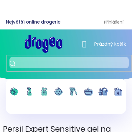
Přejít
na
obsah
Přihlášení
NÁKUPNÍ KOŠÍK
Prázdný košík
Persil Expert Sensitive gel na