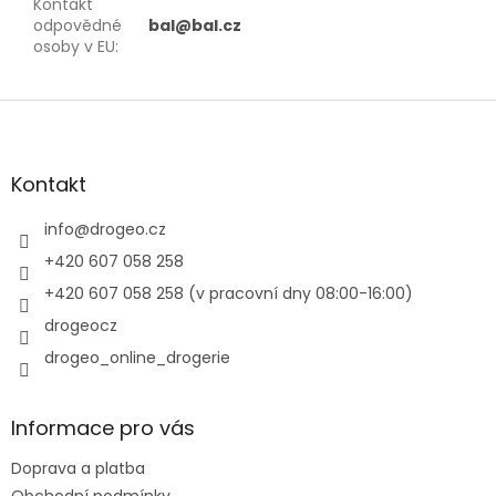
Kontakt
odpovědné
bal@bal.cz
osoby v EU
:
Z
á
p
a
Kontakt
t
í
info
@
drogeo.cz
+420 607 058 258
+420 607 058 258 (v pracovní dny 08:00-16:00)
drogeocz
drogeo_online_drogerie
Informace pro vás
Doprava a platba