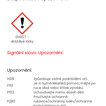
GHS07 -
dráždivé látky
Signální slovo: Upozornění
Upozornění:
H319
Způsobuje vážné podráždění očí.
Je-li nutná lékařská pomoc, mějte po
P101
ruce obal nebo štítek výrobku.
P102
Uchovávejte mimo dosah dětí.
Používejte ochranné
P280
rukavice/ochranný oděv/ochranné
brýle/obličejový štít.