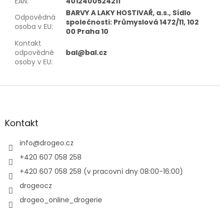
EAN
:
4012400524211
BARVY A LAKY HOSTIVAŘ, a.s., Sídlo
Odpovědná
společnosti: Průmyslová 1472/11, 102
osoba v EU
:
00 Praha 10
Kontakt
odpovědné
bal@bal.cz
osoby v EU
:
Z
á
p
a
Kontakt
t
í
info
@
drogeo.cz
+420 607 058 258
+420 607 058 258 (v pracovní dny 08:00-16:00)
drogeocz
drogeo_online_drogerie