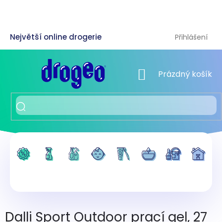
Přejít
na
obsah
Přihlášení
NÁKUPNÍ KOŠÍK
Prázdný košík
Dalli Sport Outdoor prací gel, 27