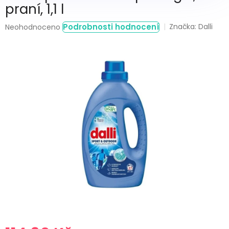
praní, 1,1 l
Průměrné
Podrobnosti hodnocení
Značka:
Dalli
Neohodnoceno
hodnocení
produktu
je
0,0
z
5
hvězdiček.