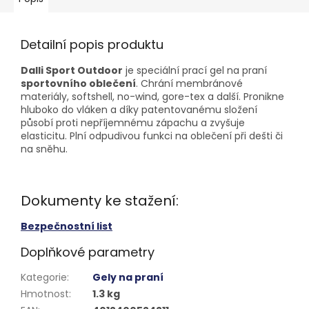
Detailní popis produktu
Dalli Sport Outdoor
je speciální prací gel na praní
sportovního oblečení
. Chrání membránové
materiály, softshell, no-wind, gore-tex a další. Pronikne
hluboko do vláken a díky patentovanému složení
působí proti nepříjemnému zápachu a zvyšuje
elasticitu. Plní odpudivou funkci na oblečení při dešti či
na sněhu.
Dokumenty ke stažení:
Bezpečnostní list
Doplňkové parametry
Kategorie
:
Gely na praní
Hmotnost
:
1.3 kg