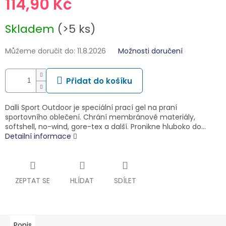
114,90 Kč
Měrná
Skladem
(>5 ks)
cena:
Můžeme doručit do:
11.8.2026
Možnosti doručení
Přidat do košíku
Dalli Sport Outdoor je speciální prací gel na praní
sportovního oblečení. Chrání membránové materiály,
softshell, no-wind, gore-tex a další. Pronikne hluboko do…
Detailní informace
ZEPTAT SE
HLÍDAT
SDÍLET
Popis