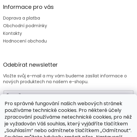
Informace pro vás
Doprava a platba
Obchodní podmínky
Kontakty
Hodnocení obchodu
Odebírat newsletter
Vložte svůj e-mail a my vám budeme zasílat informace o
nových produktech na našem e-shopu.
E-mail
Pro správné fungování našich webových stránek
používáme technické cookies. Pro některé účely
Vložením e-mailu souhlasíte s
obchodními podmínkami
.
zpracování používáme netechnické cookies, pro něž
je vyžadován Váš souhlas, který vyjádříte tlačítkem
PŘIHLÁSIT SE
„Souhlasím“ nebo odmítnete tlačítkem „Odmítnout“.