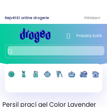
Přejít
na
obsah
Přihlášení
NÁKUPNÍ KOŠÍK
Prázdný košík
Persil prací gel Color Lavender