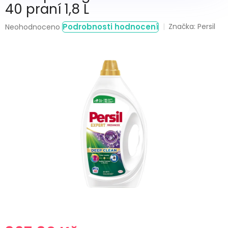
40 praní 1,8 L
Průměrné
Podrobnosti hodnocení
Značka:
Persil
Neohodnoceno
hodnocení
produktu
je
0,0
z
5
hvězdiček.