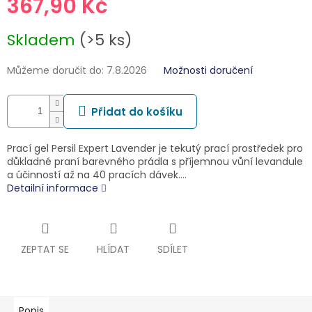
367,90 Kč
Měrná
Skladem
(>5 ks)
cena:
Můžeme doručit do:
7.8.2026
Možnosti doručení
Přidat do košíku
Prací gel Persil Expert Lavender je tekutý prací prostředek pro
důkladné praní barevného prádla s příjemnou vůní levandule
a účinností až na 40 pracích dávek.…
Detailní informace
ZEPTAT SE
HLÍDAT
SDÍLET
Popis