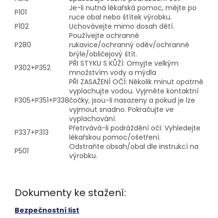
Je-li nutná lékařská pomoc, mějte po
P101
ruce obal nebo štítek výrobku.
P102
Uchovávejte mimo dosah dětí.
Používejte ochranné
P280
rukavice/ochranný oděv/ochranné
brýle/obličejový štít.
PŘI STYKU S KŮŽÍ: Omyjte velkým
P302+P352
množstvím vody a mýdla
PŘI ZASAŽENÍ OČÍ: Několik minut opatrně
vyplachujte vodou. Vyjměte kontaktní
P305+P351+P338
čočky, jsou-li nasazeny a pokud je lze
vyjmout snadno. Pokračujte ve
vyplachování.
Přetrvává-li podráždění očí: Vyhledejte
P337+P313
lékařskou pomoc/ošetření.
Odstraňte obsah/obal dle instrukcí na
P501
výrobku.
Dokumenty ke stažení:
Bezpečnostní list