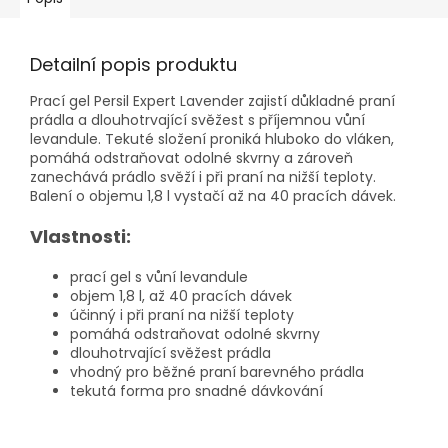
Detailní popis produktu
Prací gel Persil Expert Lavender zajistí důkladné praní
prádla a dlouhotrvající svěžest s příjemnou vůní
levandule. Tekuté složení proniká hluboko do vláken,
pomáhá odstraňovat odolné skvrny a zároveň
zanechává prádlo svěží i při praní na nižší teploty.
Balení o objemu 1,8 l vystačí až na 40 pracích dávek.
Vlastnosti:
prací gel s vůní levandule
objem 1,8 l, až 40 pracích dávek
účinný i při praní na nižší teploty
pomáhá odstraňovat odolné skvrny
dlouhotrvající svěžest prádla
vhodný pro běžné praní barevného prádla
tekutá forma pro snadné dávkování