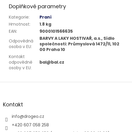
Doplňkové parametry
Kategorie
:
Praní
Hmotnost
:
1.8 kg
EAN
:
9000101566635
BARVY A LAKY HOSTIVAŘ, a.s., Sídlo
Odpovědná
společnosti: Průmyslová 1472/11, 102
osoba v EU
:
00 Praha 10
Kontakt
odpovědné
bal@bal.cz
osoby v EU
:
Z
á
p
a
Kontakt
t
í
info
@
drogeo.cz
+420 607 058 258