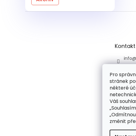
Z
á
p
a
t
Kontakt
í
info
+420 
Pro správn
+420 
stránek po
praco
6:00)
některé úč
netechnick
drog
Váš souhlas
droge
„Souhlasím
rie
„Odmítnout
změnit pře