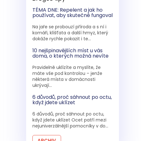
TÉMA DNE: Repelent a jak ho
používat, aby skutečně fungoval
Na jaře se probouzí příroda a s ní i
komáři, klíšťata a další hmyz, který
dokáže rychle pokazit i te...
10 nejšpinavějších míst u vás
doma, o kterých možná nevíte
Pravidelně uklízíte a myslíte, že
máte vše pod kontrolou – jenže
některá místa v domácnosti
ukrývají...
6 důvodů, proč sáhnout po octu,
když jdete uklízet
6 důvodů, proč sáhnout po octu,
když jdete uklízet Ocet patří mezi
nejuniverzálnější pomocníky v do...
ARCHIV