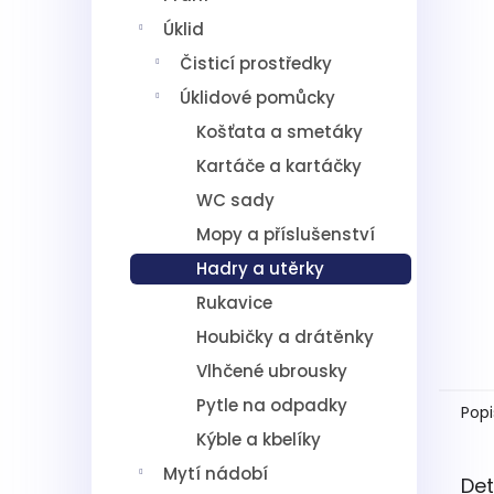
5
í
hvězdič
Úklid
p
a
Čisticí prostředky
n
Úklidové pomůcky
e
l
Košťata a smetáky
Kartáče a kartáčky
WC sady
Mopy a příslušenství
Hadry a utěrky
Rukavice
Houbičky a drátěnky
Vlhčené ubrousky
Pytle na odpadky
Popi
Kýble a kbelíky
Mytí nádobí
Det