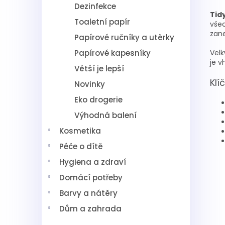
Dezinfekce
Tid
Toaletní papír
všec
zane
Papírové ručníky a utěrky
Papírové kapesníky
Velk
je v
Větší je lepší
Klí
Novinky
Eko drogerie
Výhodná balení
Kosmetika
Péče o dítě
Hygiena a zdraví
Domácí potřeby
Barvy a nátěry
Dům a zahrada