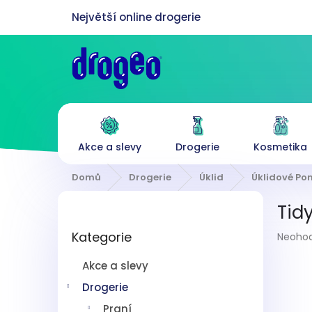
Přejít
na
obsah
Akce a slevy
Drogerie
Kosmetika
Domů
Drogerie
Úklid
Úklidové P
P
Tid
o
Přeskočit
s
Průmě
Kategorie
kategorie
Neoho
t
hodnoc
r
produk
Akce a slevy
a
je
n
Drogerie
0,0
z
n
Praní