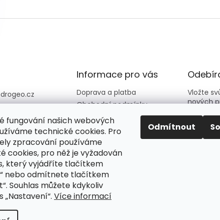
Informace pro vás
Odebíra
Doprava a platba
Vložte s
@
drogeo.cz
nových p
Obchodní podmínky
607 058 258
Kontakty
é fungování našich webových
607 058 258 (v
E-mail
Odmítnout
S
Hodnocení obchodu
užíváme technické cookies. Pro
vní dny 08:00-1
ely zpracování používáme
é cookies, pro něž je vyžadován
Vložení
eocz
podmín
, který vyjádříte tlačítkem
o_online_droge
“ nebo odmítnete tlačítkem
“. Souhlas můžete kdykoliv
PŘIH
s „Nastavení“.
Více informací