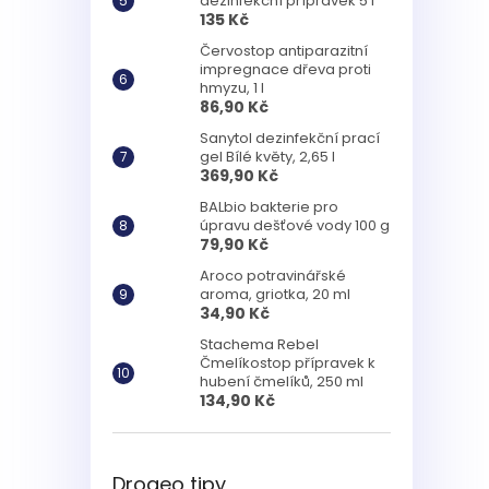
dezinfekční přípravek 5 l
135 Kč
Červostop antiparazitní
impregnace dřeva proti
hmyzu, 1 l
86,90 Kč
Sanytol dezinfekční prací
gel Bílé květy, 2,65 l
369,90 Kč
BALbio bakterie pro
úpravu dešťové vody 100 g
79,90 Kč
Aroco potravinářské
aroma, griotka, 20 ml
34,90 Kč
Stachema Rebel
Čmelíkostop přípravek k
hubení čmelíků, 250 ml
134,90 Kč
Drogeo tipy