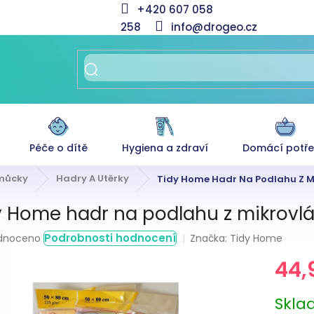
+420 607 058
258
info@drogeo.cz
Péče o dítě
Hygiena a zdraví
Domácí potř
omůcky
Hadry A Utěrky
Tidy Home Hadr Na Podlahu Z Mi
y Home hadr na podlahu z mikrovlá
rné
Podrobnosti hodnocení
Značka:
Tidy Home
dnoceno
ení
44,
tu
Měrná
Skl
cena: