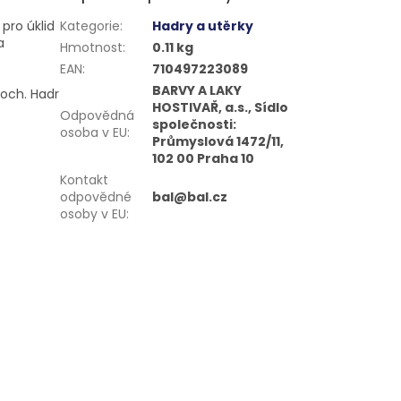
pro úklid
Kategorie
:
Hadry a utěrky
a
Hmotnost
:
0.11 kg
EAN
:
710497223089
BARVY A LAKY
loch. Hadr
HOSTIVAŘ, a.s., Sídlo
Odpovědná
společnosti:
osoba v EU
:
Průmyslová 1472/11,
102 00 Praha 10
Kontakt
odpovědné
bal@bal.cz
osoby v EU
: