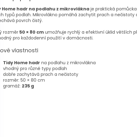
y Home hadr na podlahu z mikrovlákna
je praktická pomůcka 
h typů podlah. Mikrovlákno pomáhá zachytit prach a nečistoty 
chává povrch čistý.
ý rozměr
50 × 80 cm
umožňuje rychlý a efektivní úklid větších p
hodný pro každodenní použití v domácnosti.
čové vlastnosti
Tidy Home hadr
na podlahu z mikrovlákna
vhodný pro různé typy podlah
dobře zachytává prach a nečistoty
rozměr: 50 × 80 cm
gramáž:
235 g