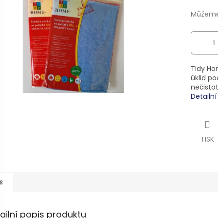
ek.
Můžeme 
Tidy Ho
úklid p
nečisto
Detailn
TISK
s
ailní popis produktu