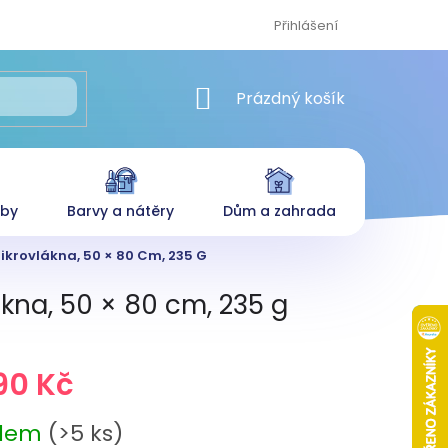
Přihlášení
NÁKUPNÍ KOŠÍK
Prázdný košík
eby
Barvy a nátěry
Dům a zahrada
krovlákna, 50 × 80 Cm, 235 G
kna, 50 × 80 cm, 235 g
90 Kč
adem
(>5 ks)