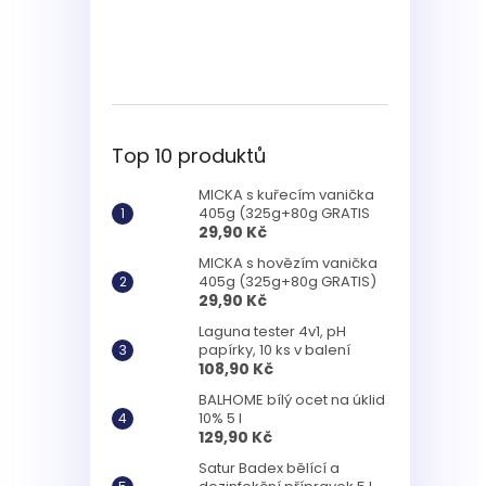
Top 10 produktů
MICKA s kuřecím vanička
405g (325g+80g GRATIS
29,90 Kč
MICKA s hovězím vanička
405g (325g+80g GRATIS)
29,90 Kč
Laguna tester 4v1, pH
papírky, 10 ks v balení
108,90 Kč
BALHOME bílý ocet na úklid
10% 5 l
129,90 Kč
Satur Badex bělící a