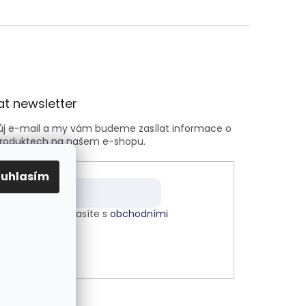
t newsletter
vůj e-mail a my vám budeme zasílat informace o
roduktech na našem e-shopu.
ouhlasím
m e-mailu souhlasíte s
obchodními
kami
.
LÁSIT SE