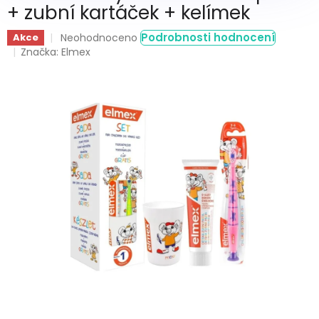
+ zubní kartáček + kelímek
Průměrné
Podrobnosti hodnocení
Akce
Neohodnoceno
hodnocení
Značka:
Elmex
produktu
je
0,0
z
5
hvězdiček.