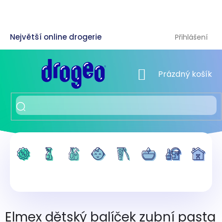
Přejít
na
obsah
Přihlášení
NÁKUPNÍ KOŠÍK
Prázdný košík
Elmex dětský balíček zubní pasta