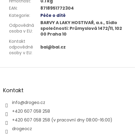
Hmotnost
:
0.1 kg
EAN
:
8718951772304
Kategorie
:
Péče o dítě
BARVY A LAKY HOSTIVAŘ, a.s., Sídlo
Odpovědná
společnosti: Průmyslová 1472/11, 102
osoba v EU
:
00 Praha 10
Kontakt
odpovědné
bal@bal.cz
osoby v EU
:
Z
á
p
a
Kontakt
t
í
info
@
drogeo.cz
+420 607 058 258
+420 607 058 258 (v pracovní dny 08:00-16:00)
drogeocz