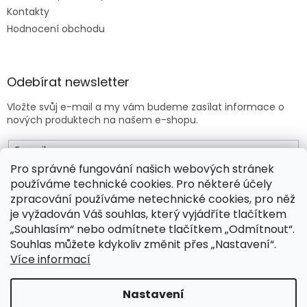
Kontakty
Hodnocení obchodu
Odebírat newsletter
Vložte svůj e-mail a my vám budeme zasílat informace o
nových produktech na našem e-shopu.
E-mail
Pro správné fungování našich webových stránek
používáme technické cookies. Pro některé účely
Vložením e-mailu souhlasíte s
obchodními podmínkami
.
zpracování používáme netechnické cookies, pro něž
je vyžadován Váš souhlas, který vyjádříte tlačítkem
PŘIHLÁSIT SE
„Souhlasím“ nebo odmítnete tlačítkem „Odmítnout“.
Souhlas můžete kdykoliv změnit přes „Nastavení“.
Více informací
Vytvořil Shoptet Premium
Nastavení