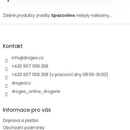
Žádné produkty značky
Spazzolino
nebyly nalezeny...
Z
á
p
a
Kontakt
t
í
info
@
drogeo.cz
+420 607 058 258
+420 607 058 258 (v pracovní dny 08:00-16:00)
drogeocz
drogeo_online_drogerie
Informace pro vás
Doprava a platba
Obchodní podmínky