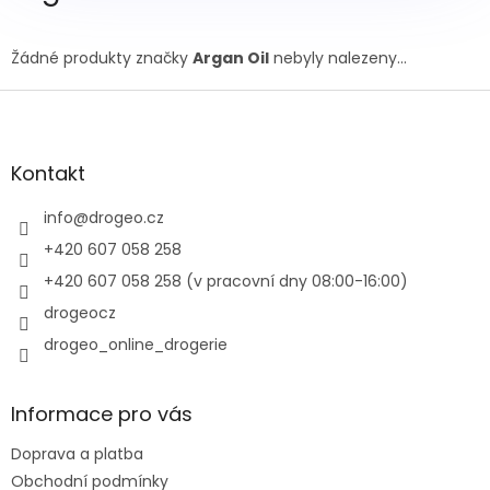
Žádné produkty značky
Argan Oil
nebyly nalezeny...
Z
á
p
a
Kontakt
t
í
info
@
drogeo.cz
+420 607 058 258
+420 607 058 258 (v pracovní dny 08:00-16:00)
drogeocz
drogeo_online_drogerie
Informace pro vás
Doprava a platba
Obchodní podmínky