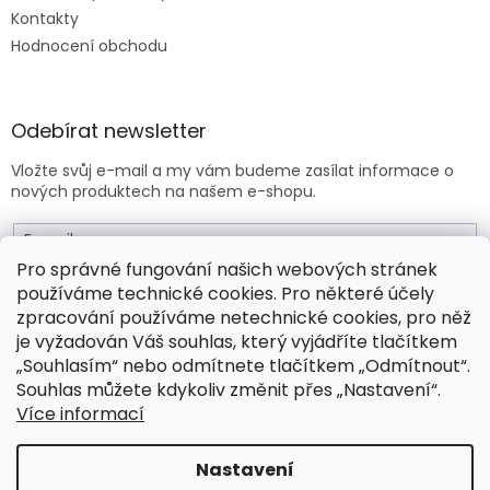
Kontakty
Hodnocení obchodu
Odebírat newsletter
Vložte svůj e-mail a my vám budeme zasílat informace o
nových produktech na našem e-shopu.
E-mail
Pro správné fungování našich webových stránek
používáme technické cookies. Pro některé účely
Vložením e-mailu souhlasíte s
obchodními podmínkami
.
zpracování používáme netechnické cookies, pro něž
je vyžadován Váš souhlas, který vyjádříte tlačítkem
PŘIHLÁSIT SE
„Souhlasím“ nebo odmítnete tlačítkem „Odmítnout“.
Souhlas můžete kdykoliv změnit přes „Nastavení“.
Více informací
Vytvořil Shoptet Premium
Nastavení