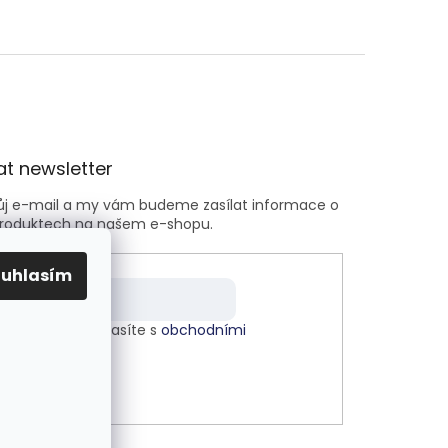
t newsletter
vůj e-mail a my vám budeme zasílat informace o
roduktech na našem e-shopu.
ouhlasím
m e-mailu souhlasíte s
obchodními
kami
.
LÁSIT SE