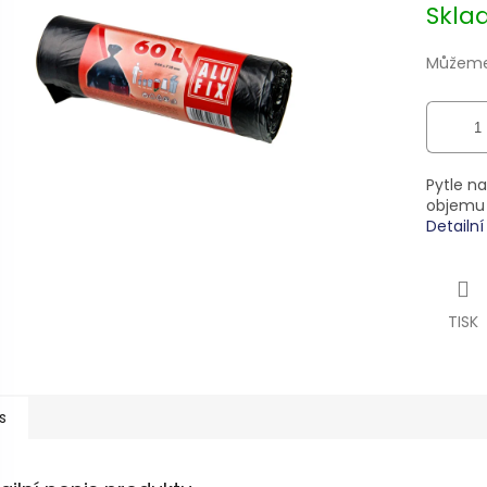
Skl
ek.
Můžeme 
Pytle n
objemu 6
Detailn
TISK
s