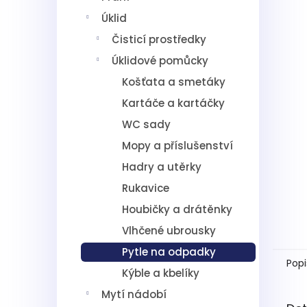
5
í
hvězdič
Úklid
p
a
Čisticí prostředky
n
Úklidové pomůcky
e
l
Košťata a smetáky
Kartáče a kartáčky
WC sady
Mopy a příslušenství
Hadry a utěrky
Rukavice
Houbičky a drátěnky
Vlhčené ubrousky
Pytle na odpadky
Popi
Kýble a kbelíky
Mytí nádobí