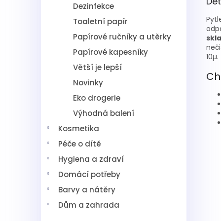
Det
Dezinfekce
Pyt
Toaletní papír
odp
Papírové ručníky a utěrky
skl
neč
Papírové kapesníky
10µ.
Větší je lepší
Cha
Novinky
Eko drogerie
Výhodná balení
Kosmetika
Péče o dítě
Hygiena a zdraví
Domácí potřeby
Barvy a nátěry
Dům a zahrada