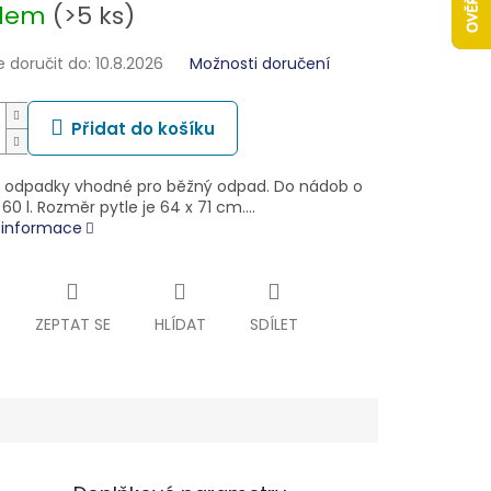
adem
(>5 ks)
doručit do:
10.8.2026
Možnosti doručení
Přidat do košíku
a odpadky vhodné pro běžný odpad. Do nádob o
0 l. Rozměr pytle je 64 x 71 cm.…
í informace
ZEPTAT SE
HLÍDAT
SDÍLET