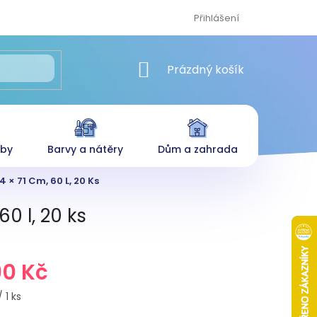
Přihlášení
NÁKUPNÍ KOŠÍK
Prázdný košík
eby
Barvy a nátěry
Dům a zahrada
4 × 71 Cm, 60 L, 20 Ks
60 l, 20 ks
90 Kč
 1 ks