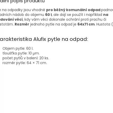
ailní popis produktu
le na odpadky jsou vhodné
pro běžný komunální odpad
padno
adních nádob do objemu
60 l
, ale dají se použít i například
na
adování věcí
, kdy vám věci dokonale ochrání proti prachu či
istotám.
Rozměr
jednoho pytle na odpad je
64x71 cm
. Hustota 
rakteristika Alufix pytle na odpad:
Objem pytle: 60 l.
tloušťka pytle: 10 µm.
počet pytlů v balení: 20 ks.
rozměr pytle: 64 × 71 cm.