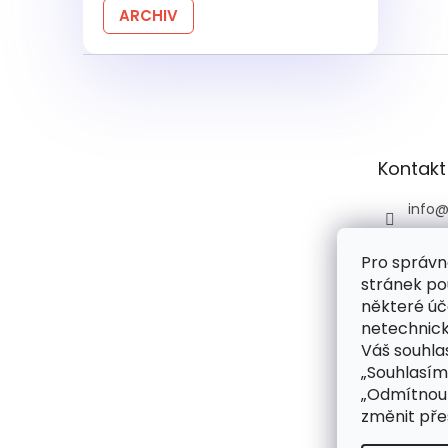
ARCHIV
Z
á
p
a
t
Kontakt
í
info
+420 
Pro správn
+420 
stránek po
praco
6:00)
některé úč
netechnick
drog
Váš souhlas
droge
„Souhlasím
rie
„Odmítnout
změnit pře