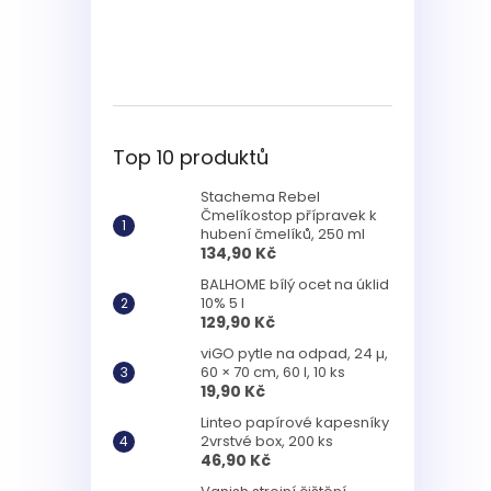
Top 10 produktů
Stachema Rebel
Čmelíkostop přípravek k
hubení čmelíků, 250 ml
134,90 Kč
BALHOME bílý ocet na úklid
10% 5 l
129,90 Kč
viGO pytle na odpad, 24 µ,
60 × 70 cm, 60 l, 10 ks
19,90 Kč
Linteo papírové kapesníky
2vrstvé box, 200 ks
46,90 Kč