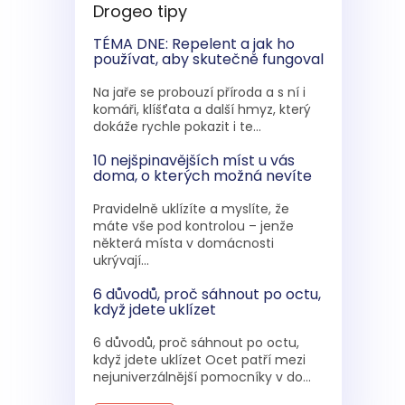
Drogeo tipy
TÉMA DNE: Repelent a jak ho
používat, aby skutečně fungoval
Na jaře se probouzí příroda a s ní i
komáři, klíšťata a další hmyz, který
dokáže rychle pokazit i te...
10 nejšpinavějších míst u vás
doma, o kterých možná nevíte
Pravidelně uklízíte a myslíte, že
máte vše pod kontrolou – jenže
některá místa v domácnosti
ukrývají...
6 důvodů, proč sáhnout po octu,
když jdete uklízet
6 důvodů, proč sáhnout po octu,
když jdete uklízet Ocet patří mezi
nejuniverzálnější pomocníky v do...