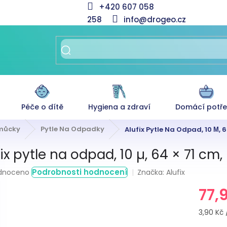
+420 607 058
258
info@drogeo.cz
Péče o dítě
Hygiena a zdraví
Domácí potř
omůcky
Pytle Na Odpadky
Alufix Pytle Na Odpad, 10 Μ, 6
ix pytle na odpad, 10 µ, 64 × 71 cm, 
rné
Podrobnosti hodnocení
Značka:
Alufix
dnoceno
ení
77,
tu
Měrná
3,90 Kč /
cena: