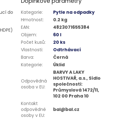
Doplňkové parametry
ucí do
Kategorie
:
Pytle na odpadky
Hmotnost
:
0.2 kg
EAN
:
4823071655384
(HDPE)
Objem
:
60 l
Počet kusů
:
20 ks
Vlastnosti
:
Odtrhávací
Barva
:
Černá
Kategorie
:
Úklid
BARVY A LAKY
HOSTIVAŘ, a.s., Sídlo
Odpovědná
společnosti:
osoba v EU
:
Průmyslová 1472/11,
102 00 Praha 10
Kontakt
odpovědné
bal@bal.cz
osoby v EU
: