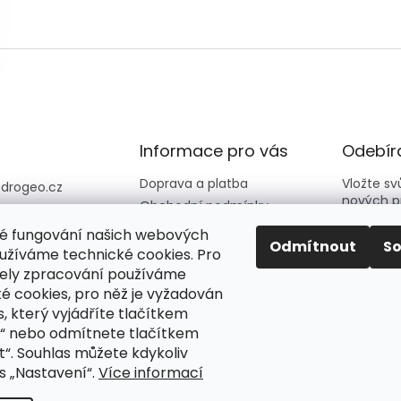
Informace pro vás
Odebíra
Doprava a platba
Vložte s
@
drogeo.cz
nových p
Obchodní podmínky
607 058 258
Kontakty
é fungování našich webových
607 058 258 (v
E-mail
Odmítnout
S
Hodnocení obchodu
užíváme technické cookies. Pro
vní dny 08:00-1
ely zpracování používáme
é cookies, pro něž je vyžadován
Vložení
eocz
podmín
, který vyjádříte tlačítkem
o_online_droge
“ nebo odmítnete tlačítkem
“. Souhlas můžete kdykoliv
PŘIH
s „Nastavení“.
Více informací