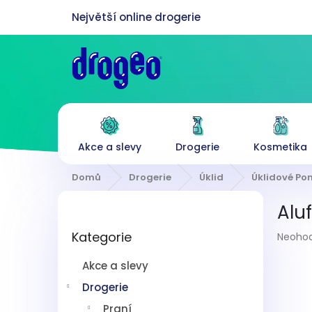
Přejít
na
obsah
Akce a slevy
Drogerie
Kosmetika
Domů
Drogerie
Úklid
Úklidové P
P
Aluf
o
Přeskočit
s
Průmě
Kategorie
kategorie
Neoho
t
hodnoc
r
produk
Akce a slevy
a
je
n
Drogerie
0,0
z
n
Praní