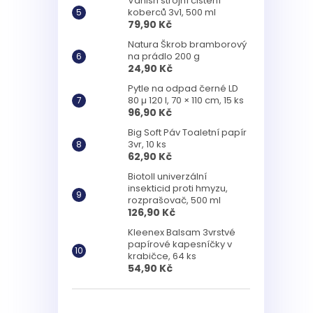
Vanish strojní čištění
koberců 3v1, 500 ml
79,90 Kč
Natura Škrob bramborový
na prádlo 200 g
24,90 Kč
Pytle na odpad černé LD
80 µ 120 l, 70 × 110 cm, 15 ks
96,90 Kč
Big Soft Páv Toaletní papír
3vr, 10 ks
62,90 Kč
Biotoll univerzální
insekticid proti hmyzu,
rozprašovač, 500 ml
126,90 Kč
Kleenex Balsam 3vrstvé
papírové kapesníčky v
krabičce, 64 ks
54,90 Kč