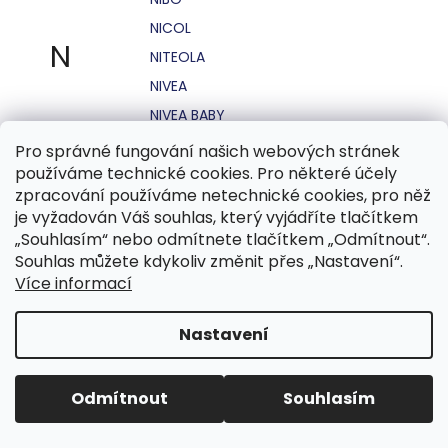
NICOL
N
NITEOLA
NIVEA
NIVEA BABY
NIVEA MEN
Pro správné fungování našich webových stránek
používáme technické cookies. Pro některé účely
NIVEA SUN
zpracování používáme netechnické cookies, pro něž
NO STRESS
je vyžadován Váš souhlas, který vyjádříte tlačítkem
NOHEL GARDEN
„Souhlasím“ nebo odmítnete tlačítkem „Odmítnout“.
Souhlas můžete kdykoliv změnit přes „Nastavení“.
NORDICS
Více informací
NUBIAN
NUK
Nastavení
NUXE
Odmítnout
Souhlasím
O.B.
OASIS