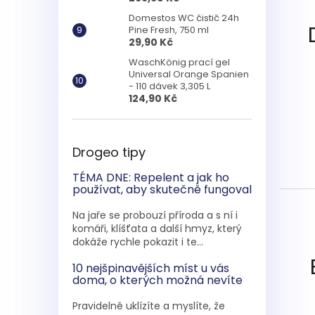
Domestos WC čistič 24h
Pine Fresh, 750 ml
29,90 Kč
WaschKönig prací gel
Universal Orange Spanien
- 110 dávek 3,305 L
124,90 Kč
Drogeo tipy
TÉMA DNE: Repelent a jak ho
používat, aby skutečně fungoval
Na jaře se probouzí příroda a s ní i
komáři, klíšťata a další hmyz, který
dokáže rychle pokazit i te...
10 nejšpinavějších míst u vás
doma, o kterých možná nevíte
Pravidelně uklízíte a myslíte, že