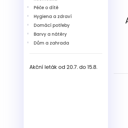
í
Péče o dítě
p
a
Hygiena a zdraví
n
Domácí potřeby
e
l
Barvy a nátěry
Dům a zahrada
Akční leták od 20.7. do 15.8.