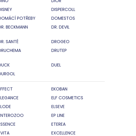
DINO
DIOR
DISNEY
DISPERCOLL
DOMÁCÍ POTŘEBY
DOMESTOS
DR. BECKMANN
DR. DEVIL
DR. SANTÉ
DROGEO
DRUCHEMA
DRUTEP
DUCK
DUEL
DURGOL
EFFECT
EKOBAN
ELEGANCE
ELF COSMETICS
ELODE
ELSEVE
ENTEROZOO
EP LINE
ESSENCE
ETEREA
EVITA
EXCELLENCE