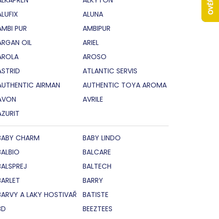
ALUFIX
ALUNA
AMBI PUR
AMBIPUR
ARGAN OIL
ARIEL
AROLA
AROSO
ASTRID
ATLANTIC SERVIS
AUTHENTIC AIRMAN
AUTHENTIC TOYA AROMA
AVON
AVRILE
AZURIT
BABY CHARM
BABY LINDO
BALBIO
BALCARE
BALSPREJ
BALTECH
BARLET
BARRY
BARVY A LAKY HOSTIVAŘ
BATISTE
BD
BEEZTEES