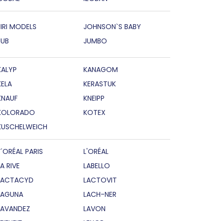
JIRI MODELS
JOHNSON`S BABY
JUB
JUMBO
KALYP
KANAGOM
KELA
KERASTUK
KNAUF
KNEIPP
KOLORADO
KOTEX
KUSCHELWEICH
L´ORÉAL PARIS
L'ORÉAL
LA RIVE
LABELLO
LACTACYD
LACTOVIT
LAGUNA
LACH-NER
LAVANDEZ
LAVON