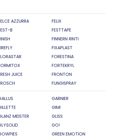
FELCE AZZURRA
FELIX
FEST-B
FESTTAPE
INISH
FINNERN RINTI
FIREFLY
FIXAPLAST
FLORASTAR
FORESTINA
FORMITOX
FORTEKRYL
FRESH JUICE
FRONTON
FROSCH
FUNGISPRAY
GALLUS
GARNIER
GILLETTE
GIMI
GLANZ MEISTER
GLISS
GLYSOLID
GO!
GOWPIES
GREEN EMOTION