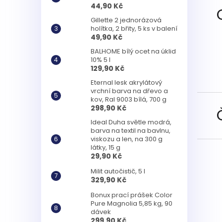
44,90 Kč
Gillette 2 jednorázová
holítka, 2 břity, 5 ks v balení
49,90 Kč
BALHOME bílý ocet na úklid
10% 5 l
129,90 Kč
Eternal lesk akrylátový
vrchní barva na dřevo a
kov, Ral 9003 bílá, 700 g
298,90 Kč
Ideal Duha světle modrá,
barva na textil na bavlnu,
viskozu a len, na 300 g
látky, 15 g
29,90 Kč
Milit autočistič, 5 l
329,90 Kč
Bonux prací prášek Color
Pure Magnolia 5,85 kg, 90
dávek
299,90 Kč