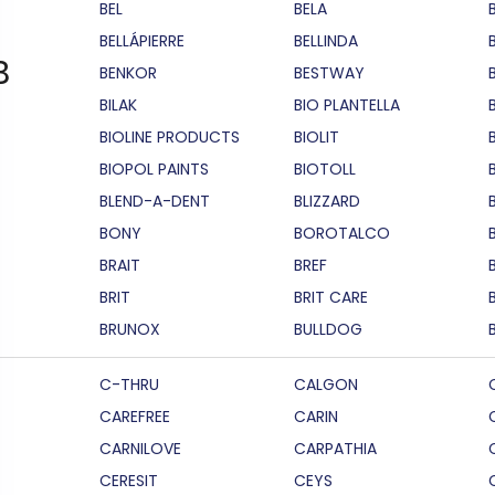
BEL
BELA
BELLÁPIERRE
BELLINDA
B
BENKOR
BESTWAY
BILAK
BIO PLANTELLA
BIOLINE PRODUCTS
BIOLIT
BIOPOL PAINTS
BIOTOLL
B
BLEND-A-DENT
BLIZZARD
BONY
BOROTALCO
BRAIT
BREF
B
BRIT
BRIT CARE
BRUNOX
BULLDOG
C-THRU
CALGON
CAREFREE
CARIN
CARNILOVE
CARPATHIA
CERESIT
CEYS