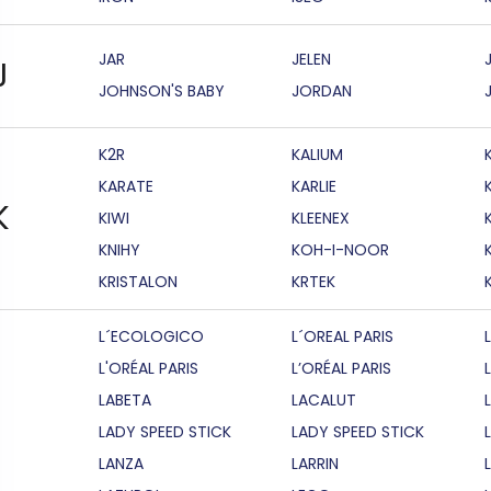
JAR
JELEN
J
JOHNSON'S BABY
JORDAN
K2R
KALIUM
KARATE
KARLIE
K
KIWI
KLEENEX
KNIHY
KOH-I-NOOR
KRISTALON
KRTEK
L´ECOLOGICO
L´OREAL PARIS
L'ORÉAL PARIS
L’ORÉAL PARIS
LABETA
LACALUT
LADY SPEED STICK
LADY SPEED STICK
LANZA
LARRIN