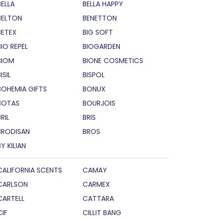
BELLA
BELLA HAPPY
BELTON
BENETTON
BETEX
BIG SOFT
BIO REPEL
BIOGARDEN
BIOM
BIONE COSMETICS
ISIL
BISPOL
BOHEMIA GIFTS
BONUX
BOTAS
BOURJOIS
RIL
BRIS
BRODISAN
BROS
BY KILIAN
CALIFORNIA SCENTS
CAMAY
CARLSON
CARMEX
CARTELL
CATTARA
CIF
CILLIT BANG