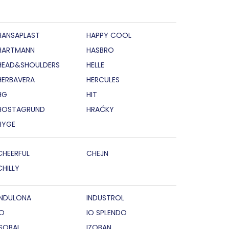
HANSAPLAST
HAPPY COOL
HARTMANN
HASBRO
HEAD&SHOULDERS
HELLE
HERBAVERA
HERCULES
HG
HIT
HOSTAGRUND
HRAČKY
HYGE
CHEERFUL
CHEJN
CHILLY
INDULONA
INDUSTROL
IO
IO SPLENDO
ISOBAL
IZOBAN