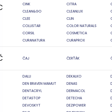
CINK
CITRA
C
CLEAN&GO
CLEANLUX
CLEE
CLIN
COLLISTAR
COLOR NATURALS
CORSIL
COSMETICA
CURANATURA
CURAPROX
Č
ČAJ
ČERŤÁK
DALLI
DEKALKO
DEN BRAVEN MAMUT
DENAS
DENTACRYL
DERMACOL
DETASTOP
DETECHA
DEVOSKYT
DEZIPOWER