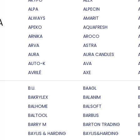
ALPA
ALPECIN
ALWAYS
AMARIT
A
APEKO
AQUAFRESH
ARNIKA
AROCO
ARVA
ASTRA
AURA
AURA CANDLES
AUTO-K
AVA
AVRILÉ
AXE
B.U.
BAAGL
BAKRYLEX
BALANIM
BALHOME
BALSOFT
BALTOOL
BARBUS
BARRY M
BARTON TRADING
BAYLIS & HARDING
BAYLIS&HARDING