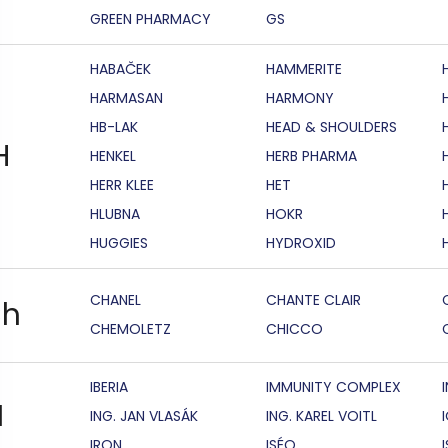
GREEN PHARMACY
GS
HABAČEK
HAMMERITE
HARMASAN
HARMONY
HB-LAK
HEAD & SHOULDERS
H
HENKEL
HERB PHARMA
HERR KLEE
HET
HLUBNA
HOKR
HUGGIES
HYDROXID
CHANEL
CHANTE CLAIR
h
CHEMOLETZ
CHICCO
IBERIA
IMMUNITY COMPLEX
I
ING. JAN VLASÁK
ING. KAREL VOITL
IRON
ISÉO