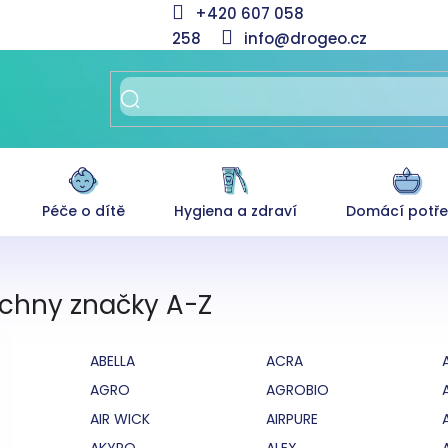
+420 607 058
258
info@drogeo.cz
Péče o dítě
Hygiena a zdraví
Domácí potř
chny značky A-Z
ABELLA
ACRA
AGRO
AGROBIO
AIR WICK
AIRPURE
AKYPO
ALEX