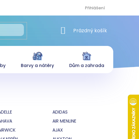
Přihlášení
NÁKUPNÍ KOŠÍK
Prázdný košík
eby
Barvy a nátěry
Dům a zahrada
ADELLE
ADIDAS
AHAVA
AIR MENLINE
AIRWICK
AJAX
ALKAPRÉN
ALKYTON