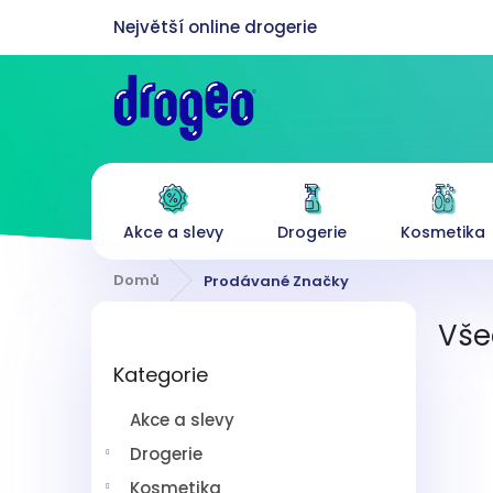
Přejít
na
obsah
Akce a slevy
Drogerie
Kosmetika
Domů
Prodávané Značky
P
Vše
o
Přeskočit
s
Kategorie
kategorie
t
r
Akce a slevy
a
n
Drogerie
n
Kosmetika