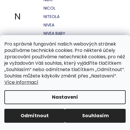
NICOL
N
NITEOLA
NIVEA
NIVEA BABY
NIVEA MEN
Pro správné fungování našich webových stránek
používáme technické cookies. Pro některé účely
NIVEA SUN
zpracování používáme netechnické cookies, pro něž
NO STRESS
je vyžadován Váš souhlas, který vyjádříte tlačítkem
NOHEL GARDEN
„Souhlasím“ nebo odmítnete tlačítkem „Odmítnout“.
Souhlas můžete kdykoliv změnit přes „Nastavení“.
NORDICS
Více informací
NUBIAN
NUK
Nastavení
NUXE
Odmítnout
Souhlasím
O.B.
OASIS