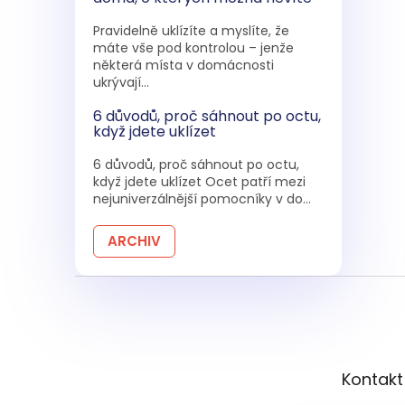
Pravidelně uklízíte a myslíte, že
máte vše pod kontrolou – jenže
některá místa v domácnosti
ukrývají...
6 důvodů, proč sáhnout po octu,
když jdete uklízet
6 důvodů, proč sáhnout po octu,
když jdete uklízet Ocet patří mezi
nejuniverzálnější pomocníky v do...
ARCHIV
Z
á
p
a
t
Kontakt
í