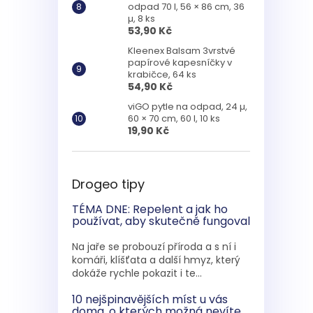
odpad 70 l, 56 × 86 cm, 36
µ, 8 ks
53,90 Kč
Kleenex Balsam 3vrstvé
papírové kapesníčky v
krabičce, 64 ks
54,90 Kč
viGO pytle na odpad, 24 µ,
60 × 70 cm, 60 l, 10 ks
19,90 Kč
Drogeo tipy
TÉMA DNE: Repelent a jak ho
používat, aby skutečně fungoval
Na jaře se probouzí příroda a s ní i
komáři, klíšťata a další hmyz, který
dokáže rychle pokazit i te...
10 nejšpinavějších míst u vás
doma, o kterých možná nevíte