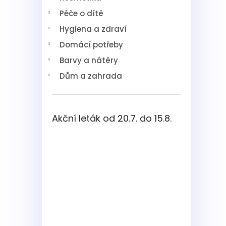
í
Péče o dítě
p
a
Hygiena a zdraví
n
Domácí potřeby
e
l
Barvy a nátěry
Dům a zahrada
Akční leták od 20.7. do 15.8.