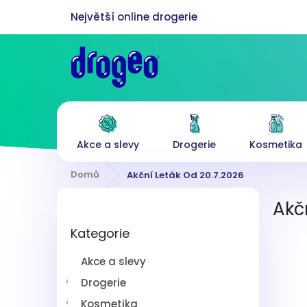
Přejít
na
obsah
Akce a slevy
Drogerie
Kosmetika
Domů
Akční Leták Od 20.7.2026
P
Akč
o
Přeskočit
s
Kategorie
kategorie
t
r
Akce a slevy
a
n
Drogerie
n
Kosmetika