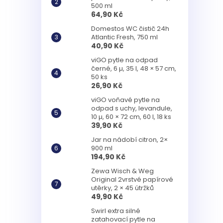
500 ml
64,90 Kč
Domestos WC čistič 24h
Atlantic Fresh, 750 ml
40,90 Kč
viGO pytle na odpad
černé, 6 µ, 35 l, 48 × 57 cm,
50 ks
26,90 Kč
viGO voňavé pytle na
odpad s uchy, levandule,
10 µ, 60 × 72 cm, 60 l, 18 ks
39,90 Kč
Jar na nádobí citron, 2×
900 ml
194,90 Kč
Zewa Wisch & Weg
Original 2vrstvé papírové
utěrky, 2 × 45 útržků
49,90 Kč
Swirl extra silné
zatahovací pytle na