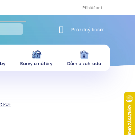
Přihlášení
NÁKUPNÍ KOŠÍK
Prázdný košík
eby
Barvy a nátěry
Dům a zahrada
ít PDF