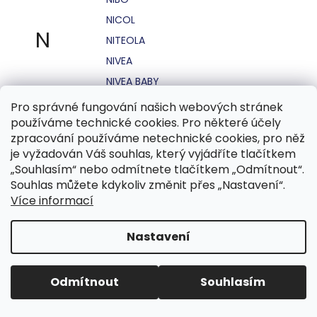
NICOL
N
NITEOLA
NIVEA
NIVEA BABY
NIVEA MEN
Pro správné fungování našich webových stránek
používáme technické cookies. Pro některé účely
NIVEA SUN
zpracování používáme netechnické cookies, pro něž
NO STRESS
je vyžadován Váš souhlas, který vyjádříte tlačítkem
NOHEL GARDEN
„Souhlasím“ nebo odmítnete tlačítkem „Odmítnout“.
Souhlas můžete kdykoliv změnit přes „Nastavení“.
NORDICS
Více informací
NUBIAN
NUK
Nastavení
NUXE
Odmítnout
Souhlasím
O.B.
OASIS