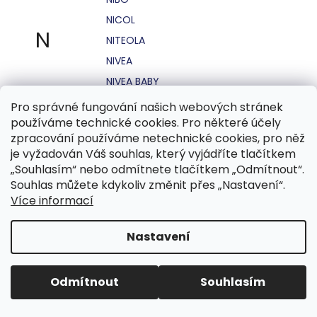
NICOL
N
NITEOLA
NIVEA
NIVEA BABY
NIVEA MEN
Pro správné fungování našich webových stránek
používáme technické cookies. Pro některé účely
NIVEA SUN
zpracování používáme netechnické cookies, pro něž
NO STRESS
je vyžadován Váš souhlas, který vyjádříte tlačítkem
NOHEL GARDEN
„Souhlasím“ nebo odmítnete tlačítkem „Odmítnout“.
Souhlas můžete kdykoliv změnit přes „Nastavení“.
NORDICS
Více informací
NUBIAN
NUK
Nastavení
NUXE
Odmítnout
Souhlasím
O.B.
OASIS