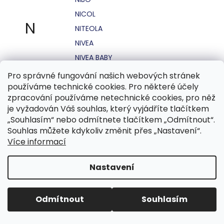
NICOL
N
NITEOLA
NIVEA
NIVEA BABY
NIVEA MEN
Pro správné fungování našich webových stránek
používáme technické cookies. Pro některé účely
NIVEA SUN
zpracování používáme netechnické cookies, pro něž
NO STRESS
je vyžadován Váš souhlas, který vyjádříte tlačítkem
NOHEL GARDEN
„Souhlasím“ nebo odmítnete tlačítkem „Odmítnout“.
Souhlas můžete kdykoliv změnit přes „Nastavení“.
NORDICS
Více informací
NUBIAN
NUK
Nastavení
NUXE
Odmítnout
Souhlasím
O.B.
OASIS