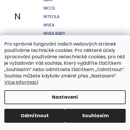
NICOL
N
NITEOLA
NIVEA
NIVEA BABY
NIVEA MEN
Pro správné fungování našich webových stránek
používáme technické cookies. Pro některé účely
NIVEA SUN
zpracování používáme netechnické cookies, pro něž
NO STRESS
je vyžadován Váš souhlas, který vyjádříte tlačítkem
NOHEL GARDEN
„Souhlasím“ nebo odmítnete tlačítkem „Odmítnout“.
Souhlas můžete kdykoliv změnit přes „Nastavení“.
NORDICS
Více informací
NUBIAN
NUK
Nastavení
NUXE
Odmítnout
Souhlasím
O.B.
OASIS