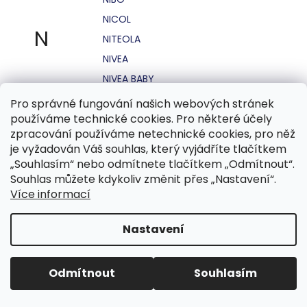
NICOL
N
NITEOLA
NIVEA
NIVEA BABY
NIVEA MEN
Pro správné fungování našich webových stránek
používáme technické cookies. Pro některé účely
NIVEA SUN
zpracování používáme netechnické cookies, pro něž
NO STRESS
je vyžadován Váš souhlas, který vyjádříte tlačítkem
NOHEL GARDEN
„Souhlasím“ nebo odmítnete tlačítkem „Odmítnout“.
Souhlas můžete kdykoliv změnit přes „Nastavení“.
NORDICS
Více informací
NUBIAN
NUK
Nastavení
NUXE
Odmítnout
Souhlasím
O.B.
OASIS