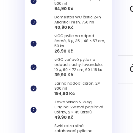
500 ml
64,90 Kč
Domestos WC čistič 24h
Atlantic Fresh, 750 ml
40,90 Kč
viGO pytle na odpad
černé, 6 µ, 35 l, 48 × 57 cm,
50 ks
26,90 Kč
viGO voňavé pytle na
odpad s uchy, levandule,
10 µ, 60 × 72 cm, 60 l, 18 ks
39,90 Kč
Jar na nádobí citron, 2×
900 ml
194,90 Kč
Zewa Wisch & Weg
Original 2vrstvé papírové
utěrky, 2 × 45 útržků
49,90 Kč
Swirl extra silné
zatahovací pytle na