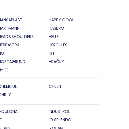
HANSAPLAST
HAPPY COOL
HARTMANN
HASBRO
HEAD&SHOULDERS
HELLE
HERBAVERA
HERCULES
HG
HIT
HOSTAGRUND
HRAČKY
HYGE
CHEERFUL
CHEJN
CHILLY
INDULONA
INDUSTROL
IO
IO SPLENDO
ISOBAL
IZOBAN