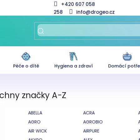
+420 607 058
258
info@drogeo.cz
Péče o dítě
Hygiena a zdraví
Domácí potř
chny značky A-Z
ABELLA
ACRA
AGRO
AGROBIO
AIR WICK
AIRPURE
AKYPO
ALEX