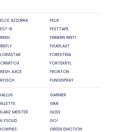
FELCE AZZURRA
FELIX
FEST-B
FESTTAPE
INISH
FINNERN RINTI
FIREFLY
FIXAPLAST
FLORASTAR
FORESTINA
FORMITOX
FORTEKRYL
FRESH JUICE
FRONTON
FROSCH
FUNGISPRAY
GALLUS
GARNIER
GILLETTE
GIMI
GLANZ MEISTER
GLISS
GLYSOLID
GO!
GOWPIES
GREEN EMOTION