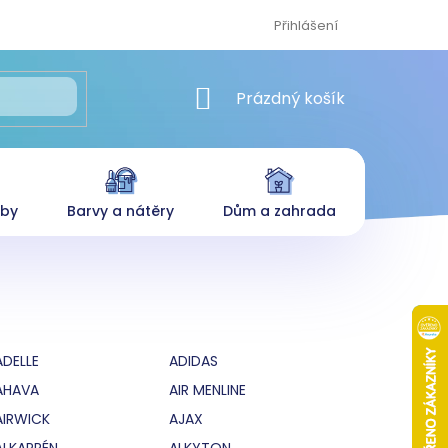
Přihlášení
NÁKUPNÍ KOŠÍK
Prázdný košík
eby
Barvy a nátěry
Dům a zahrada
ADELLE
ADIDAS
AHAVA
AIR MENLINE
AIRWICK
AJAX
ALKAPRÉN
ALKYTON