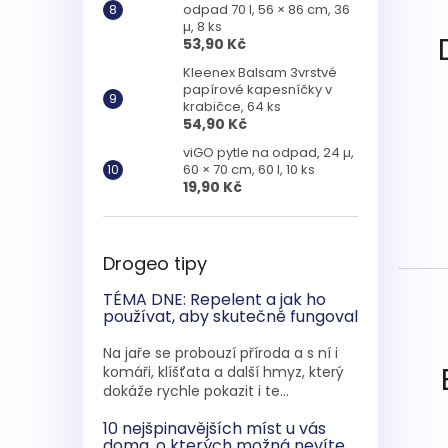
odpad 70 l, 56 × 86 cm, 36
µ, 8 ks
53,90 Kč
Kleenex Balsam 3vrstvé
papírové kapesníčky v
krabičce, 64 ks
54,90 Kč
viGO pytle na odpad, 24 µ,
60 × 70 cm, 60 l, 10 ks
19,90 Kč
Drogeo tipy
TÉMA DNE: Repelent a jak ho
používat, aby skutečně fungoval
Na jaře se probouzí příroda a s ní i
komáři, klíšťata a další hmyz, který
dokáže rychle pokazit i te...
10 nejšpinavějších míst u vás
doma, o kterých možná nevíte