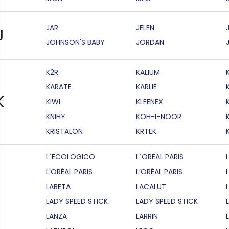
JAR
JELEN
J
JOHNSON'S BABY
JORDAN
K2R
KALIUM
KARATE
KARLIE
K
KIWI
KLEENEX
KNIHY
KOH-I-NOOR
KRISTALON
KRTEK
L´ECOLOGICO
L´OREAL PARIS
L'ORÉAL PARIS
L’ORÉAL PARIS
LABETA
LACALUT
LADY SPEED STICK
LADY SPEED STICK
LANZA
LARRIN