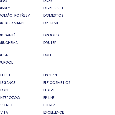
DINO
DIOR
DISNEY
DISPERCOLL
DOMÁCÍ POTŘEBY
DOMESTOS
DR. BECKMANN
DR. DEVIL
DR. SANTÉ
DROGEO
DRUCHEMA
DRUTEP
DUCK
DUEL
DURGOL
EFFECT
EKOBAN
ELEGANCE
ELF COSMETICS
ELODE
ELSEVE
ENTEROZOO
EP LINE
ESSENCE
ETEREA
EVITA
EXCELLENCE