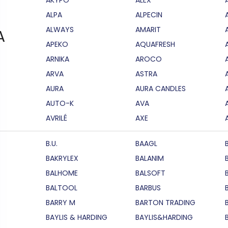
ALPA
ALPECIN
ALWAYS
AMARIT
A
APEKO
AQUAFRESH
ARNIKA
AROCO
ARVA
ASTRA
AURA
AURA CANDLES
AUTO-K
AVA
AVRILÉ
AXE
B.U.
BAAGL
BAKRYLEX
BALANIM
BALHOME
BALSOFT
BALTOOL
BARBUS
BARRY M
BARTON TRADING
BAYLIS & HARDING
BAYLIS&HARDING