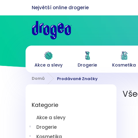
Přejít
na
obsah
Akce a slevy
Drogerie
Kosmetika
Domů
Prodávané Značky
P
Vše
o
Přeskočit
s
Kategorie
kategorie
t
r
Akce a slevy
a
n
Drogerie
n
Kosmetika