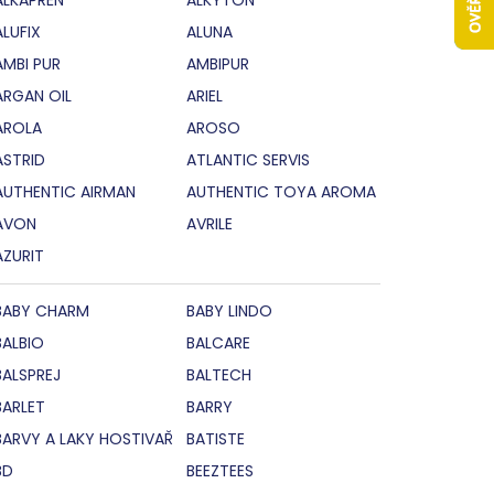
ALUFIX
ALUNA
AMBI PUR
AMBIPUR
ARGAN OIL
ARIEL
AROLA
AROSO
ASTRID
ATLANTIC SERVIS
AUTHENTIC AIRMAN
AUTHENTIC TOYA AROMA
AVON
AVRILE
AZURIT
BABY CHARM
BABY LINDO
BALBIO
BALCARE
BALSPREJ
BALTECH
BARLET
BARRY
BARVY A LAKY HOSTIVAŘ
BATISTE
BD
BEEZTEES