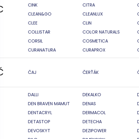
CINK
CITRA
C
CLEAN&GO
CLEANLUX
CLEE
CLIN
COLLISTAR
COLOR NATURALS
CORSIL
COSMETICA
CURANATURA
CURAPROX
Č
ČAJ
ČERŤÁK
DALLI
DEKALKO
DEN BRAVEN MAMUT
DENAS
DENTACRYL
DERMACOL
DETASTOP
DETECHA
DEVOSKYT
DEZIPOWER