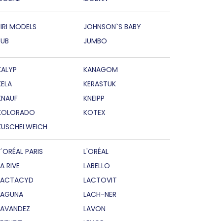
JIRI MODELS
JOHNSON`S BABY
JUB
JUMBO
KALYP
KANAGOM
KELA
KERASTUK
KNAUF
KNEIPP
KOLORADO
KOTEX
KUSCHELWEICH
L´ORÉAL PARIS
L'ORÉAL
LA RIVE
LABELLO
LACTACYD
LACTOVIT
LAGUNA
LACH-NER
LAVANDEZ
LAVON