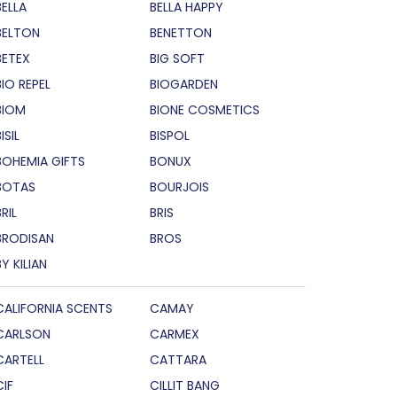
BELLA
BELLA HAPPY
BELTON
BENETTON
BETEX
BIG SOFT
BIO REPEL
BIOGARDEN
BIOM
BIONE COSMETICS
ISIL
BISPOL
BOHEMIA GIFTS
BONUX
BOTAS
BOURJOIS
RIL
BRIS
BRODISAN
BROS
BY KILIAN
CALIFORNIA SCENTS
CAMAY
CARLSON
CARMEX
CARTELL
CATTARA
CIF
CILLIT BANG