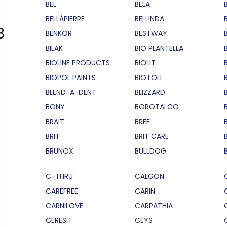
BEL
BELA
BELLÁPIERRE
BELLINDA
B
BENKOR
BESTWAY
BILAK
BIO PLANTELLA
BIOLINE PRODUCTS
BIOLIT
BIOPOL PAINTS
BIOTOLL
B
BLEND-A-DENT
BLIZZARD
BONY
BOROTALCO
BRAIT
BREF
B
BRIT
BRIT CARE
BRUNOX
BULLDOG
C-THRU
CALGON
CAREFREE
CARIN
CARNILOVE
CARPATHIA
CERESIT
CEYS