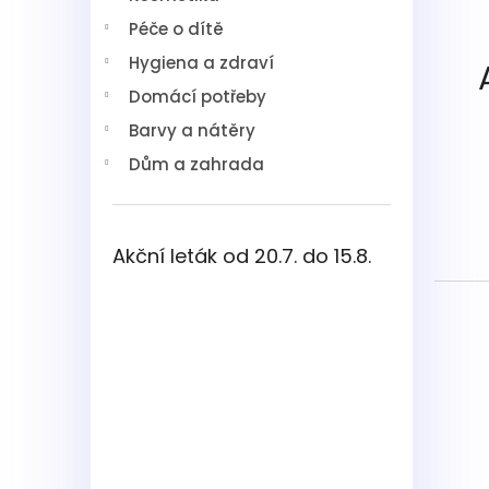
í
Péče o dítě
p
a
Hygiena a zdraví
n
Domácí potřeby
e
l
Barvy a nátěry
Dům a zahrada
Akční leták od 20.7. do 15.8.