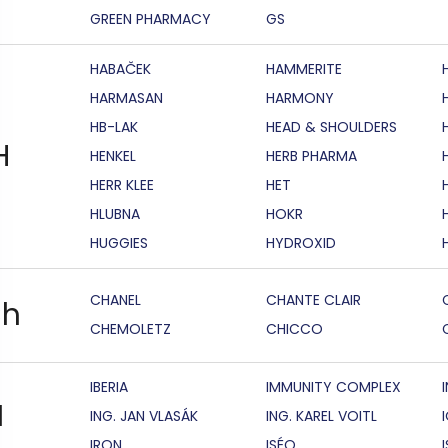
GREEN PHARMACY
GS
HABAČEK
HAMMERITE
HARMASAN
HARMONY
HB-LAK
HEAD & SHOULDERS
H
HENKEL
HERB PHARMA
HERR KLEE
HET
HLUBNA
HOKR
HUGGIES
HYDROXID
CHANEL
CHANTE CLAIR
h
CHEMOLETZ
CHICCO
IBERIA
IMMUNITY COMPLEX
I
ING. JAN VLASÁK
ING. KAREL VOITL
IRON
ISÉO