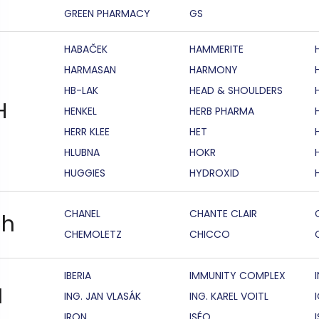
GREEN PHARMACY
GS
HABAČEK
HAMMERITE
HARMASAN
HARMONY
HB-LAK
HEAD & SHOULDERS
H
HENKEL
HERB PHARMA
HERR KLEE
HET
HLUBNA
HOKR
HUGGIES
HYDROXID
CHANEL
CHANTE CLAIR
h
CHEMOLETZ
CHICCO
IBERIA
IMMUNITY COMPLEX
I
ING. JAN VLASÁK
ING. KAREL VOITL
IRON
ISÉO