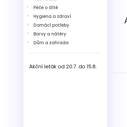
í
Péče o dítě
p
a
Hygiena a zdraví
n
Domácí potřeby
e
l
Barvy a nátěry
Dům a zahrada
Akční leták od 20.7. do 15.8.