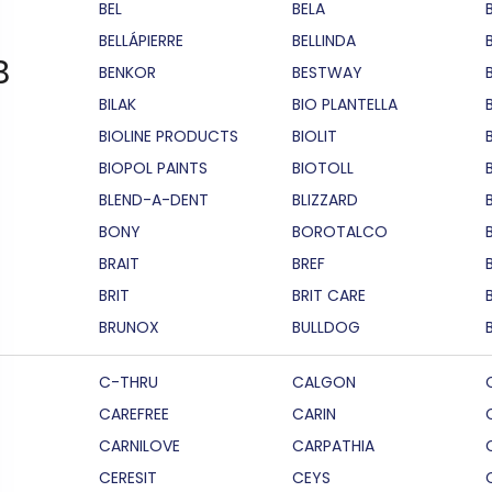
BEL
BELA
BELLÁPIERRE
BELLINDA
B
BENKOR
BESTWAY
BILAK
BIO PLANTELLA
BIOLINE PRODUCTS
BIOLIT
BIOPOL PAINTS
BIOTOLL
B
BLEND-A-DENT
BLIZZARD
BONY
BOROTALCO
BRAIT
BREF
B
BRIT
BRIT CARE
BRUNOX
BULLDOG
C-THRU
CALGON
CAREFREE
CARIN
CARNILOVE
CARPATHIA
CERESIT
CEYS