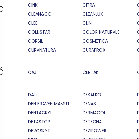
CINK
CITRA
C
CLEAN&GO
CLEANLUX
CLEE
CLIN
COLLISTAR
COLOR NATURALS
CORSIL
COSMETICA
CURANATURA
CURAPROX
Č
ČAJ
ČERŤÁK
DALLI
DEKALKO
DEN BRAVEN MAMUT
DENAS
DENTACRYL
DERMACOL
DETASTOP
DETECHA
DEVOSKYT
DEZIPOWER