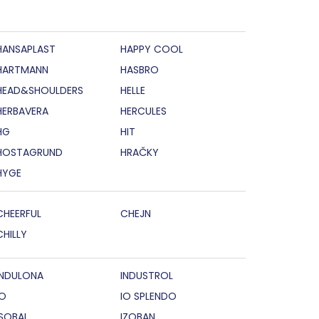
HANSAPLAST
HAPPY COOL
HARTMANN
HASBRO
HEAD&SHOULDERS
HELLE
HERBAVERA
HERCULES
HG
HIT
HOSTAGRUND
HRAČKY
HYGE
CHEERFUL
CHEJN
CHILLY
INDULONA
INDUSTROL
IO
IO SPLENDO
ISOBAL
IZOBAN