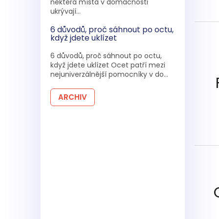
některá místa v domácnosti
ukrývají...
6 důvodů, proč sáhnout po octu,
když jdete uklízet
6 důvodů, proč sáhnout po octu,
když jdete uklízet Ocet patří mezi
nejuniverzálnější pomocníky v do...
ARCHIV