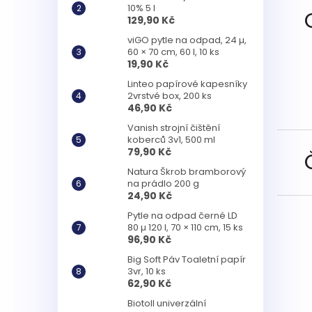
10% 5 l
129,90 Kč
viGO pytle na odpad, 24 µ,
60 × 70 cm, 60 l, 10 ks
19,90 Kč
Linteo papírové kapesníky
2vrstvé box, 200 ks
46,90 Kč
Vanish strojní čištění
koberců 3v1, 500 ml
79,90 Kč
Natura Škrob bramborový
na prádlo 200 g
24,90 Kč
Pytle na odpad černé LD
80 µ 120 l, 70 × 110 cm, 15 ks
96,90 Kč
Big Soft Páv Toaletní papír
3vr, 10 ks
62,90 Kč
Biotoll univerzální