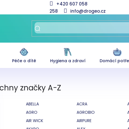
+420 607 058
258
info@drogeo.cz
Péče o dítě
Hygiena a zdraví
Domácí potř
chny značky A-Z
ABELLA
ACRA
AGRO
AGROBIO
AIR WICK
AIRPURE
AKYPO
ALEX