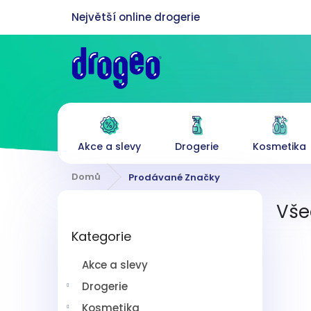
Přejít
na
obsah
Akce a slevy
Drogerie
Kosmetika
Domů
Prodávané Značky
P
Vše
o
Přeskočit
s
Kategorie
kategorie
t
r
Akce a slevy
a
n
Drogerie
n
Kosmetika