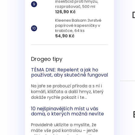
insekticid proti hmyzu,
rozprašovač, 500 ml
126,90 Kč
Kleenex Balsam 3vrstvé
papírové kapesníčky v
krabičce, 64 ks
54,90 Kč
Drogeo tipy
TÉMA DNE: Repelent a jak ho
používat, aby skutečně fungoval
Na jaře se probouzí příroda a s ní i
komáři, klíšťata a další hmyz, který
dokáže rychle pokazit i te...
10 nejšpinavějších míst u vás
doma, o kterých možná nevíte
Pravidelně uklízíte a myslíte, že
máte vše pod kontrolou – jenže