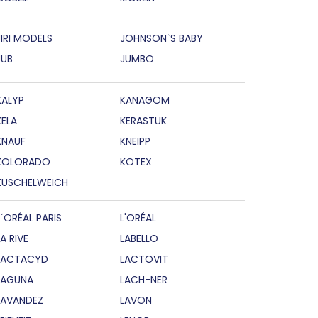
JIRI MODELS
JOHNSON`S BABY
JUB
JUMBO
KALYP
KANAGOM
KELA
KERASTUK
KNAUF
KNEIPP
KOLORADO
KOTEX
KUSCHELWEICH
L´ORÉAL PARIS
L'ORÉAL
LA RIVE
LABELLO
LACTACYD
LACTOVIT
LAGUNA
LACH-NER
LAVANDEZ
LAVON