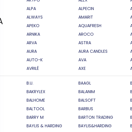
ALPA
ALPECIN
ALWAYS
AMARIT
A
APEKO
AQUAFRESH
ARNIKA
AROCO
ARVA
ASTRA
AURA
AURA CANDLES
AUTO-K
AVA
AVRILÉ
AXE
B.U.
BAAGL
BAKRYLEX
BALANIM
BALHOME
BALSOFT
BALTOOL
BARBUS
BARRY M
BARTON TRADING
BAYLIS & HARDING
BAYLIS&HARDING