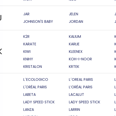
JAR
JELEN
J
JOHNSON'S BABY
JORDAN
K2R
KALIUM
KARATE
KARLIE
K
KIWI
KLEENEX
KNIHY
KOH-I-NOOR
KRISTALON
KRTEK
L´ECOLOGICO
L´OREAL PARIS
L'ORÉAL PARIS
L’ORÉAL PARIS
LABETA
LACALUT
LADY SPEED STICK
LADY SPEED STICK
LANZA
LARRIN