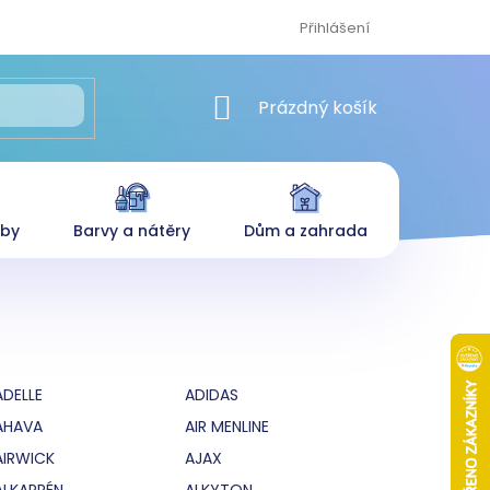
Přihlášení
NÁKUPNÍ KOŠÍK
Prázdný košík
eby
Barvy a nátěry
Dům a zahrada
ADELLE
ADIDAS
AHAVA
AIR MENLINE
AIRWICK
AJAX
ALKAPRÉN
ALKYTON