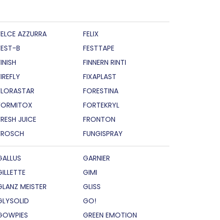
FELCE AZZURRA
FELIX
FEST-B
FESTTAPE
INISH
FINNERN RINTI
FIREFLY
FIXAPLAST
FLORASTAR
FORESTINA
FORMITOX
FORTEKRYL
FRESH JUICE
FRONTON
FROSCH
FUNGISPRAY
GALLUS
GARNIER
GILLETTE
GIMI
GLANZ MEISTER
GLISS
GLYSOLID
GO!
GOWPIES
GREEN EMOTION