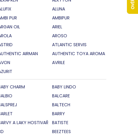
ALUFIX
ALUNA
AMBI PUR
AMBIPUR
ARGAN OIL
ARIEL
AROLA
AROSO
ASTRID
ATLANTIC SERVIS
AUTHENTIC AIRMAN
AUTHENTIC TOYA AROMA
AVON
AVRILE
AZURIT
BABY CHARM
BABY LINDO
BALBIO
BALCARE
BALSPREJ
BALTECH
BARLET
BARRY
BARVY A LAKY HOSTIVAŘ
BATISTE
BD
BEEZTEES