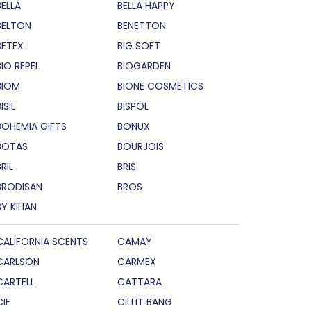
BELLA
BELLA HAPPY
BELTON
BENETTON
BETEX
BIG SOFT
BIO REPEL
BIOGARDEN
BIOM
BIONE COSMETICS
ISIL
BISPOL
BOHEMIA GIFTS
BONUX
BOTAS
BOURJOIS
RIL
BRIS
BRODISAN
BROS
BY KILIAN
CALIFORNIA SCENTS
CAMAY
CARLSON
CARMEX
CARTELL
CATTARA
CIF
CILLIT BANG