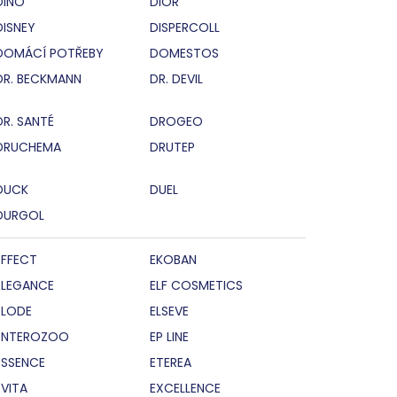
DINO
DIOR
DISNEY
DISPERCOLL
DOMÁCÍ POTŘEBY
DOMESTOS
DR. BECKMANN
DR. DEVIL
DR. SANTÉ
DROGEO
DRUCHEMA
DRUTEP
DUCK
DUEL
DURGOL
EFFECT
EKOBAN
ELEGANCE
ELF COSMETICS
ELODE
ELSEVE
ENTEROZOO
EP LINE
ESSENCE
ETEREA
EVITA
EXCELLENCE