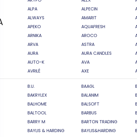
ALPA
ALPECIN
ALWAYS
AMARIT
A
APEKO
AQUAFRESH
ARNIKA
AROCO
ARVA
ASTRA
AURA
AURA CANDLES
AUTO-K
AVA
AVRILÉ
AXE
B.U.
BAAGL
BAKRYLEX
BALANIM
BALHOME
BALSOFT
BALTOOL
BARBUS
BARRY M
BARTON TRADING
BAYLIS & HARDING
BAYLIS&HARDING