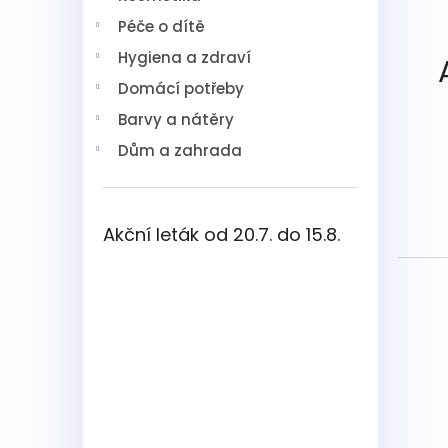
í
Péče o dítě
p
a
Hygiena a zdraví
n
Domácí potřeby
e
l
Barvy a nátěry
Dům a zahrada
Akční leták od 20.7. do 15.8.