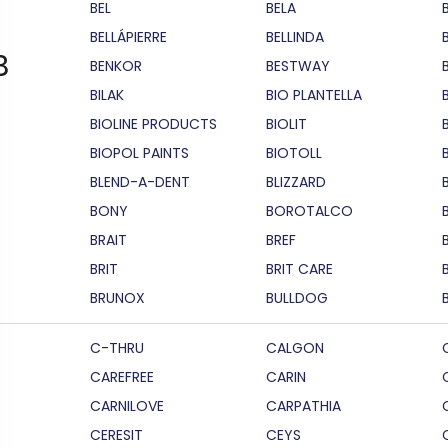
BEL
BELA
BELLÁPIERRE
BELLINDA
B
BENKOR
BESTWAY
BILAK
BIO PLANTELLA
BIOLINE PRODUCTS
BIOLIT
BIOPOL PAINTS
BIOTOLL
B
BLEND-A-DENT
BLIZZARD
BONY
BOROTALCO
BRAIT
BREF
B
BRIT
BRIT CARE
BRUNOX
BULLDOG
C-THRU
CALGON
CAREFREE
CARIN
CARNILOVE
CARPATHIA
CERESIT
CEYS