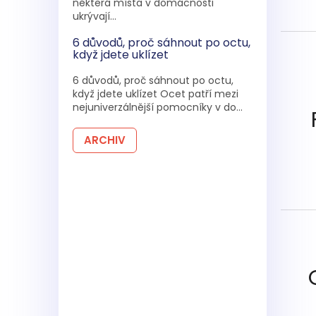
některá místa v domácnosti
ukrývají...
6 důvodů, proč sáhnout po octu,
když jdete uklízet
6 důvodů, proč sáhnout po octu,
když jdete uklízet Ocet patří mezi
nejuniverzálnější pomocníky v do...
ARCHIV