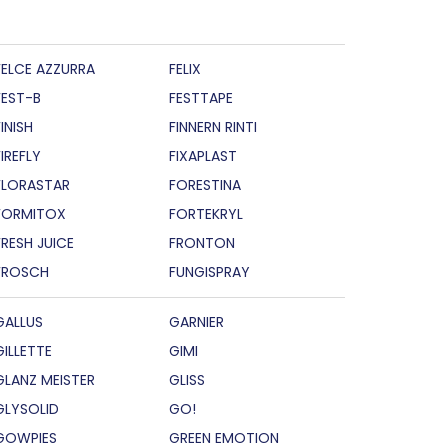
FELCE AZZURRA
FELIX
FEST-B
FESTTAPE
INISH
FINNERN RINTI
FIREFLY
FIXAPLAST
FLORASTAR
FORESTINA
FORMITOX
FORTEKRYL
FRESH JUICE
FRONTON
FROSCH
FUNGISPRAY
GALLUS
GARNIER
GILLETTE
GIMI
GLANZ MEISTER
GLISS
GLYSOLID
GO!
GOWPIES
GREEN EMOTION