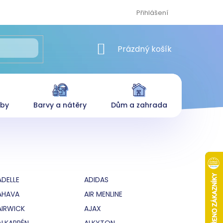
Přihlášení
NÁKUPNÍ KOŠÍK
Prázdný košík
eby
Barvy a nátěry
Dům a zahrada
ADELLE
ADIDAS
AHAVA
AIR MENLINE
AIRWICK
AJAX
ALKAPRÉN
ALKYTON