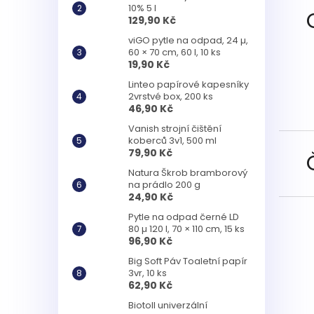
10% 5 l
129,90 Kč
viGO pytle na odpad, 24 µ,
60 × 70 cm, 60 l, 10 ks
19,90 Kč
Linteo papírové kapesníky
2vrstvé box, 200 ks
46,90 Kč
Vanish strojní čištění
koberců 3v1, 500 ml
79,90 Kč
Natura Škrob bramborový
na prádlo 200 g
24,90 Kč
Pytle na odpad černé LD
80 µ 120 l, 70 × 110 cm, 15 ks
96,90 Kč
Big Soft Páv Toaletní papír
3vr, 10 ks
62,90 Kč
Biotoll univerzální