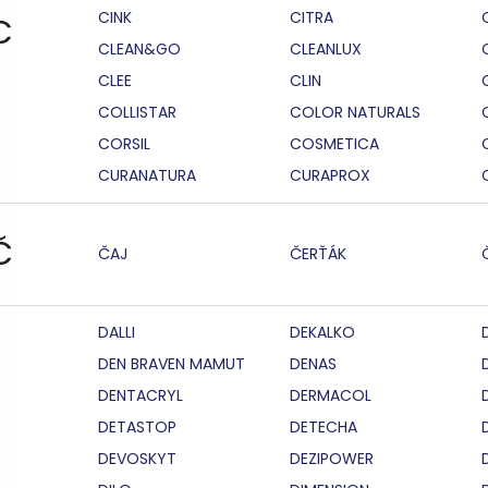
CINK
CITRA
C
CLEAN&GO
CLEANLUX
CLEE
CLIN
COLLISTAR
COLOR NATURALS
CORSIL
COSMETICA
CURANATURA
CURAPROX
Č
ČAJ
ČERŤÁK
DALLI
DEKALKO
DEN BRAVEN MAMUT
DENAS
DENTACRYL
DERMACOL
DETASTOP
DETECHA
DEVOSKYT
DEZIPOWER