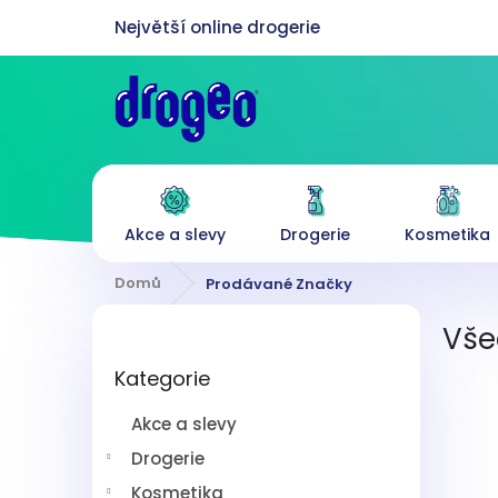
Přejít
na
obsah
Akce a slevy
Drogerie
Kosmetika
Domů
Prodávané Značky
P
Vše
o
Přeskočit
s
Kategorie
kategorie
t
r
Akce a slevy
a
n
Drogerie
n
Kosmetika