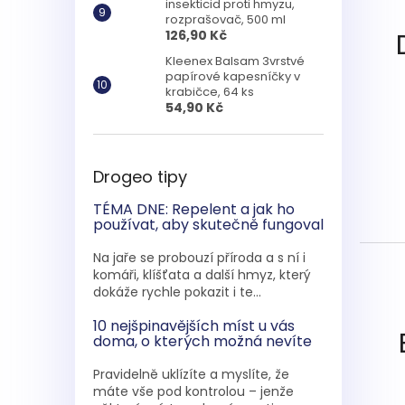
insekticid proti hmyzu,
rozprašovač, 500 ml
126,90 Kč
Kleenex Balsam 3vrstvé
papírové kapesníčky v
krabičce, 64 ks
54,90 Kč
Drogeo tipy
TÉMA DNE: Repelent a jak ho
používat, aby skutečně fungoval
Na jaře se probouzí příroda a s ní i
komáři, klíšťata a další hmyz, který
dokáže rychle pokazit i te...
10 nejšpinavějších míst u vás
doma, o kterých možná nevíte
Pravidelně uklízíte a myslíte, že
máte vše pod kontrolou – jenže