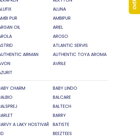
ALUFIX
ALUNA
AMBI PUR
AMBIPUR
ARGAN OIL
ARIEL
AROLA
AROSO
ASTRID
ATLANTIC SERVIS
AUTHENTIC AIRMAN
AUTHENTIC TOYA AROMA
AVON
AVRILE
AZURIT
BABY CHARM
BABY LINDO
BALBIO
BALCARE
BALSPREJ
BALTECH
BARLET
BARRY
BARVY A LAKY HOSTIVAŘ
BATISTE
BD
BEEZTEES