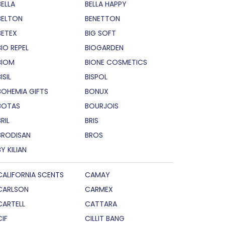
BELLA
BELLA HAPPY
BELTON
BENETTON
BETEX
BIG SOFT
BIO REPEL
BIOGARDEN
BIOM
BIONE COSMETICS
ISIL
BISPOL
BOHEMIA GIFTS
BONUX
BOTAS
BOURJOIS
RIL
BRIS
BRODISAN
BROS
BY KILIAN
CALIFORNIA SCENTS
CAMAY
CARLSON
CARMEX
CARTELL
CATTARA
CIF
CILLIT BANG