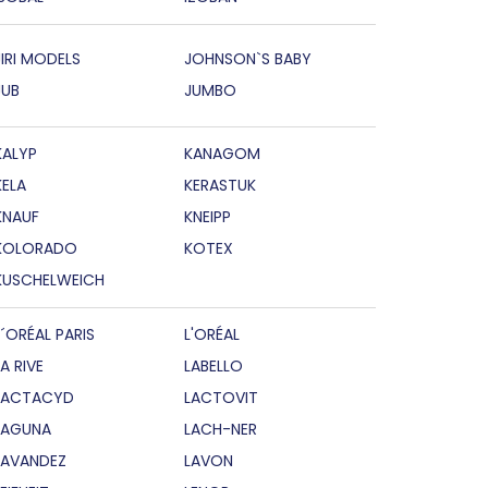
JIRI MODELS
JOHNSON`S BABY
JUB
JUMBO
KALYP
KANAGOM
KELA
KERASTUK
KNAUF
KNEIPP
KOLORADO
KOTEX
KUSCHELWEICH
L´ORÉAL PARIS
L'ORÉAL
LA RIVE
LABELLO
LACTACYD
LACTOVIT
LAGUNA
LACH-NER
LAVANDEZ
LAVON