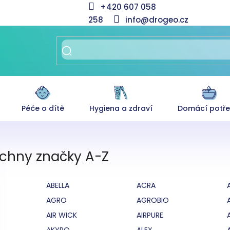
+420 607 058
258
info@drogeo.cz
Péče o dítě
Hygiena a zdraví
Domácí potř
chny značky A-Z
ABELLA
ACRA
AGRO
AGROBIO
AIR WICK
AIRPURE
AKYPO
ALEX