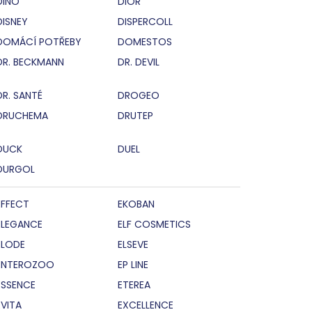
DINO
DIOR
DISNEY
DISPERCOLL
DOMÁCÍ POTŘEBY
DOMESTOS
DR. BECKMANN
DR. DEVIL
DR. SANTÉ
DROGEO
DRUCHEMA
DRUTEP
DUCK
DUEL
DURGOL
EFFECT
EKOBAN
ELEGANCE
ELF COSMETICS
ELODE
ELSEVE
ENTEROZOO
EP LINE
ESSENCE
ETEREA
EVITA
EXCELLENCE