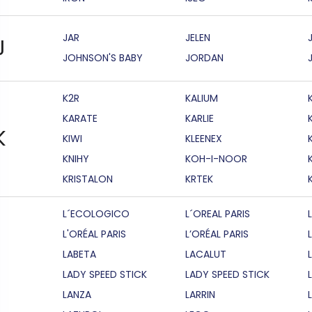
JAR
JELEN
J
JOHNSON'S BABY
JORDAN
K2R
KALIUM
KARATE
KARLIE
K
KIWI
KLEENEX
KNIHY
KOH-I-NOOR
KRISTALON
KRTEK
L´ECOLOGICO
L´OREAL PARIS
L'ORÉAL PARIS
L’ORÉAL PARIS
LABETA
LACALUT
LADY SPEED STICK
LADY SPEED STICK
LANZA
LARRIN