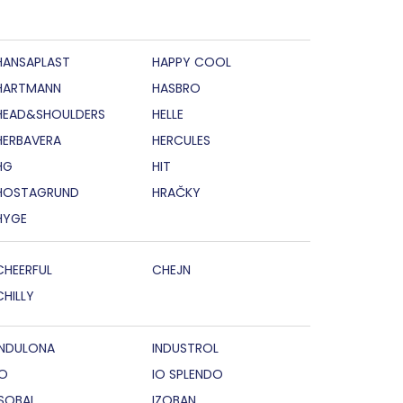
HANSAPLAST
HAPPY COOL
HARTMANN
HASBRO
HEAD&SHOULDERS
HELLE
HERBAVERA
HERCULES
HG
HIT
HOSTAGRUND
HRAČKY
HYGE
CHEERFUL
CHEJN
CHILLY
INDULONA
INDUSTROL
IO
IO SPLENDO
ISOBAL
IZOBAN