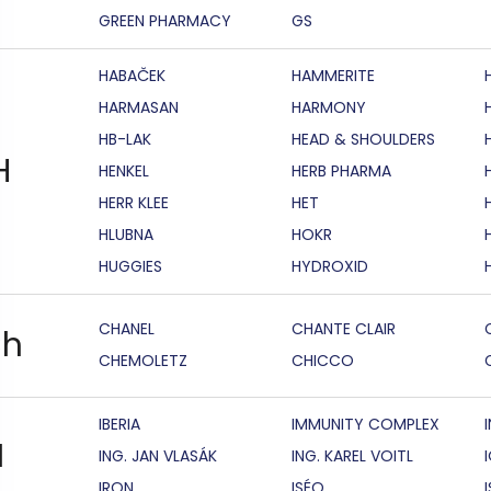
GREEN PHARMACY
GS
HABAČEK
HAMMERITE
HARMASAN
HARMONY
HB-LAK
HEAD & SHOULDERS
H
HENKEL
HERB PHARMA
HERR KLEE
HET
HLUBNA
HOKR
HUGGIES
HYDROXID
CHANEL
CHANTE CLAIR
h
CHEMOLETZ
CHICCO
IBERIA
IMMUNITY COMPLEX
I
ING. JAN VLASÁK
ING. KAREL VOITL
IRON
ISÉO