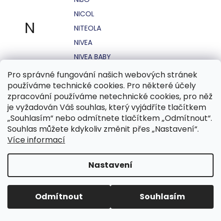
NICOL
N
NITEOLA
NIVEA
NIVEA BABY
NIVEA MEN
Pro správné fungování našich webových stránek
používáme technické cookies. Pro některé účely
NIVEA SUN
zpracování používáme netechnické cookies, pro něž
NO STRESS
je vyžadován Váš souhlas, který vyjádříte tlačítkem
NOHEL GARDEN
„Souhlasím“ nebo odmítnete tlačítkem „Odmítnout“.
Souhlas můžete kdykoliv změnit přes „Nastavení“.
NORDICS
Více informací
NUBIAN
NUK
Nastavení
NUXE
Odmítnout
Souhlasím
O.B.
OASIS